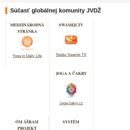
Súčasť globálnej komunity JVDŽ
MEDZINÁRODNÁ
SWAMIJI.TV
STRÁNKA
Sleduj Swamiji TV
Yoga in Daily Life
JOGA A ČAKRY
Joga-čakry.cz
ÓM ÁŠRAM
SYSTÉM
PROJEKT