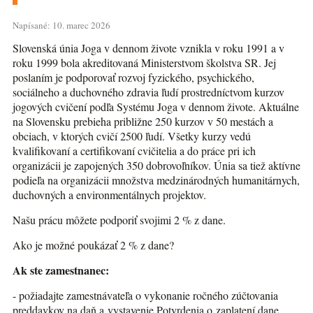
Napísané: 10. marec 2026
Slovenská únia Joga v dennom živote vznikla v roku 1991 a v
roku 1999 bola akreditovaná Ministerstvom školstva SR. Jej
poslaním je podporovať rozvoj fyzického, psychického,
sociálneho a duchovného zdravia ľudí prostredníctvom kurzov
jogových cvičení podľa Systému Joga v dennom živote. Aktuálne
na Slovensku prebieha približne 250 kurzov v 50 mestách a
obciach, v ktorých cvičí 2500 ľudí. Všetky kurzy vedú
kvalifikovaní a certifikovaní cvičitelia a do práce pri ich
organizácii je zapojených 350 dobrovoľníkov. Únia sa tiež aktívne
podieľa na organizácii množstva medzinárodných humanitárnych,
duchovných a environmentálnych projektov.
Našu prácu môžete podporiť svojimi 2 % z dane.
Ako je možné poukázať 2 % z dane?
Ak ste zamestnanec:
- požiadajte zamestnávateľa o vykonanie ročného zúčtovania
preddavkov na daň a vystavenie Potvrdenia o zaplatení dane