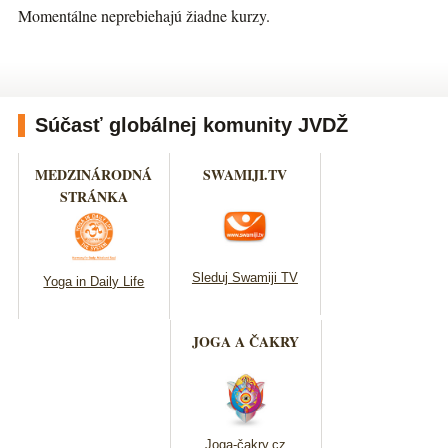
Momentálne neprebiehajú žiadne kurzy.
Súčasť globálnej komunity JVDŽ
MEDZINÁRODNÁ
SWAMIJI.TV
STRÁNKA
Sleduj Swamiji TV
Yoga in Daily Life
JOGA A ČAKRY
Joga-čakry.cz