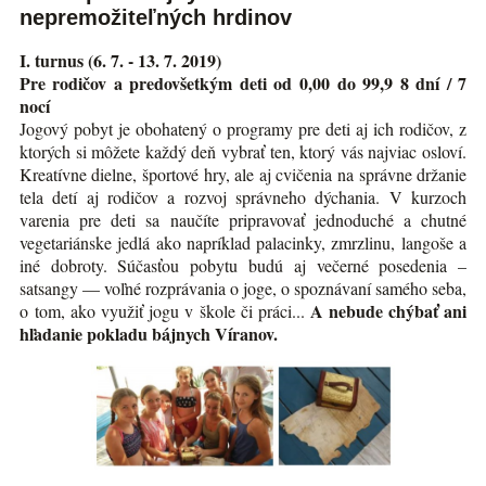
nepremožiteľných hrdinov
I. turnus (6. 7. - 13. 7. 2019)
Pre rodičov a predovšetkým deti od 0,00 do 99,9 8 dní / 7
nocí
Jogový pobyt je obohatený o programy pre deti aj ich rodičov, z
ktorých si môžete každý deň vybrať ten, ktorý vás najviac osloví.
Kreatívne dielne, športové hry, ale aj cvičenia na správne držanie
tela detí aj rodičov a rozvoj správneho dýchania. V kurzoch
varenia pre deti sa naučíte pripravovať jednoduché a chutné
vegetariánske jedlá ako napríklad palacinky, zmrzlinu, langoše a
iné dobroty. Súčasťou pobytu budú aj večerné posedenia –
satsangy — voľné rozprávania o joge, o spoznávaní samého seba,
A nebude chýbať ani
o tom, ako využiť jogu v škole či práci...
hľadanie pokladu bájnych Víranov.