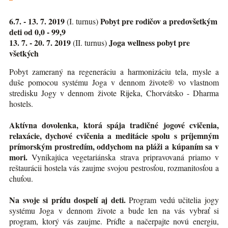
6.7. - 13. 7. 2019
Pobyt pre rodičov a predovšetkým
(I. turnus)
deti od 0,0 - 99,9
13. 7. - 20. 7. 2019
Joga wellness pobyt pre
(II. turnus)
všetkých
Pobyt zameraný na regeneráciu a harmonizáciu tela, mysle a
duše pomocou systému Joga v dennom živote® vo vlastnom
stredisku Jogy v dennom živote Rijeka, Chorvátsko - Dharma
hostels.
Aktívna dovolenka, ktorá spája tradičné jogové cvičenia,
relaxácie, dychové cvičenia a meditácie spolu s príjemným
prímorským prostredím, oddychom na pláži a kúpaním sa v
mori.
Vynikajúca vegetariánska strava pripravovaná priamo v
reštaurácii hostela vás zaujme svojou pestrosťou, rozmanitosťou a
chuťou.
Na svoje si prídu dospelí aj deti.
Program vedú učitelia jogy
systému Joga v dennom živote a bude len na vás vybrať si
program, ktorý vás zaujme. Príďte a načerpajte novú energiu,