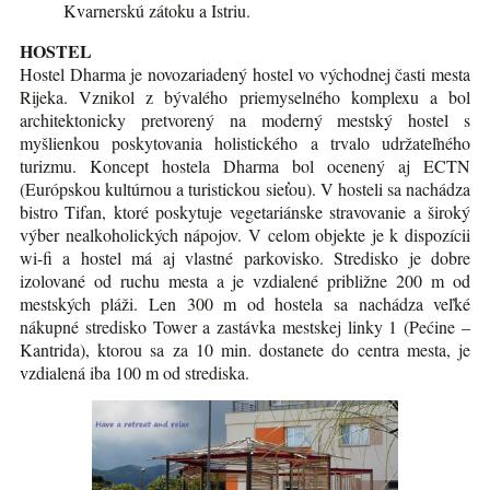
Kvarnerskú zátoku a Istriu.
HOSTEL
Hostel Dharma je novozariadený hostel vo východnej časti mesta
Rijeka. Vznikol z bývalého priemyselného komplexu a bol
architektonicky pretvorený na moderný mestský hostel s
myšlienkou poskytovania holistického a trvalo udržateľného
turizmu. Koncept hostela Dharma bol ocenený aj ECTN
(Európskou kultúrnou a turistickou sieťou). V hosteli sa nachádza
bistro Tifan, ktoré poskytuje vegetariánske stravovanie a široký
výber nealkoholických nápojov. V celom objekte je k dispozícii
wi-fi a hostel má aj vlastné parkovisko. Stredisko je dobre
izolované od ruchu mesta a je vzdialené približne 200 m od
mestských pláži. Len 300 m od hostela sa nachádza veľké
nákupné stredisko Tower a zastávka mestskej linky 1 (Pećine –
Kantrida), ktorou sa za 10 min. dostanete do centra mesta, je
vzdialená iba 100 m od strediska.