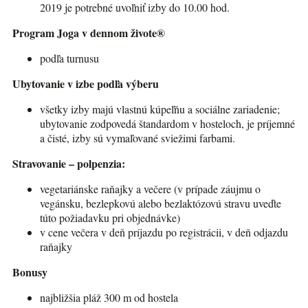
2019 je potrebné uvoľniť izby do 10.00 hod.
Program Joga v dennom živote®
podľa turnusu
Ubytovanie v izbe podľa výberu
všetky izby majú vlastnú kúpeľňu a sociálne zariadenie;
ubytovanie zodpovedá štandardom v hosteloch, je príjemné
a čisté, izby sú vymaľované sviežimi farbami.
Stravovanie – polpenzia:
vegetariánske raňajky a večere (v prípade záujmu o
vegánsku, bezlepkovú alebo bezlaktózovú stravu uveďte
túto požiadavku pri objednávke)
v cene večera v deň príjazdu po registrácii, v deň odjazdu
raňajky
Bonusy
najbližšia pláž 300 m od hostela