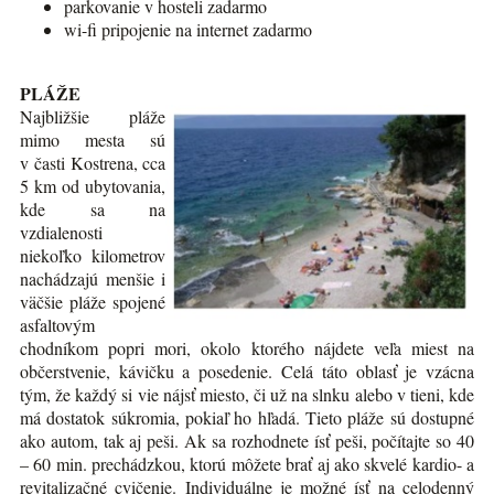
parkovanie v hosteli zadarmo
wi-fi pripojenie na internet zadarmo
PLÁŽE
Najbližšie pláže
mimo mesta sú
v časti Kostrena, cca
5 km od ubytovania,
kde sa na
vzdialenosti
niekoľko kilometrov
nachádzajú menšie i
väčšie pláže spojené
asfaltovým
chodníkom popri mori, okolo ktorého nájdete veľa miest na
občerstvenie, kávičku a posedenie. Celá táto oblasť je vzácna
tým, že každý si vie nájsť miesto, či už na slnku alebo v tieni, kde
má dostatok súkromia, pokiaľ ho hľadá. Tieto pláže sú dostupné
ako autom, tak aj peši. Ak sa rozhodnete ísť peši, počítajte so 40
– 60 min. prechádzkou, ktorú môžete brať aj ako skvelé kardio- a
revitalizačné cvičenie. Individuálne je možné ísť na celodenný