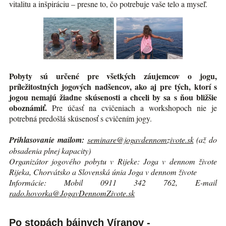
vitalitu a inšpiráciu – presne to, čo potrebuje vaše telo a myseľ.
Pobyty sú určené pre všetkých záujemcov o jogu,
príležitostných jogových nadšencov, ako aj pre tých, ktorí s
jogou nemajú žiadne skúsenosti a chceli by sa s ňou bližšie
oboznámiť.
Pre účasť na cvičeniach a workshopoch nie je
potrebná predošlá skúsenosť s cvičením jogy.
Prihlasovanie mailom:
seminare@jogavdennomzivote.sk
(až do
obsadenia plnej kapacity)
Organizátor jogového pobytu v Rijeke: Joga v dennom živote
Rijeka, Chorvátsko a Slovenská únia Joga v dennom živote
Informácie: Mobil 0911 342 762, E-mail
rado.hovorka@JogavDennomZivote.sk
Po stopách bájnych Víranov -