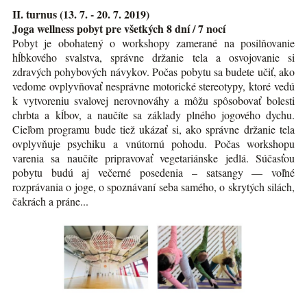
II. turnus (13. 7. - 20. 7. 2019)
Joga wellness pobyt pre všetkých 8 dní / 7 nocí
Pobyt je obohatený o workshopy zamerané na posilňovanie
hĺbkového svalstva, správne držanie tela a osvojovanie si
zdravých pohybových návykov. Počas pobytu sa budete učiť, ako
vedome ovplyvňovať nesprávne motorické stereotypy, ktoré vedú
k vytvoreniu svalovej nerovnováhy a môžu spôsobovať bolesti
chrbta a kĺbov, a naučíte sa základy plného jogového dychu.
Cieľom programu bude tiež ukázať si, ako správne držanie tela
ovplyvňuje psychiku a vnútornú pohodu. Počas workshopu
varenia sa naučíte pripravovať vegetariánske jedlá. Súčasťou
pobytu budú aj večerné posedenia – satsangy — voľné
rozprávania o joge, o spoznávaní seba samého, o skrytých silách,
čakrách a práne...