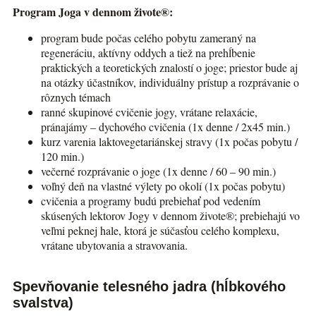
Program Joga v dennom živote®:
program bude počas celého pobytu zameraný na
regeneráciu, aktívny oddych a tiež na prehĺbenie
praktických a teoretických znalostí o joge; priestor bude aj
na otázky účastníkov, individuálny prístup a rozprávanie o
rôznych témach
ranné skupinové cvičenie jogy, vrátane relaxácie,
pránajámy – dychového cvičenia (1x denne / 2x45 min.)
kurz varenia laktovegetariánskej stravy (1x počas pobytu /
120 min.)
večerné rozprávanie o joge (1x denne / 60 – 90 min.)
voľný deň na vlastné výlety po okolí (1x počas pobytu)
cvičenia a programy budú prebiehať pod vedením
skúsených lektorov Jogy v dennom živote®; prebiehajú vo
veľmi peknej hale, ktorá je súčasťou celého komplexu,
vrátane ubytovania a stravovania.
Spevňovanie telesného jadra (hĺbkového
svalstva)