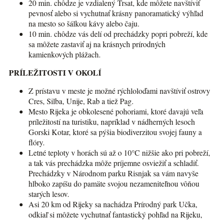
20 min. chôdze je vzdialený Trsat, kde môžete navštíviť
pevnosť alebo si vychutnať krásny panoramatický výhľad
na mesto so šálkou kávy alebo čaju.
10 min. chôdze vás delí od prechádzky popri pobreží, kde
sa môžete zastaviť aj na krásnych prírodných
kamienkových plážach.
PRÍLEŽITOSTI V OKOLÍ
Z prístavu v meste je možné rýchloloďami navštíviť ostrovy
Cres, Silba, Unije, Rab a tiež Pag.
Mesto Rijeka je obkolesené pohoriami, ktoré davajú veľa
príležitostí na turistiku, napríklad v nádherných lesoch
Gorski Kotar, ktoré sa pýšia biodiverzitou svojej fauny a
flóry.
Letné teploty v horách sú až o 10°C nižšie ako pri pobreží,
a tak vás prechádzka môže príjemne osviežiť a schladiť.
Prechádzky v Národnom parku Risnjak sa vám navyše
hlboko zapíšu do pamäte svojou nezameniteľnou vôňou
starých lesov.
Asi 20 km od Rijeky sa nachádza Prírodný park Učka,
odkiaľ si môžete vychutnať fantastický pohľad na Rijeku,