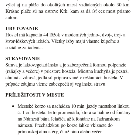
výlet aj na pláže do okolitých miest vzdialených okolo 30 km.
Krásne pláže sú na ostrove Krk, kam sa dá ísť cez most priamo
autom.
UBYTOVANIE
Hostel má kapacitu 44 lôžok v moderných jedno-, dvoj-, troj- a
štvor-lôžkových izbách. Všetky izby majú vlastné kúpeľne a
sociálne zariadenia.
STRAVOVANIE
Strava je laktovegetariánska a je zabezpečená formou polpenzie
(raňajky a večere) v priestore hostela. Miestna kuchyňa je pestrá,
chutná a zdravá, jedlá sú pripravované v reštaurácii hostela. V
prípade záujmu vieme zabezpečiť aj vegánsku stravu.
PRÍLEŽITOSTI V MESTE
Mestské korzo sa nachádza 10 min. jazdy mestskou linkou
č. 1 od hostela. Je to promenáda, ktorá sa tiahne od fontány
na Námestí bána Jelačića až k fontáne na Jadranskom
námestí. Prechádzkou po korze ľahko vkĺznete do
prímorskej atmosféry, či už ráno alebo večer.