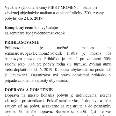
Využite zvýhodnené ceny FIRST MOMENT - platia pri
záväznej objednávke mailom a zaplatení zálohy (50% z ceny
do 24. 5. 2019.
pobytu)
Kompletný cenník
si vyžiadajte
na
seminare@jogavdennomzivote.sk
PRIHLASOVANIE
Prihlasovanie je možné mailom na
seminare@JogavDennomZivote.sk
Platba je možná iba
bankovým prevodom. Prihláška je platná po zaplatení 50%
zálohy, resp. 30% pre pobyty rodín v I. turnuse. Zvyšnú sumu
treba doplatiť do 15. 6. 2019. Kapacita ubytovania na posteliach
je limitovaná. Organizátor má právo odmietnuť prihlášky v
prípade zaplnenia kapacity ubytovania.
DOPRAVA A POISTENIE
Doprava na miesto konania pobytu je individuálna, riešená
vlastnými prostriedkami. Pokiaľ nemáte vlastnú dopravu a máte
záujem ísť na pobyt, nezáväzne sa registrujte a do poznámky
uveďte, že nemáte dopravu. Budeme sa snažiť nájsť pre vás