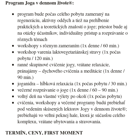
Program Joga v dennom živote®:
program bude počas celého pobytu zameraný na
regeneráciu, aktívny oddych a tiež na prehĺbenie
praktických a teoretických znalostí o joge; priestor bude aj
na otázky účastníkov, individuálny prístup a rozprávanie o
rôznych témach
workshopy s rôznym zameraním (1x denne / 60 min.)
workshop varenia laktovegetariánskej stravy (1x počas
pobytu / 120 min.)
ranné skupinové cvičenie jogy, vrátane relaxácie,
pránajámy – dychového cvičenia a meditácie (1x denne /
90 min.)
joganidra – hĺbková relaxácia (1x počas pobytu / 30 min.)
večerné rozprávanie o joge (1x denne / 60 – 90 min.)
voľný deň na vlastné výlety po okolí (1x počas pobytu)
cvičenia, workshopy a večerné programy budú prebiehať
pod vedením skúsených lektorov Jogy v dennom živote®;
prebiehajú vo veľmi peknej hale, ktorá je súčasťou celého
komplexu, vrátane ubytovania a stravovania.
TERMÍN, CENY, FIRST MOMENT