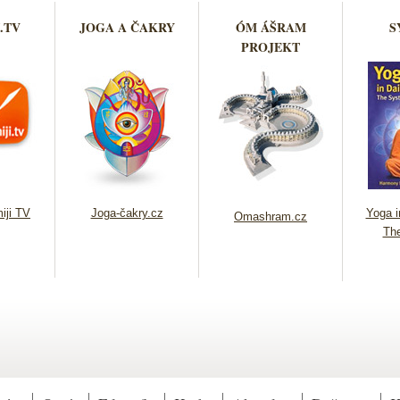
.TV
JOGA A ČAKRY
ÓM ÁŠRAM
S
PROJEKT
iji TV
Joga-čakry.cz
Yoga in
Omashram.cz
Th