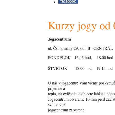
Kurzy jogy od 
Jogacentrum
ul. Čsl. armády 29. sídl. II - CENTRÁ
PONDELOK 16.45 hod, 18.00 hod
ŠTVRTOK 18.00 hod, 19.15 hod
U nás v jogacentre Vám vieme poskytnúť v
príjemne a
teplo, na cvičenie si oblečte ľahké a poh
Jogacentrum otvárame 10 min pred začiat
sviatkov je
jogacentrum zatvorené.