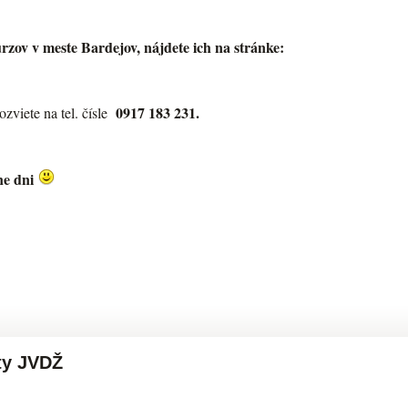
zov v meste Bardejov, nájdete ich na stránke:
0917 183 231.
zviete na tel. čísle
ne dni
ty JVDŽ