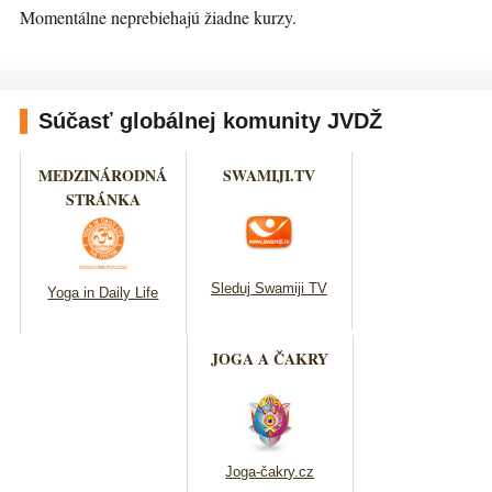
Momentálne neprebiehajú žiadne kurzy.
Súčasť globálnej komunity JVDŽ
MEDZINÁRODNÁ
SWAMIJI.TV
STRÁNKA
Sleduj Swamiji TV
Yoga in Daily Life
JOGA A ČAKRY
Joga-čakry.cz