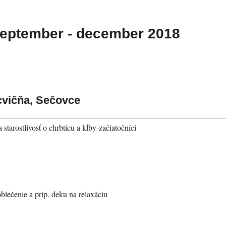
september - december 2018
cvičňa, Sečovce
 starostlivosť o chrbticu a kĺby-začiatočníci
blečenie a príp. deku na relaxáciu