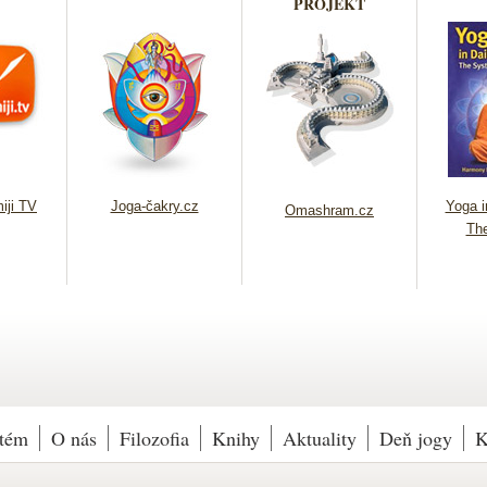
PROJEKT
iji TV
Joga-čakry.cz
Yoga in
Omashram.cz
Th
tém
O nás
Filozofia
Knihy
Aktuality
Deň jogy
K