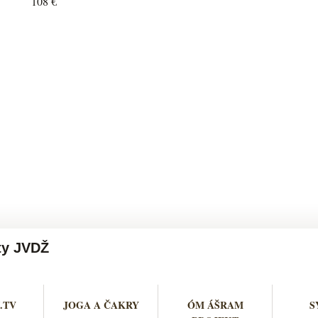
108 €
ty JVDŽ
.TV
JOGA A ČAKRY
ÓM ÁŠRAM
S