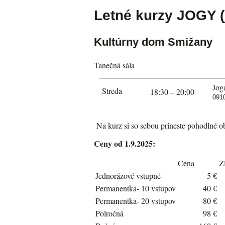
Letné kurzy JOGY (
Kultúrny dom Smižany
Tanečná sála
Jog
Streda
18:30 – 20:00
091
Na kurz si so sebou prineste pohodlné ob
Ceny od 1.9.2025:
Cena
Z
Jednorázové vstupné
5 €
Permanentka- 10 vstupov
40 €
Permanentka- 20 vstupov
80 €
Polročná
98 €