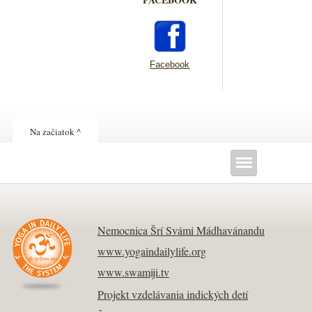
Facebook
Na začiatok ^
Nemocnica Šrí Svámi Mádhavánandu
www.yogaindailylife.org
www.swamiji.tv
Projekt vzdelávania indických detí