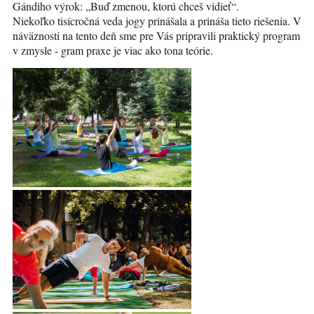
Gándiho výrok: „Buď zmenou, ktorú chceš vidieť“.
Niekoľko tisícročná veda jogy prinášala a prináša tieto riešenia. V
náväznosti na tento deň sme pre Vás pripravili praktický program
v zmysle - gram praxe je viac ako tona teórie.