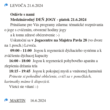
LEVOČA 21.6.2024
Oslávte s nami
Medzinárodný DEŇ JOGY - piatok 21.6.2024
Prinášame pre Vás programy zdarma: tématické rozprávania
o joge s cvičením, otvorené hodiny jogy
a k tomu zdravé občerstvenie :-)
v Jogacentre na Majstra Pavla 28
Uskutoční sa
(vo dvore
na 1.posch.) Levoča.
09:00 - 11:00
Jogou k regenerácii dýchacieho systému a k
zväčšeniu dýchacej kapacity
16:00 - 18:00
Jogou k regenerácii pohybového aparátu a
zlepšenia držania tela
18:15 - 19:45
Jogou k pokojnej mysli a vnútornej harmónii
Prineste si pohodlné oblečenie, cvičí sa v ponožkách,
karimatky máme k dispozícii.
Všetci ste vítaní :-)
MARTIN
16.6.2024