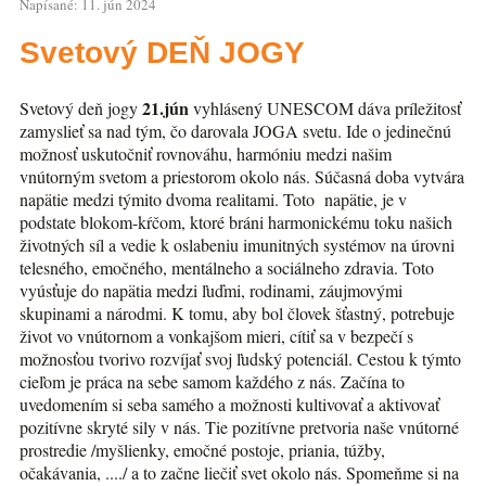
Napísané: 11. jún 2024
Svetový DEŇ JOGY
21.jún
Svetový deň jogy
vyhlásený UNESCOM dáva príležitosť
zamyslieť sa nad tým, čo darovala JOGA svetu. Ide o jedinečnú
možnosť uskutočniť rovnováhu, harmóniu medzi našim
vnútorným svetom a priestorom okolo nás. Súčasná doba vytvára
napätie medzi týmito dvoma realitami. Toto napätie, je v
podstate blokom-kŕčom, ktoré bráni harmonickému toku našich
životných síl a vedie k oslabeniu imunitných systémov na úrovni
telesného, emočného, mentálneho a sociálneho zdravia. Toto
vyúsťuje do napätia medzi ľuďmi, rodinami, záujmovými
skupinami a národmi. K tomu, aby bol človek šťastný, potrebuje
život vo vnútornom a vonkajšom mieri, cítiť sa v bezpečí s
možnosťou tvorivo rozvíjať svoj ľudský potenciál. Cestou k týmto
cieľom je práca na sebe samom každého z nás. Začína to
uvedomením si seba samého a možnosti kultivovať a aktivovať
pozitívne skryté sily v nás. Tie pozitívne pretvoria naše vnútorné
prostredie /myšlienky, emočné postoje, priania, túžby,
očakávania, ..../ a to začne liečiť svet okolo nás. Spomeňme si na