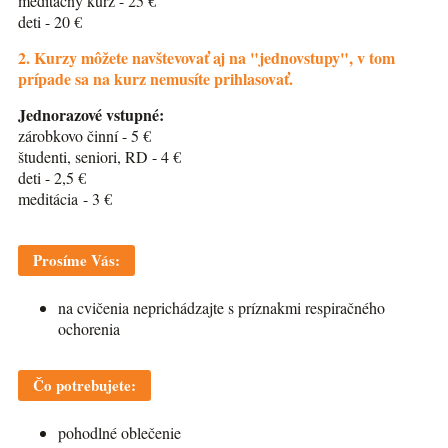
meditačný kurz - 25 €
deti - 20 €
2. K
urzy môžete navštevovať aj na "jednovstupy", v tom
prípade sa na kurz nemusíte prihlasovať.
Jednorazové vstupné:
zárobkovo činní - 5 €
študenti, seniori, RD - 4 €
deti - 2,5 €
meditácia - 3 €
Prosíme Vás:
na cvičenia neprichádzajte s príznakmi respiračného
ochorenia
Čo potrebujete:
pohodlné oblečenie