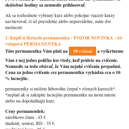
skúšobné hodiny sa nemusíte prihlasovať.
Ak sa rozhodnete vybraný kurz alebo pokojne viaceré kurzy
navštevovať, či už pravidelne alebo nepravidelne, máte dve
možnosti:
1. Kúpiť si škrtaciu permanentku - POZOR NOVINKA - 10-
vstupová PERMANENTKA
Táto permanentka Vám platí na
a vyškrtneme
10 cvičení
Vám z nej jedno políčko len vtedy, keď prídete na cvičenie.
Nemusíte sa teda obávať, že Vám nejaké cvičenia prepadnú.
Cena za jedno cvičenie cez permanentku vychádza cca o 10
% lacnejšie.
permanentky si môžete ľubovoľne čerpať v rôznych kurzoch*.
*neplatí ak si zakúpite lacnejšiu permanentku na inom mieste
alebo na dopoludňajší kurz.
Ceny permanentiek:
zárobkovo činní - 45 €
študenti, seniori, RD - 35 €