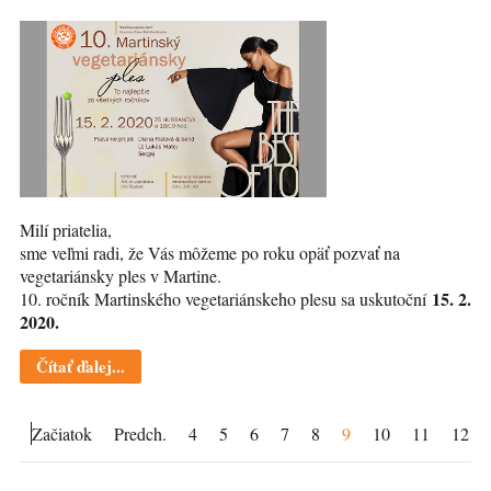
Milí priatelia,
sme veľmi radi, že Vás môžeme po roku opäť pozvať na
vegetariánsky ples v Martine.
15. 2.
10. ročník Martinského vegetariánskeho plesu sa uskutoční
2020.
Čítať ďalej...
Začiatok
Predch.
4
5
6
7
8
9
10
11
12