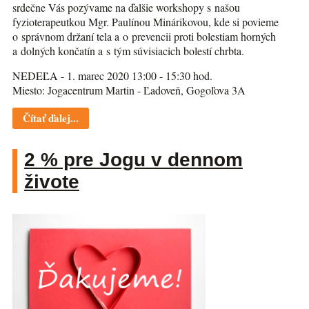
srdečne Vás pozývame na ďalšie workshopy s našou
fyzioterapeutkou Mgr. Paulínou Minárikovou, kde si povieme
o správnom držaní tela a o prevencii proti bolestiam horných
a dolných končatín a s tým súvisiacich bolestí chrbta.
NEDEĽA - 1. marec 2020 13:00 - 15:30 hod.
Miesto: Jogacentrum Martin - Ľadoveň, Gogoľova 3A
Čítať ďalej...
2 % pre Jogu v dennom
živote