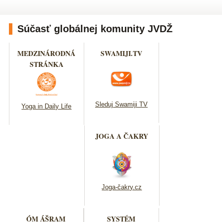
Súčasť globálnej komunity JVDŽ
MEDZINÁRODNÁ
SWAMIJI.TV
STRÁNKA
Sleduj Swamiji TV
Yoga in Daily Life
JOGA A ČAKRY
Joga-čakry.cz
ÓM ÁŠRAM
SYSTÉM