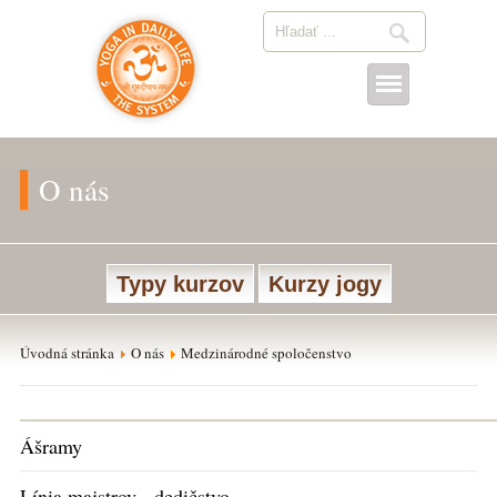
O nás
Typy kurzov
Kurzy jogy
Úvodná stránka
O nás
Medzinárodné spoločenstvo
Ášramy
Línia majstrov - dedičstvo