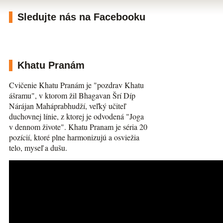
Sledujte nás na Facebooku
Khatu Pranám
Cvičenie Khatu Pranám je "pozdrav Khatu
ášramu", v ktorom žil Bhagavan Šrí Díp
Nárájan Maháprabhudží, veľký učiteľ
duchovnej línie, z ktorej je odvodená "Joga
v dennom živote". Khatu Pranam je séria 20
pozícií, ktoré plne harmonizujú a osviežia
telo, myseľ a dušu.