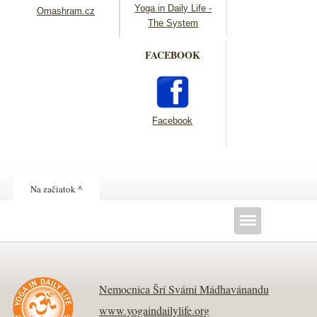
Yoga in Daily Life -
Omashram.cz
The System
FACEBOOK
Facebook
Na začiatok ^
Nemocnica Šrí Svámi Mádhavánandu
www.yogaindailylife.org