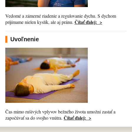
Vedomé a zámerné riadenie a regulovanie dychu. S dychom
Čítať ďalej: >
prijímame nielen kyslík, ale aj pránu.
Uvoľnenie
Čas mimo rušivých vplyvov bežného života umožní zastať a
Čítať ďalej: >
započúvať sa do svojho vnútra.