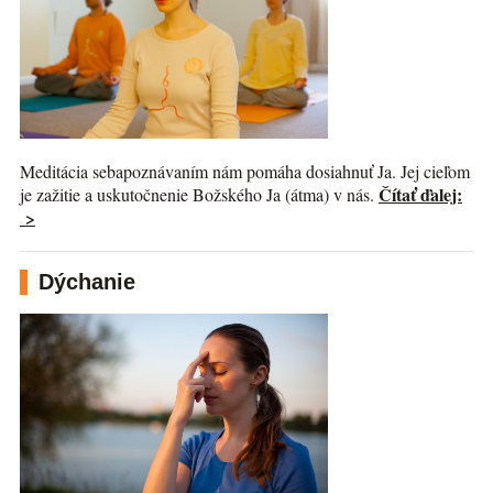
Meditácia sebapoznávaním nám pomáha dosiahnuť Ja. Jej cieľom
Čítať ďalej:
je zažitie a uskutočnenie Božského Ja (átma) v nás.
>
Dýchanie