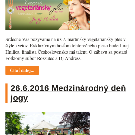
Srdečne Vás pozývame na už 7. martinský vegetariánsky ples v
štýle kvetov. Exkluzívnym hosťom tohtoročného plesu bude Juraj
Hnilica, finalista Československo má talent. O zábavu sa postará
Folklórny súbor Rozsutec a Dj Andress.
Čítať ďalej...
26.6.2016 Medzinárodný deň
jogy