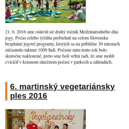
21. 6. 2016 sme oslávili už druhý ročník Medzinárodného dňa
jogy. Počas celého týždňa prebiehali na celom Slovensku
bezplatné jogové programy, ktorých sa na približne 30 miestach
zúčastnilo takmer 1000 ľudí. Počasie nám tento rok bolo
skutočne naklonené, preto sme boli veľmi radi, že sme mohli
cvicičiť v krásnom slnečnom počasí v parkoch a záhradách.
6. martinský vegetariánsky
ples 2016