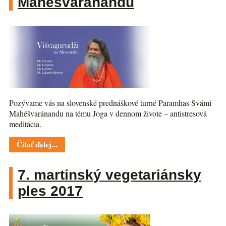
Mahéšvaránandu
Pozývame vás na slovenské prednáškové turné Paramhas Svámi
Mahéšvaránandu na tému Joga v dennom živote – antistresová
meditácia.
Čítať ďalej...
7. martinský vegetariánsky
ples 2017