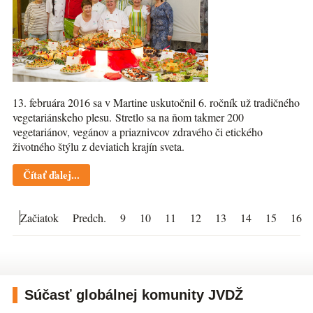
13. februára 2016 sa v Martine uskutočnil 6. ročník už tradičného
vegetariánskeho plesu. Stretlo sa na ňom takmer 200
vegetariánov, vegánov a priaznivcov zdravého či etického
životného štýlu z deviatich krajín sveta.
Čítať ďalej...
Začiatok
Predch.
9
10
11
12
13
14
15
16
Súčasť globálnej komunity JVDŽ