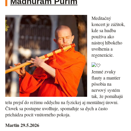
Madhuram Purim
Meditačný
koncert je zážitok,
kde sa hudba
používa ako
nástroj hlbokého
uvoľnenia a
regenerácie.
Jemné zvuky
flauty a mantier
pôsobia na
nervový systém
tak, že pomáhajú
telu prejsť do režimu oddychu na fyzickej aj mentálnej úrovni.
Človek sa postupne uvoľňuje, spomaľuje sa dych a často
prichádza pocit vnútorného pokoja.
Martin 29.5.2026