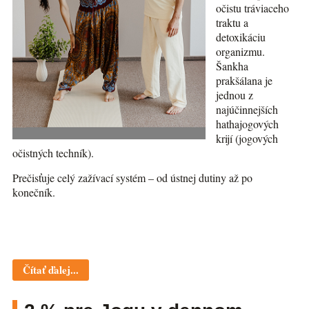
očistu tráviaceho
traktu a
detoxikáciu
organizmu.
Šankha
prakšálana je
jednou z
najúčinnejších
hathajogových
krijí (jogových
očistných techník).
Prečisťuje celý zažívací systém – od ústnej dutiny až po
konečník.
Čítať ďalej...