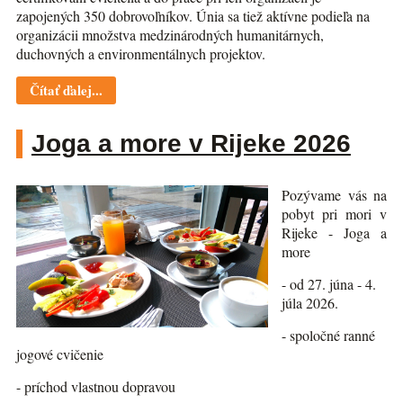
zapojených 350 dobrovoľníkov. Únia sa tiež aktívne podieľa na
organizácii množstva medzinárodných humanitárnych,
duchovných a environmentálnych projektov.
Čítať ďalej...
Joga a more v Rijeke 2026
Pozývame vás na
pobyt pri mori v
Rijeke - Joga a
more
- od 27. júna - 4.
júla 2026.
- spoločné ranné
jogové cvičenie
- príchod vlastnou dopravou