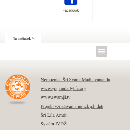
Facebook
Na začiatok ^
Nemocnica Šrí Svámi Mádhavánandu
www.yogaindailylife.org
www.swamiji.tv
Projekt vzdelávania indických detí
Šrí Líla Amrit
Systém JVDŽ