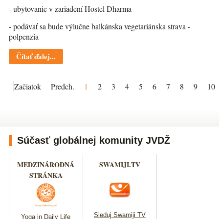
- ubytovanie v zariadení Hostel Dharma
- podávať sa bude výlučne balkánska vegetariánska strava -
polpenzia
Čítať ďalej...
Začiatok
Predch.
1
2
3
4
5
6
7
8
9
10
Súčasť globálnej komunity JVDŽ
MEDZINÁRODNÁ
SWAMIJI.TV
STRÁNKA
Sleduj Swamiji TV
Yoga in Daily Life