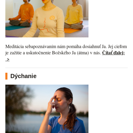
Meditácia sebapoznávaním nám pomáha dosiahnuť Ja. Jej cieľom
Čítať ďalej:
je zažitie a uskutočnenie Božského Ja (átma) v nás.
>
Dýchanie