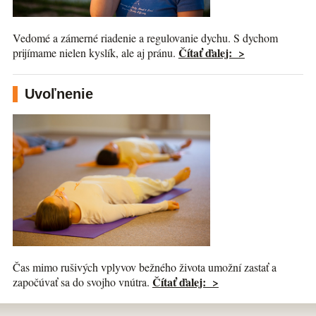
Vedomé a zámerné riadenie a regulovanie dychu. S dychom
Čítať ďalej: >
prijímame nielen kyslík, ale aj pránu.
Uvoľnenie
Čas mimo rušivých vplyvov bežného života umožní zastať a
Čítať ďalej: >
započúvať sa do svojho vnútra.