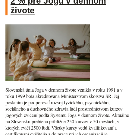
2 % pre Jogu v dennom
živote
Slovenská únia Joga v dennom živote vznikla v roku 1991 a v
roku 1999 bola akreditovaná Ministerstvom školstva SR. Jej
poslaním je podporovať rozvoj fyzického, psychického,
sociálneho a duchovného zdravia ľudí prostredníctvom kurzov
jogových cvičení podľa Systému Joga v dennom živote. Aktuálne
na Slovensku prebieha približne 250 kurzov v 50 mestách, v
ktorých cvičí 2500 ľudí. Všetky kurzy vedú kvalifikovaní a
certifikovaní cvičitelia a do práce pri ich organizácii je