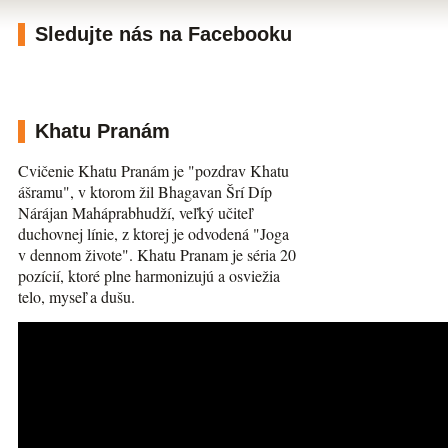
Sledujte nás na Facebooku
Khatu Pranám
Cvičenie Khatu Pranám je "pozdrav Khatu
ášramu", v ktorom žil Bhagavan Šrí Díp
Nárájan Maháprabhudží, veľký učiteľ
duchovnej línie, z ktorej je odvodená "Joga
v dennom živote". Khatu Pranam je séria 20
pozícií, ktoré plne harmonizujú a osviežia
telo, myseľ a dušu.