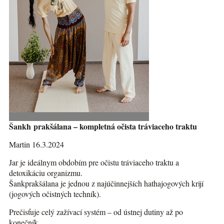
Šankh prakšálana – kompletná očista tráviaceho traktu
Martin 16.3.2024
Jar je ideálnym obdobím pre očistu tráviaceho traktu a
detoxikáciu organizmu.
Šankprakšálana je jednou z najúčinnejších hathajogových krijí
(jogových očistných techník).
Prečisťuje celý zažívací systém – od ústnej dutiny až po
konečník.