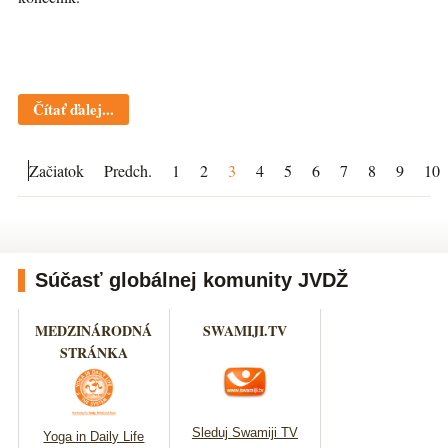
Čítať ďalej...
Začiatok
Predch.
1
2
3
4
5
6
7
8
9
10
Súčasť globálnej komunity JVDŽ
MEDZINÁRODNÁ
SWAMIJI.TV
STRÁNKA
Sleduj Swamiji TV
Yoga in Daily Life