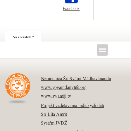
Facebook
Na začiatok ^
Nemocnica Šrí Svámi Mádhavánandu
www.yogaindailylife.org
www.swamiji.tv
Projekt vzdelávania indických detí
Šrí Líla Amrit
Systém JVDŽ