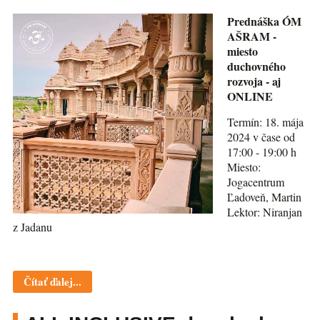
Prednáška ÓM
AŠRAM -
miesto
duchovného
rozvoja - aj
ONLINE
Termín: 18. mája
2024 v čase od
17:00 - 19:00 h
Miesto:
Jogacentrum
Ľadoveň, Martin
Lektor: Niranjan
z Jadanu
Čítať ďalej...