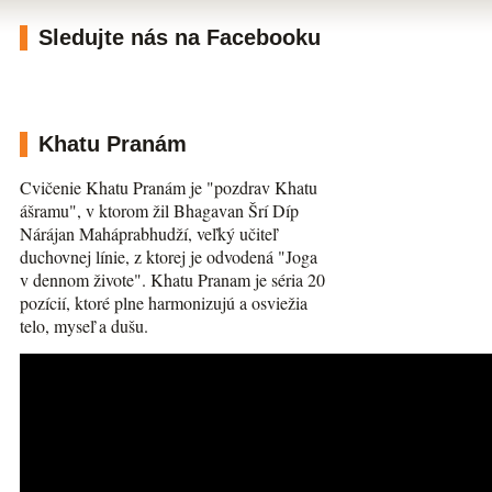
Sledujte nás na Facebooku
Khatu Pranám
Cvičenie Khatu Pranám je "pozdrav Khatu
ášramu", v ktorom žil Bhagavan Šrí Díp
Nárájan Maháprabhudží, veľký učiteľ
duchovnej línie, z ktorej je odvodená "Joga
v dennom živote". Khatu Pranam je séria 20
pozícií, ktoré plne harmonizujú a osviežia
telo, myseľ a dušu.