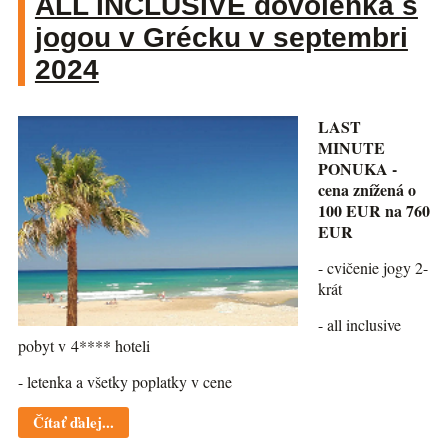
ALL INCLUSIVE dovolenka s
jogou v Grécku v septembri
2024
LAST
MINUTE
PONUKA -
cena znížená o
100 EUR na 760
EUR
- cvičenie jogy 2-
krát
- all inclusive
pobyt v 4**** hoteli
- letenka a všetky poplatky v cene
Čítať ďalej...