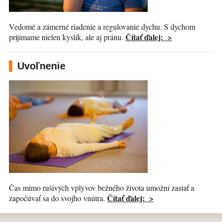
Vedomé a zámerné riadenie a regulovanie dychu. S dychom
Čítať ďalej: >
prijímame nielen kyslík, ale aj pránu.
Uvoľnenie
Čas mimo rušivých vplyvov bežného života umožní zastať a
Čítať ďalej: >
započúvať sa do svojho vnútra.