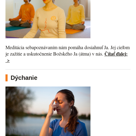
Meditácia sebapoznávaním nám pomáha dosiahnuť Ja. Jej cieľom
Čítať ďalej:
je zažitie a uskutočnenie Božského Ja (átma) v nás.
>
Dýchanie