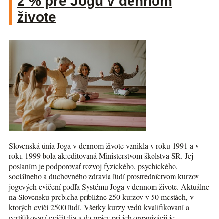
2 % pre Jogu v dennom
živote
Slovenská únia Joga v dennom živote vznikla v roku 1991 a v
roku 1999 bola akreditovaná Ministerstvom školstva SR. Jej
poslaním je podporovať rozvoj fyzického, psychického,
sociálneho a duchovného zdravia ľudí prostredníctvom kurzov
jogových cvičení podľa Systému Joga v dennom živote. Aktuálne
na Slovensku prebieha približne 250 kurzov v 50 mestách, v
ktorých cvičí 2500 ľudí. Všetky kurzy vedú kvalifikovaní a
certifikovaní cvičitelia a do práce pri ich organizácii je