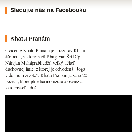
Sledujte nás na Facebooku
Khatu Pranám
Cvičenie Khatu Pranám je "pozdrav Khatu
ášramu", v ktorom žil Bhagavan Šrí Díp
Nárájan Maháprabhudží, veľký učiteľ
duchovnej línie, z ktorej je odvodená "Joga
v dennom živote". Khatu Pranam je séria 20
pozícií, ktoré plne harmonizujú a osviežia
telo, myseľ a dušu.