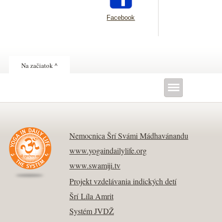
Facebook
Na začiatok ^
Nemocnica Šrí Svámi Mádhavánandu
www.yogaindailylife.org
www.swamiji.tv
Projekt vzdelávania indických detí
Šrí Líla Amrit
Systém JVDŽ