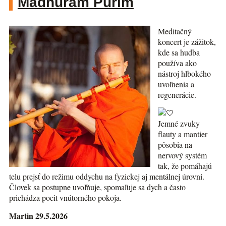
Madhuram Purim
Meditačný
koncert je zážitok,
kde sa hudba
používa ako
nástroj hlbokého
uvoľnenia a
regenerácie.
Jemné zvuky
flauty a mantier
pôsobia na
nervový systém
tak, že pomáhajú
telu prejsť do režimu oddychu na fyzickej aj mentálnej úrovni.
Človek sa postupne uvoľňuje, spomaľuje sa dych a často
prichádza pocit vnútorného pokoja.
Martin 29.5.2026