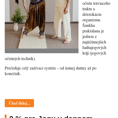
očistu tráviaceho
traktu a
detoxikáciu
organizmu.
Šankha
prakšálana je
jednou z
najúčinnejších
hathajogových
krijí (jogových
očistných techník).
Prečisťuje celý zažívací systém – od ústnej dutiny až po
konečník.
Čítať ďalej...