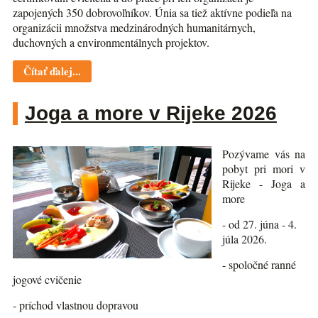
zapojených 350 dobrovoľníkov. Únia sa tiež aktívne podieľa na
organizácii množstva medzinárodných humanitárnych,
duchovných a environmentálnych projektov.
Čítať ďalej...
Joga a more v Rijeke 2026
Pozývame vás na
pobyt pri mori v
Rijeke - Joga a
more
- od 27. júna - 4.
júla 2026.
- spoločné ranné
jogové cvičenie
- príchod vlastnou dopravou