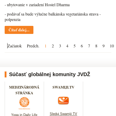
- ubytovanie v zariadení Hostel Dharma
- podávať sa bude výlučne balkánska vegetariánska strava -
polpenzia
Čítať ďalej...
Začiatok
Predch.
1
2
3
4
5
6
7
8
9
10
Súčasť globálnej komunity JVDŽ
MEDZINÁRODNÁ
SWAMIJI.TV
STRÁNKA
Sleduj Swamiji TV
Yoga in Daily Life