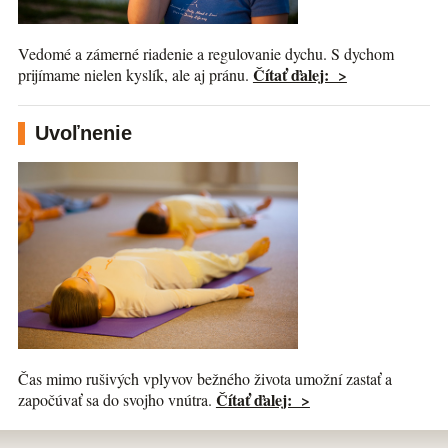
Vedomé a zámerné riadenie a regulovanie dychu. S dychom
Čítať ďalej: >
prijímame nielen kyslík, ale aj pránu.
Uvoľnenie
Čas mimo rušivých vplyvov bežného života umožní zastať a
Čítať ďalej: >
započúvať sa do svojho vnútra.