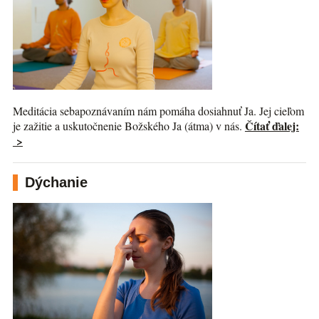
Meditácia sebapoznávaním nám pomáha dosiahnuť Ja. Jej cieľom
Čítať ďalej:
je zažitie a uskutočnenie Božského Ja (átma) v nás.
>
Dýchanie