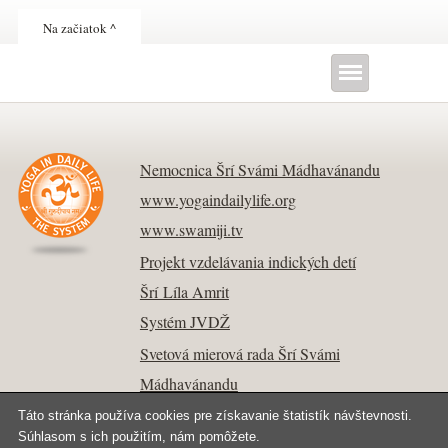
Na začiatok ^
Nemocnica Šrí Svámi Mádhavánandu
www.yogaindailylife.org
www.swamiji.tv
Projekt vzdelávania indických detí
Šrí Líla Amrit
Systém JVDŽ
Svetová mierová rada Šrí Svámi
Mádhavánandu
Táto stránka používa cookies pre získavanie štatistík návštevnosti.
Súhlasom s ich použitím, nám pomôžete.