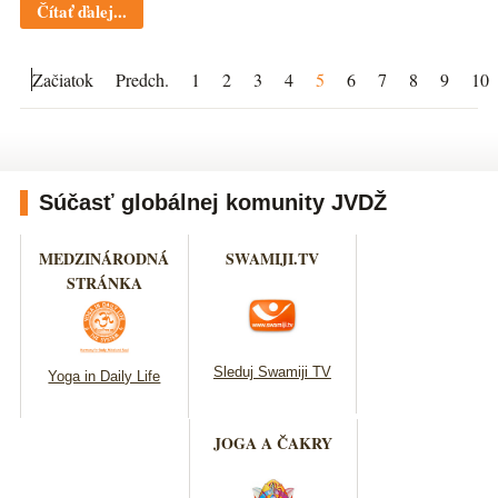
Čítať ďalej...
Začiatok
Predch.
1
2
3
4
5
6
7
8
9
10
Súčasť globálnej komunity JVDŽ
MEDZINÁRODNÁ
SWAMIJI.TV
STRÁNKA
Sleduj Swamiji TV
Yoga in Daily Life
JOGA A ČAKRY