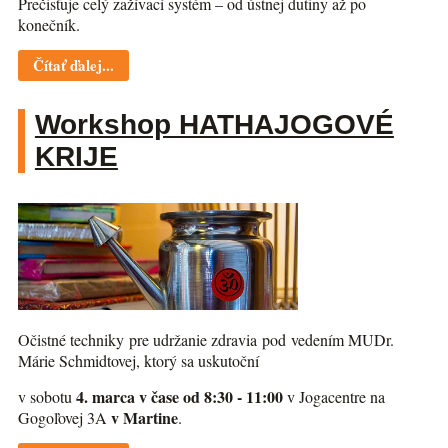
Prečisťuje celý zažívací systém – od ústnej dutiny až po
konečník.
Čítať ďalej...
Workshop HATHAJOGOVÉ
KRIJE
Očistné techniky pre udržanie zdravia pod vedením MUDr.
Márie Schmidtovej, ktorý sa uskutoční
4. marca v čase od 8:30 - 11:00
v sobotu
v Jogacentre na
v Martine
Gogoľovej 3A
.