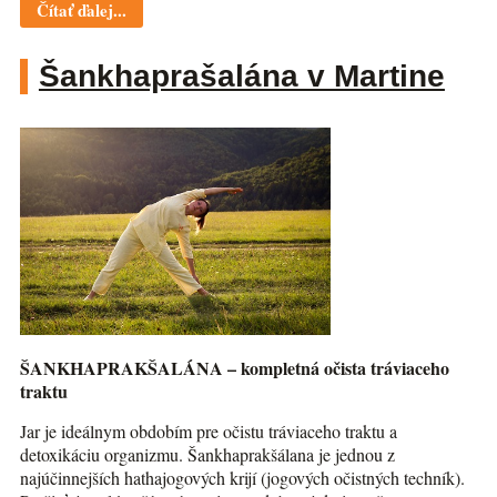
Čítať ďalej...
Šankhaprašalána v Martine
ŠANKHAPRAKŠALÁNA – kompletná očista tráviaceho
traktu
Jar je ideálnym obdobím pre očistu tráviaceho traktu a
detoxikáciu organizmu. Šankhaprakšálana je jednou z
najúčinnejších hathajogových krijí (jogových očistných techník).