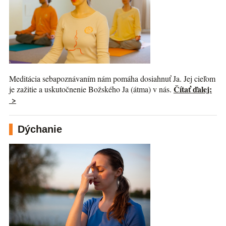
Meditácia sebapoznávaním nám pomáha dosiahnuť Ja. Jej cieľom
Čítať ďalej:
je zažitie a uskutočnenie Božského Ja (átma) v nás.
>
Dýchanie