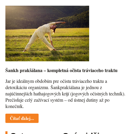
Šankh prakšálana – kompletná očista tráviaceho traktu
Jar je ideálnym obdobím pre očistu tráviaceho traktu a
detoxikáciu organizmu. Šankprakšálana je jednou z
najúčinnejších hathajogových krijí (jogových očistných techník).
Prečisťuje celý zažívací systém – od ústnej dutiny až po
konečník.
Čítať ďalej...