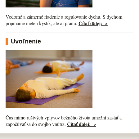
Vedomé a zámerné riadenie a regulovanie dychu. S dychom
Čítať ďalej: >
prijímame nielen kyslík, ale aj pránu.
Uvoľnenie
Čas mimo rušivých vplyvov bežného života umožní zastať a
Čítať ďalej: >
započúvať sa do svojho vnútra.