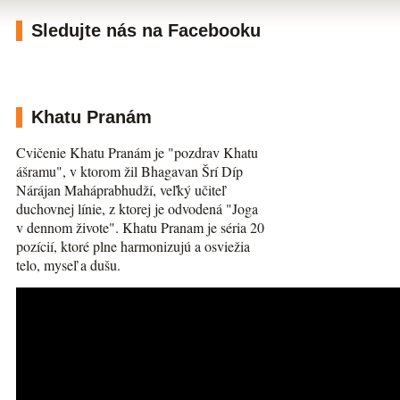
Sledujte nás na Facebooku
Khatu Pranám
Cvičenie Khatu Pranám je "pozdrav Khatu
ášramu", v ktorom žil Bhagavan Šrí Díp
Nárájan Maháprabhudží, veľký učiteľ
duchovnej línie, z ktorej je odvodená "Joga
v dennom živote". Khatu Pranam je séria 20
pozícií, ktoré plne harmonizujú a osviežia
telo, myseľ a dušu.