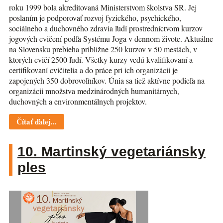
roku 1999 bola akreditovaná Ministerstvom školstva SR. Jej
poslaním je podporovať rozvoj fyzického, psychického,
sociálneho a duchovného zdravia ľudí prostredníctvom kurzov
jogových cvičení podľa Systému Joga v dennom živote. Aktuálne
na Slovensku prebieha približne 250 kurzov v 50 mestách, v
ktorých cvičí 2500 ľudí. Všetky kurzy vedú kvalifikovaní a
certifikovaní cvičitelia a do práce pri ich organizácii je
zapojených 350 dobrovoľníkov. Únia sa tiež aktívne podieľa na
organizácii množstva medzinárodných humanitárnych,
duchovných a environmentálnych projektov.
Čítať ďalej...
10. Martinský vegetariánsky
ples