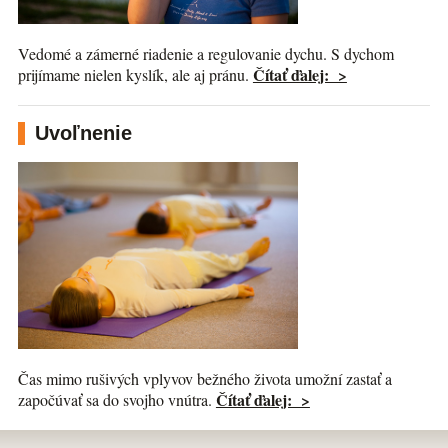
Vedomé a zámerné riadenie a regulovanie dychu. S dychom
Čítať ďalej: >
prijímame nielen kyslík, ale aj pránu.
Uvoľnenie
Čas mimo rušivých vplyvov bežného života umožní zastať a
Čítať ďalej: >
započúvať sa do svojho vnútra.