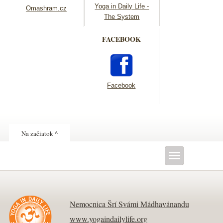
Yoga in Daily Life -
Omashram.cz
The System
FACEBOOK
Facebook
Na začiatok ^
Nemocnica Šrí Svámi Mádhavánandu
www.yogaindailylife.org