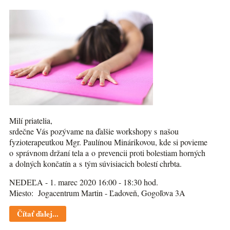
Milí priatelia,
srdečne Vás pozývame na ďalšie workshopy s našou
fyzioterapeutkou Mgr. Paulínou Minárikovou, kde si povieme
o správnom držaní tela a o prevencii proti bolestiam horných
a dolných končatín a s tým súvisiacich bolestí chrbta.
NEDEĽA - 1. marec 2020 16:00 - 18:30 hod.
Miesto: Jogacentrum Martin - Ľadoveň, Gogoľova 3A
Čítať ďalej...