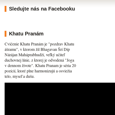
Sledujte nás na Facebooku
Khatu Pranám
Cvičenie Khatu Pranám je "pozdrav Khatu
ášramu", v ktorom žil Bhagavan Šrí Díp
Nárájan Maháprabhudží, veľký učiteľ
duchovnej línie, z ktorej je odvodená "Joga
v dennom živote". Khatu Pranam je séria 20
pozícií, ktoré plne harmonizujú a osviežia
telo, myseľ a dušu.