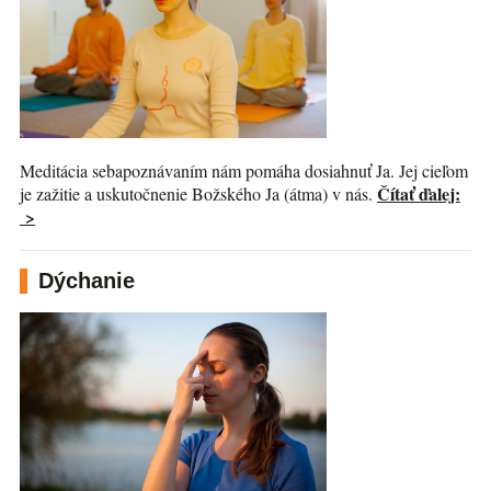
Meditácia sebapoznávaním nám pomáha dosiahnuť Ja. Jej cieľom
Čítať ďalej:
je zažitie a uskutočnenie Božského Ja (átma) v nás.
>
Dýchanie