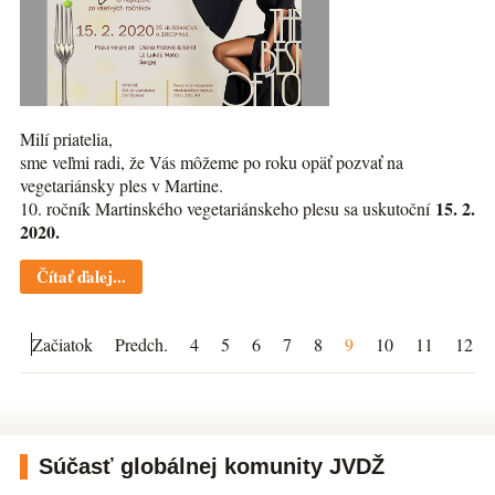
Milí priatelia,
sme veľmi radi, že Vás môžeme po roku opäť pozvať na
vegetariánsky ples v Martine.
15. 2.
10. ročník Martinského vegetariánskeho plesu sa uskutoční
2020.
Čítať ďalej...
Začiatok
Predch.
4
5
6
7
8
9
10
11
12
Súčasť globálnej komunity JVDŽ