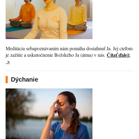
Meditácia sebapoznávaním nám pomáha dosiahnuť Ja. Jej cieľom
Čítať ďalej:
je zažitie a uskutočnenie Božského Ja (átma) v nás.
>
Dýchanie