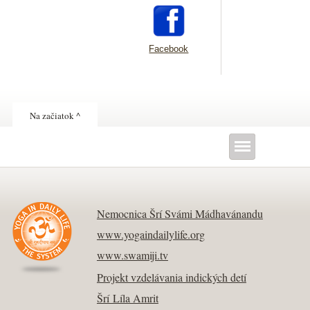
Facebook
Na začiatok ^
Nemocnica Šrí Svámi Mádhavánandu
www.yogaindailylife.org
www.swamiji.tv
Projekt vzdelávania indických detí
Šrí Líla Amrit