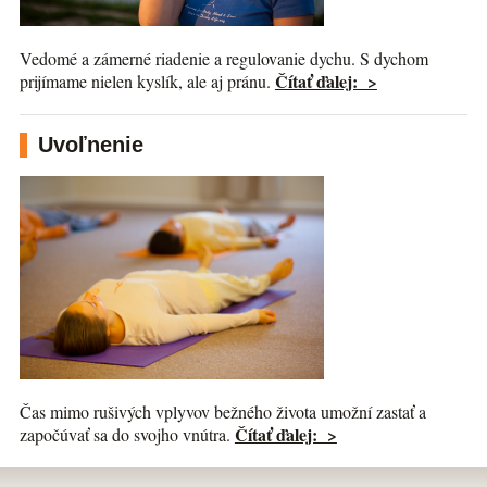
Vedomé a zámerné riadenie a regulovanie dychu. S dychom
Čítať ďalej: >
prijímame nielen kyslík, ale aj pránu.
Uvoľnenie
Čas mimo rušivých vplyvov bežného života umožní zastať a
Čítať ďalej: >
započúvať sa do svojho vnútra.