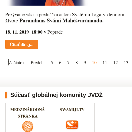
Systému Joga v dennom
Pozývame vás na prednášku autora
Paramhans Svámi Mahéšvaránandu.
živote
18. 11. 2019 18:00
v Poprade
Čítať ďalej...
Začiatok
Predch.
5
6
7
8
9
10
11
12
13
Súčasť globálnej komunity JVDŽ
MEDZINÁRODNÁ
SWAMIJI.TV
STRÁNKA