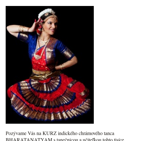
Pozývame Vás na KURZ indického chrámového tanca
BHARATANATYAM s tanečnicou a učiteľkou tohto tisíce