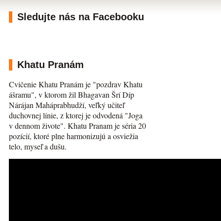
Sledujte nás na Facebooku
Khatu Pranám
Cvičenie Khatu Pranám je "pozdrav Khatu
ášramu", v ktorom žil Bhagavan Šrí Díp
Nárájan Maháprabhudží, veľký učiteľ
duchovnej línie, z ktorej je odvodená "Joga
v dennom živote". Khatu Pranam je séria 20
pozícií, ktoré plne harmonizujú a osviežia
telo, myseľ a dušu.