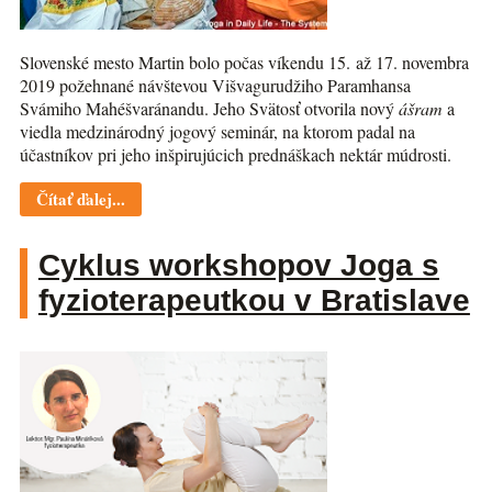
Slovenské mesto Martin bolo počas víkendu 15. až 17. novembra
2019 požehnané návštevou Višvagurudžiho Paramhansa
Svámiho Mahéšvaránandu. Jeho Svätosť otvorila nový
ášram
a
viedla medzinárodný jogový seminár, na ktorom padal na
účastníkov pri jeho inšpirujúcich prednáškach nektár múdrosti.
Čítať ďalej...
Cyklus workshopov Joga s
fyzioterapeutkou v Bratislave