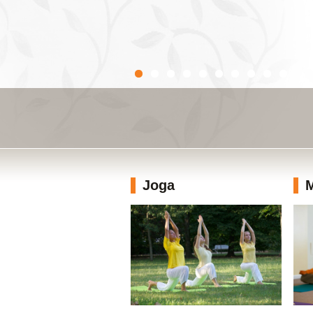
Joga
M