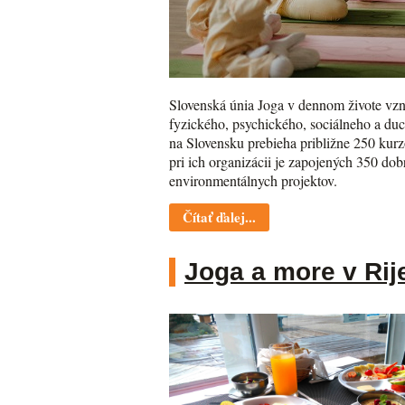
Slovenská únia Joga v dennom živote vzni
fyzického, psychického, sociálneho a du
na Slovensku prebieha približne 250 kurzo
pri ich organizácii je zapojených 350 do
environmentálnych projektov.
Čítať ďalej...
Joga a more v Rij