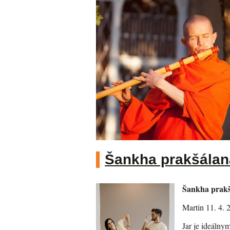
Šankha prakšálana
Šankha prakšá
Martin 11. 4. 
Jar je ideálny