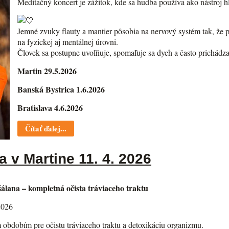
Meditačný koncert je zážitok, kde sa hudba používa ako nástroj h
Jemné zvuky flauty a mantier pôsobia na nervový systém tak, že 
na fyzickej aj mentálnej úrovni.
Človek sa postupne uvoľňuje, spomaľuje sa dych a často prichádz
Martin 29.5.2026
Banská Bystrica 1.6.2026
Bratislava 4.6.2026
Čítať ďalej...
 v Martine 11. 4. 2026
lana – kompletná očista tráviaceho traktu
2026
m obdobím pre očistu tráviaceho traktu a detoxikáciu organizmu.