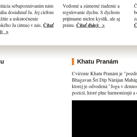
itácia sebapoznávaním nám
Č
Vedomé a zámerné riadenie a
ha dosiahnuť Ja. Jej cieľom
b
regulovanie dychu. S dychom
ažitie a uskutočnenie
z
prijímame nielen kyslík, ale aj
Čítať
Č
Čítať ďalej: >
kého Ja (átma) v nás.
pránu.
j: >
ku
Khatu Pranám
Cvičenie Khatu Pranám je "pozdr
Bhagavan Šrí Díp Nárájan Mahápra
ktorej je odvodená "Joga v denno
pozícií, ktoré plne harmonizujú a 