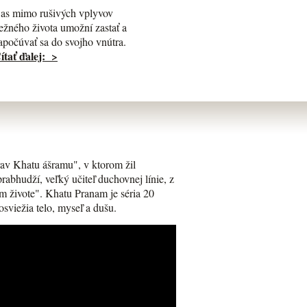
as mimo rušivých vplyvov
ežného života umožní zastať a
apočúvať sa do svojho vnútra.
ítať ďalej: >
av Khatu ášramu", v ktorom žil
bhudží, veľký učiteľ duchovnej línie, z
m živote". Khatu Pranam je séria 20
osviežia telo, myseľ a dušu.