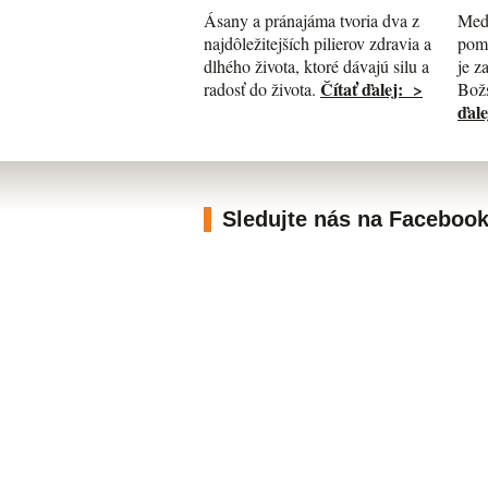
Med
Ásany a pránajáma tvoria dva z
pomá
najdôležitejších pilierov zdravia a
je z
dlhého života, ktoré dávajú silu a
Čítať ďalej: >
Božs
radosť do života.
ďale
Sledujte nás na Faceboo