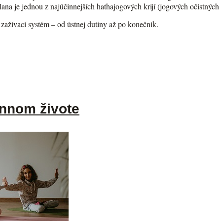
ana je jednou z najúčinnejších hathajogových krijí (jogových očistných 
ý zažívací systém – od ústnej dutiny až po konečník.
ennom živote