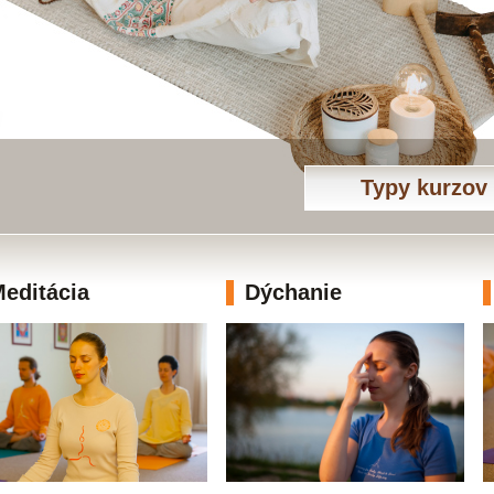
Typy kurzov
editácia
Dýchanie