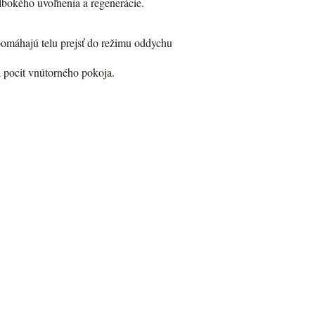
lbokého uvoľnenia a regenerácie.
pomáhajú telu prejsť do režimu oddychu
a pocit vnútorného pokoja.