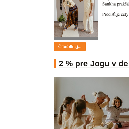
Šankha prakšál
Prečisťuje cel
Čítať ďalej...
2 % pre Jogu v d