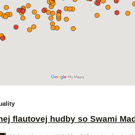
uality
nej flautovej hudby so Swami M