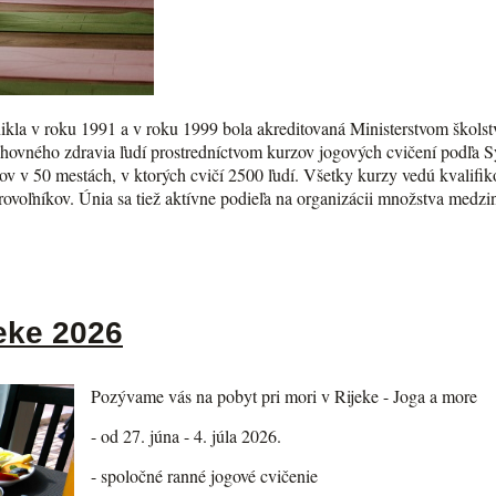
kla v roku 1991 a v roku 1999 bola akreditovaná Ministerstvom školst
chovného zdravia ľudí prostredníctvom kurzov jogových cvičení podľa 
v v 50 mestách, v ktorých cvičí 2500 ľudí. Všetky kurzy vedú kvalifikov
brovoľníkov. Únia sa tiež aktívne podieľa na organizácii množstva med
eke 2026
Pozývame vás na pobyt pri mori v Rijeke - Joga a more
- od 27. júna - 4. júla 2026.
- spoločné ranné jogové cvičenie