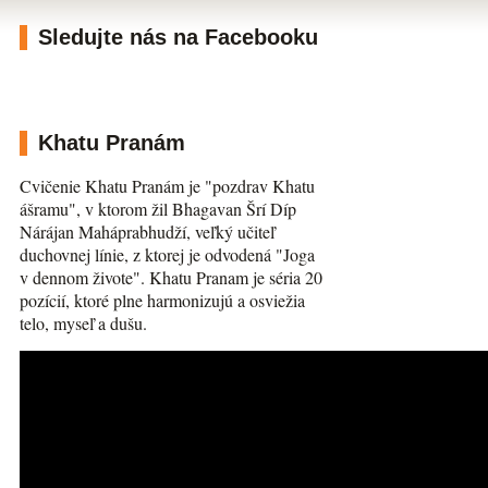
Sledujte nás na Facebooku
Khatu Pranám
Cvičenie Khatu Pranám je "pozdrav Khatu
ášramu", v ktorom žil Bhagavan Šrí Díp
Nárájan Maháprabhudží, veľký učiteľ
duchovnej línie, z ktorej je odvodená "Joga
v dennom živote". Khatu Pranam je séria 20
pozícií, ktoré plne harmonizujú a osviežia
telo, myseľ a dušu.