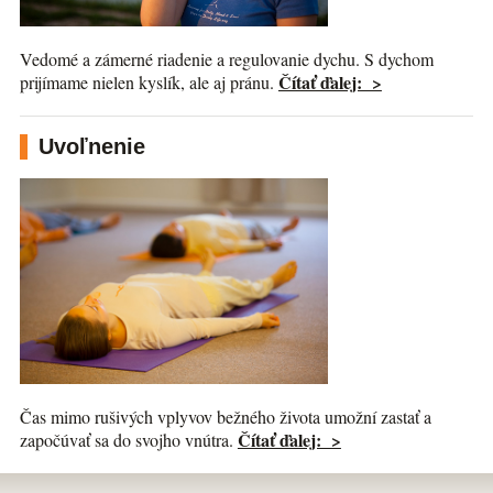
Vedomé a zámerné riadenie a regulovanie dychu. S dychom
Čítať ďalej: >
prijímame nielen kyslík, ale aj pránu.
Uvoľnenie
Čas mimo rušivých vplyvov bežného života umožní zastať a
Čítať ďalej: >
započúvať sa do svojho vnútra.