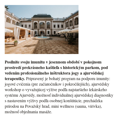
Posilnite svoju imunitu v jesennom období v pokojnom
prostredí prekrásneho kaštieľa s historickým parkom, pod
vedením profesionálneho inštruktora jogy a ajurvédskej
terapeutky.
Pripravený je bohatý program na podporu imunity:
jogové cvičenia (pre začiatočníkov i pokročilejších), ajurvédsky
workshop o vyvažujúcej výžive podľa najstaršieho lekárskeho
systému Ajurvédy, možnosť individuálnej ajurvédskej diagnostiky
s nastavením výživy podľa osobnej konštitúcie, prechádzka
prírodou na Považský hrad, mini wellness (sauna, vírivka),
možnosť objednania masáže.