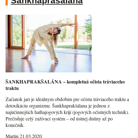
Šankhaprašalána
ŠANKHAPRAKŠALÁNA – kompletná očista tráviaceho
traktu
Začiatok jari je ideálnym obdobím pre očistu tráviaceho traktu a
detoxikáciu organizmu. Šankhaprakšálana je jednou z
najúčinnejších hathajogových krijí (jogových očistných techník).
Prečisťuje celý zažívací systém – od ústnej dutiny až po
konečník.
Martin 21.03.2020