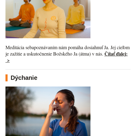
Meditácia sebapoznávaním nám pomáha dosiahnuť Ja. Jej cieľom
Čítať ďalej:
je zažitie a uskutočnenie Božského Ja (átma) v nás.
>
Dýchanie