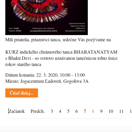
Milí priatelia, priaznivci tanca, srdečne Vás pozývame na
KURZ indického chrámového tanca BHARATANATYAM
s Bhakti Devi - so svetovo uznávanou tanečnicou tohto tisíce
rokov starého tanca
Dátum konania: 22. 3. 2020, 10:00 - 13:00
Miesto: Jogacentrum Ľadoveň, Gogoľova 3A
Čítať ďalej...
Začiatok
Predch.
3
4
5
6
7
8
9
10
11
1