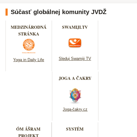
Súčasť globálnej komunity JVDŽ
MEDZINÁRODNÁ
SWAMIJI.TV
STRÁNKA
Sleduj Swamiji TV
Yoga in Daily Life
JOGA A ČAKRY
Joga-čakry.cz
ÓM ÁŠRAM
SYSTÉM
PROJEKT