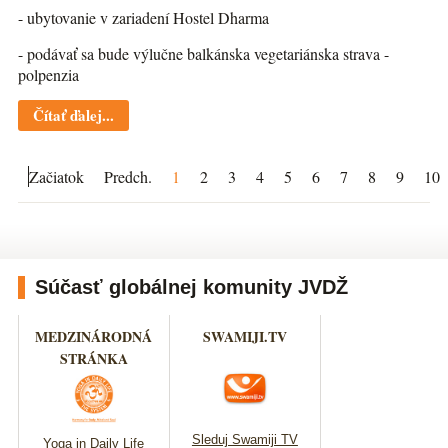
- ubytovanie v zariadení Hostel Dharma
- podávať sa bude výlučne balkánska vegetariánska strava -
polpenzia
Čítať ďalej...
Začiatok
Predch.
1
2
3
4
5
6
7
8
9
10
Súčasť globálnej komunity JVDŽ
MEDZINÁRODNÁ
SWAMIJI.TV
STRÁNKA
Sleduj Swamiji TV
Yoga in Daily Life