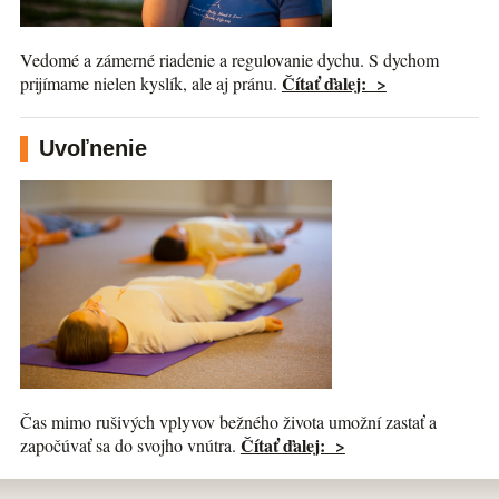
Vedomé a zámerné riadenie a regulovanie dychu. S dychom
Čítať ďalej: >
prijímame nielen kyslík, ale aj pránu.
Uvoľnenie
Čas mimo rušivých vplyvov bežného života umožní zastať a
Čítať ďalej: >
započúvať sa do svojho vnútra.