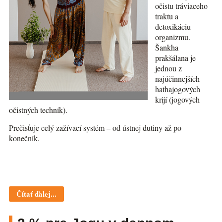
očistu tráviaceho
traktu a
detoxikáciu
organizmu.
Šankha
prakšálana je
jednou z
najúčinnejších
hathajogových
krijí (jogových
očistných techník).
Prečisťuje celý zažívací systém – od ústnej dutiny až po
konečník.
Čítať ďalej...