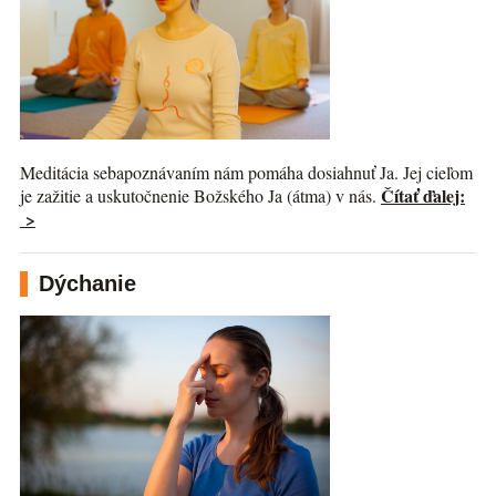
Meditácia sebapoznávaním nám pomáha dosiahnuť Ja. Jej cieľom
Čítať ďalej:
je zažitie a uskutočnenie Božského Ja (átma) v nás.
>
Dýchanie