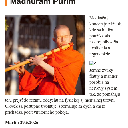
Madhuram Purim
Meditačný
koncert je zážitok,
kde sa hudba
používa ako
nástroj hlbokého
uvoľnenia a
regenerácie.
Jemné zvuky
flauty a mantier
pôsobia na
nervový systém
tak, že pomáhajú
telu prejsť do režimu oddychu na fyzickej aj mentálnej úrovni.
Človek sa postupne uvoľňuje, spomaľuje sa dych a často
prichádza pocit vnútorného pokoja.
Martin 29.5.2026