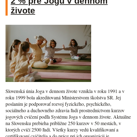
2 % pre Jogu v dennom
živote
Slovenská únia Joga v dennom živote vznikla v roku 1991 a v
roku 1999 bola akreditovaná Ministerstvom školstva SR. Jej
poslaním je podporovať rozvoj fyzického, psychického,
sociálneho a duchovného zdravia ľudí prostredníctvom kurzov
jogových cvičení podľa Systému Joga v dennom živote. Aktuálne
na Slovensku prebieha približne 250 kurzov v 50 mestách, v
ktorých cvičí 2500 ľudí. Všetky kurzy vedú kvalifikovaní a
certifikovaní cvičitelia a do práce pri ich organizácii je