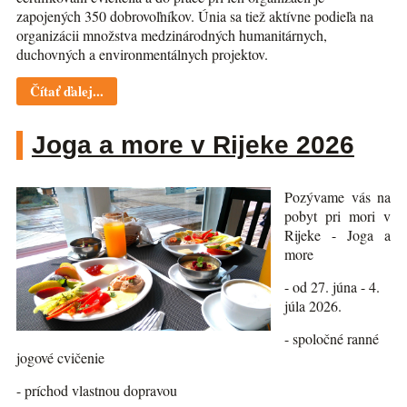
zapojených 350 dobrovoľníkov. Únia sa tiež aktívne podieľa na
organizácii množstva medzinárodných humanitárnych,
duchovných a environmentálnych projektov.
Čítať ďalej...
Joga a more v Rijeke 2026
Pozývame vás na
pobyt pri mori v
Rijeke - Joga a
more
- od 27. júna - 4.
júla 2026.
- spoločné ranné
jogové cvičenie
- príchod vlastnou dopravou