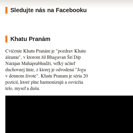
Sledujte nás na Facebooku
Khatu Pranám
Cvičenie Khatu Pranám je "pozdrav Khatu
ášramu", v ktorom žil Bhagavan Šrí Díp
Nárájan Maháprabhudží, veľký učiteľ
duchovnej línie, z ktorej je odvodená "Joga
v dennom živote". Khatu Pranam je séria 20
pozícií, ktoré plne harmonizujú a osviežia
telo, myseľ a dušu.