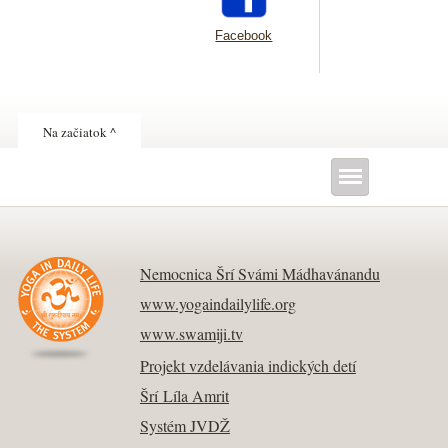
Facebook
Na začiatok ^
Nemocnica Šrí Svámi Mádhavánandu
www.yogaindailylife.org
www.swamiji.tv
Projekt vzdelávania indických detí
Šrí Líla Amrit
Systém JVDŽ