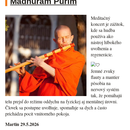
Madhuram Purim
Meditačný
koncert je zážitok,
kde sa hudba
používa ako
nástroj hlbokého
uvoľnenia a
regenerácie.
Jemné zvuky
flauty a mantier
pôsobia na
nervový systém
tak, že pomáhajú
telu prejsť do režimu oddychu na fyzickej aj mentálnej úrovni.
Človek sa postupne uvoľňuje, spomaľuje sa dych a často
prichádza pocit vnútorného pokoja.
Martin 29.5.2026