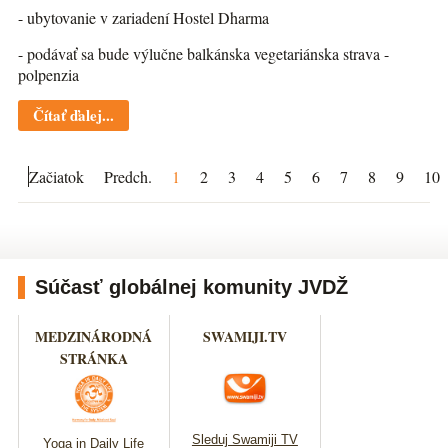
- ubytovanie v zariadení Hostel Dharma
- podávať sa bude výlučne balkánska vegetariánska strava -
polpenzia
Čítať ďalej...
Začiatok
Predch.
1
2
3
4
5
6
7
8
9
10
Súčasť globálnej komunity JVDŽ
MEDZINÁRODNÁ
SWAMIJI.TV
STRÁNKA
Sleduj Swamiji TV
Yoga in Daily Life