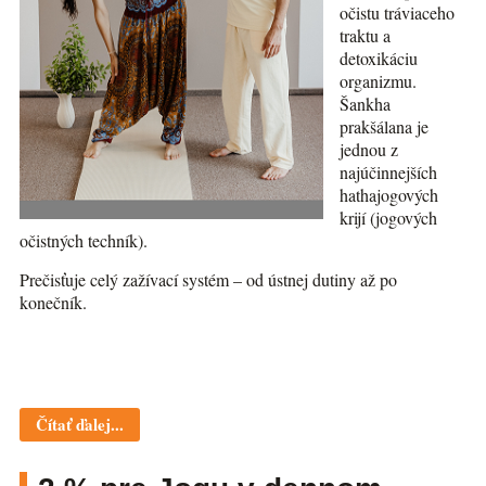
očistu tráviaceho
traktu a
detoxikáciu
organizmu.
Šankha
prakšálana je
jednou z
najúčinnejších
hathajogových
krijí (jogových
očistných techník).
Prečisťuje celý zažívací systém – od ústnej dutiny až po
konečník.
Čítať ďalej...