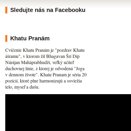
Sledujte nás na Facebooku
Khatu Pranám
Cvičenie Khatu Pranám je "pozdrav Khatu
ášramu", v ktorom žil Bhagavan Šrí Díp
Nárájan Maháprabhudží, veľký učiteľ
duchovnej línie, z ktorej je odvodená "Joga
v dennom živote". Khatu Pranam je séria 20
pozícií, ktoré plne harmonizujú a osviežia
telo, myseľ a dušu.