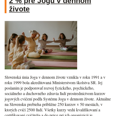
2 % pre Jogu v dennom
živote
Slovenská únia Joga v dennom živote vznikla v roku 1991 a v
roku 1999 bola akreditovaná Ministerstvom školstva SR. Jej
poslaním je podporovať rozvoj fyzického, psychického,
sociálneho a duchovného zdravia ľudí prostredníctvom kurzov
jogových cvičení podľa Systému Joga v dennom živote. Aktuálne
na Slovensku prebieha približne 250 kurzov v 50 mestách, v
ktorých cvičí 2500 ľudí. Všetky kurzy vedú kvalifikovaní a
certifikovaní cvičitelia a do práce pri ich organizácii je