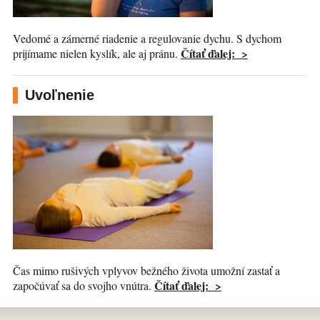
Vedomé a zámerné riadenie a regulovanie dychu. S dychom
Čítať ďalej: >
prijímame nielen kyslík, ale aj pránu.
Uvoľnenie
Čas mimo rušivých vplyvov bežného života umožní zastať a
Čítať ďalej: >
započúvať sa do svojho vnútra.