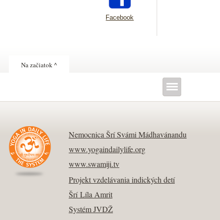
Facebook
Na začiatok ^
Nemocnica Šrí Svámi Mádhavánandu
www.yogaindailylife.org
www.swamiji.tv
Projekt vzdelávania indických detí
Šrí Líla Amrit
Systém JVDŽ