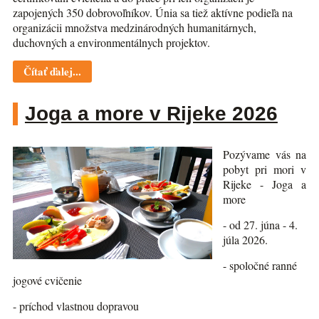
zapojených 350 dobrovoľníkov. Únia sa tiež aktívne podieľa na
organizácii množstva medzinárodných humanitárnych,
duchovných a environmentálnych projektov.
Čítať ďalej...
Joga a more v Rijeke 2026
Pozývame vás na
pobyt pri mori v
Rijeke - Joga a
more
- od 27. júna - 4.
júla 2026.
- spoločné ranné
jogové cvičenie
- príchod vlastnou dopravou