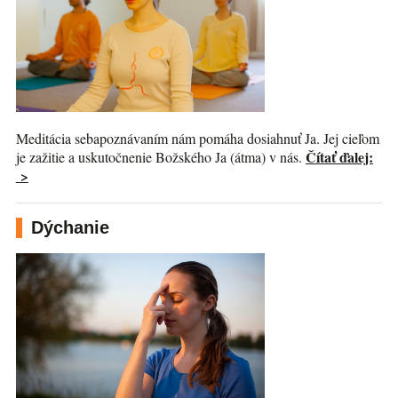
Meditácia sebapoznávaním nám pomáha dosiahnuť Ja. Jej cieľom
Čítať ďalej:
je zažitie a uskutočnenie Božského Ja (átma) v nás.
>
Dýchanie