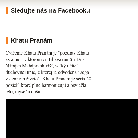
Sledujte nás na Facebooku
Khatu Pranám
Cvičenie Khatu Pranám je "pozdrav Khatu
ášramu", v ktorom žil Bhagavan Šrí Díp
Nárájan Maháprabhudží, veľký učiteľ
duchovnej línie, z ktorej je odvodená "Joga
v dennom živote". Khatu Pranam je séria 20
pozícií, ktoré plne harmonizujú a osviežia
telo, myseľ a dušu.