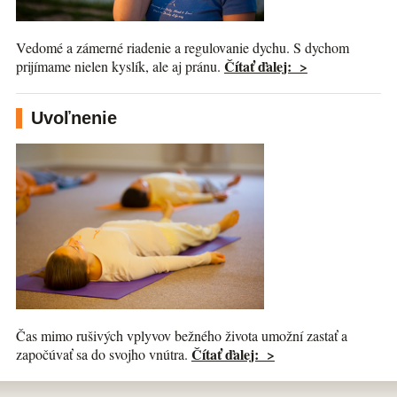
Vedomé a zámerné riadenie a regulovanie dychu. S dychom
Čítať ďalej: >
prijímame nielen kyslík, ale aj pránu.
Uvoľnenie
Čas mimo rušivých vplyvov bežného života umožní zastať a
Čítať ďalej: >
započúvať sa do svojho vnútra.