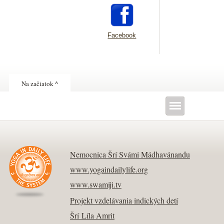
Facebook
Na začiatok ^
Nemocnica Šrí Svámi Mádhavánandu
www.yogaindailylife.org
www.swamiji.tv
Projekt vzdelávania indických detí
Šrí Líla Amrit