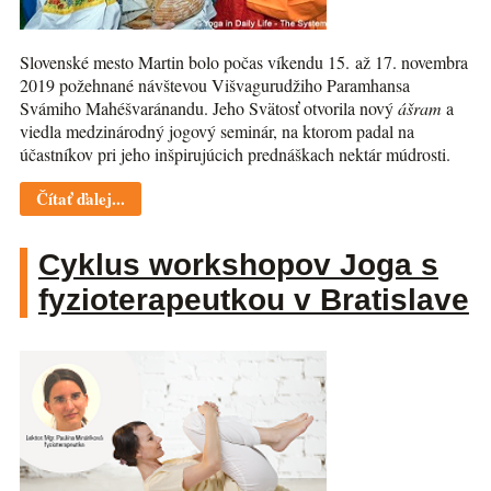
Slovenské mesto Martin bolo počas víkendu 15. až 17. novembra
2019 požehnané návštevou Višvagurudžiho Paramhansa
Svámiho Mahéšvaránandu. Jeho Svätosť otvorila nový
ášram
a
viedla medzinárodný jogový seminár, na ktorom padal na
účastníkov pri jeho inšpirujúcich prednáškach nektár múdrosti.
Čítať ďalej...
Cyklus workshopov Joga s
fyzioterapeutkou v Bratislave