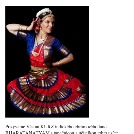
Pozývame Vás na KURZ indického chrámového tanca
BHARATANATYAM s tanečnicou a učiteľkou tohto tisíce