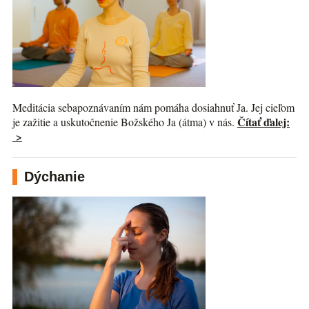
Meditácia sebapoznávaním nám pomáha dosiahnuť Ja. Jej cieľom
Čítať ďalej:
je zažitie a uskutočnenie Božského Ja (átma) v nás.
>
Dýchanie