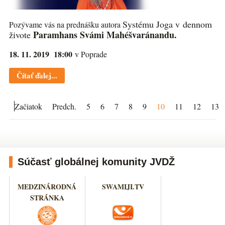
Systému Joga v dennom
Pozývame vás na prednášku autora
Paramhans Svámi Mahéšvaránandu.
živote
18. 11. 2019 18:00
v Poprade
Čítať ďalej...
Začiatok
Predch.
5
6
7
8
9
10
11
12
13
Súčasť globálnej komunity JVDŽ
MEDZINÁRODNÁ
SWAMIJI.TV
STRÁNKA