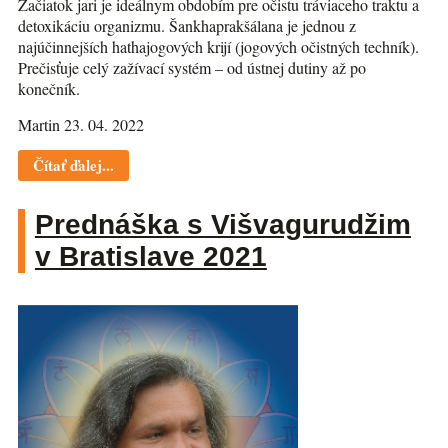
Začiatok jari je ideálnym obdobím pre očistu tráviaceho traktu a
detoxikáciu organizmu. Šankhaprakšálana je jednou z
najúčinnejších hathajogových krijí (jogových očistných techník).
Prečisťuje celý zažívací systém – od ústnej dutiny až po
konečník.
Martin 23. 04. 2022
Čítať ďalej...
Prednáška s Višvagurudžim
v Bratislave 2021