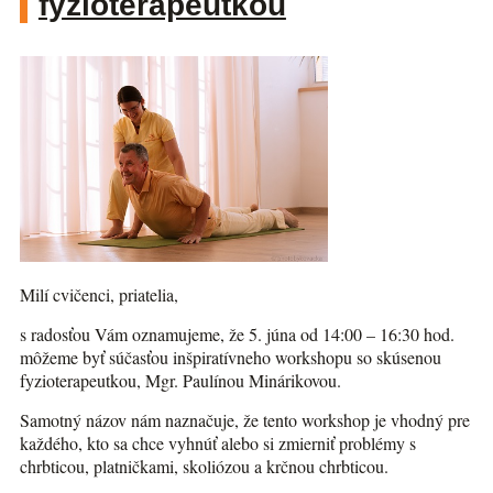
fyzioterapeutkou
Milí cvičenci, priatelia,
s radosťou Vám oznamujeme, že 5. júna od 14:00 – 16:30 hod.
môžeme byť súčasťou inšpiratívneho workshopu so skúsenou
fyzioterapeutkou, Mgr. Paulínou Minárikovou.
Samotný názov nám naznačuje, že tento workshop je vhodný pre
každého, kto sa chce vyhnúť alebo si zmierniť problémy s
chrbticou, platničkami, skoliózou a krčnou chrbticou.