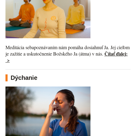
Meditácia sebapoznávaním nám pomáha dosiahnuť Ja. Jej cieľom
Čítať ďalej:
je zažitie a uskutočnenie Božského Ja (átma) v nás.
>
Dýchanie