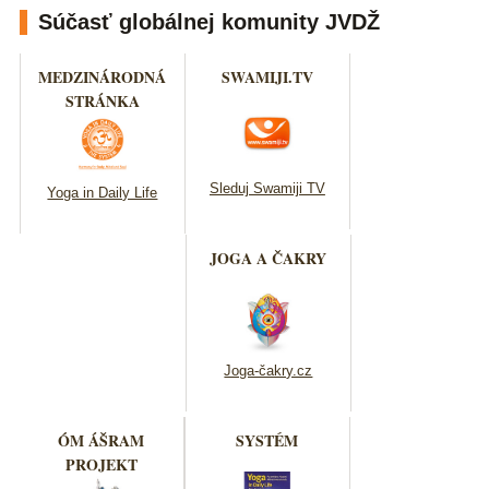
Súčasť globálnej komunity JVDŽ
MEDZINÁRODNÁ
SWAMIJI.TV
STRÁNKA
Sleduj Swamiji TV
Yoga in Daily Life
JOGA A ČAKRY
Joga-čakry.cz
ÓM ÁŠRAM
SYSTÉM
PROJEKT