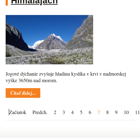
Himalájach
Jogové dýchanie zvyšuje hladinu kyslíka v krvi v nadmorskej
výške 3650m nad morom.
Čítať ďalej...
Začiatok
Predch.
2
3
4
5
6
7
8
9
10
11