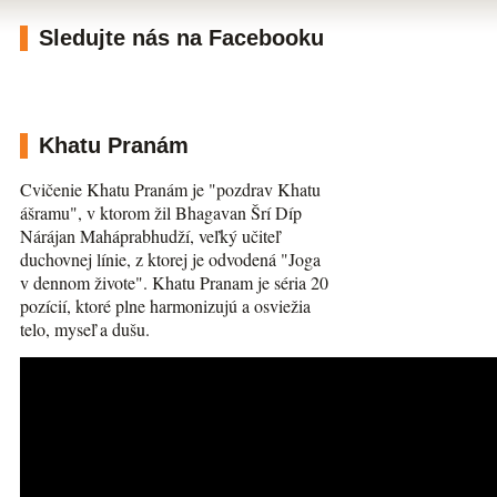
Sledujte nás na Facebooku
Khatu Pranám
Cvičenie Khatu Pranám je "pozdrav Khatu
ášramu", v ktorom žil Bhagavan Šrí Díp
Nárájan Maháprabhudží, veľký učiteľ
duchovnej línie, z ktorej je odvodená "Joga
v dennom živote". Khatu Pranam je séria 20
pozícií, ktoré plne harmonizujú a osviežia
telo, myseľ a dušu.