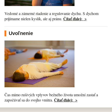
Vedomé a zámerné riadenie a regulovanie dychu. S dychom
Čítať ďalej: >
prijímame nielen kyslík, ale aj pránu.
Uvoľnenie
Čas mimo rušivých vplyvov bežného života umožní zastať a
Čítať ďalej: >
započúvať sa do svojho vnútra.