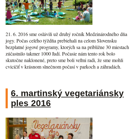
21. 6. 2016 sme oslávili už druhý ročník Medzinárodného dňa
jogy. Počas celého týždňa prebiehali na celom Slovensku
bezplatné jogové programy, ktorých sa na približne 30 miestach
zúčastnilo takmer 1000 ľudí. Počasie nám tento rok bolo
skutočne naklonené, preto sme boli veľmi radi, že sme mohli
cvicičiť v krásnom slnečnom počasí v parkoch a záhradách.
6. martinský vegetariánsky
ples 2016