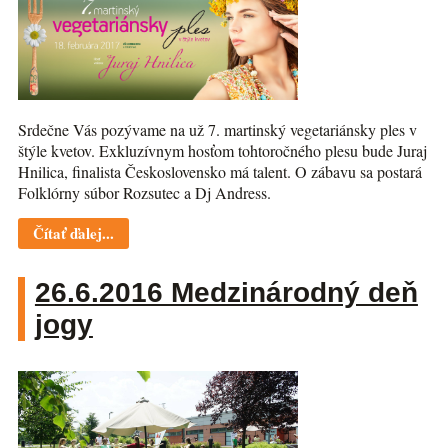
Srdečne Vás pozývame na už 7. martinský vegetariánsky ples v
štýle kvetov. Exkluzívnym hosťom tohtoročného plesu bude Juraj
Hnilica, finalista Československo má talent. O zábavu sa postará
Folklórny súbor Rozsutec a Dj Andress.
Čítať ďalej...
26.6.2016 Medzinárodný deň
jogy