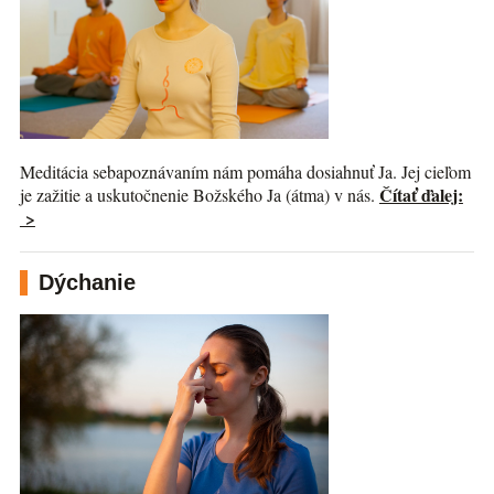
Meditácia sebapoznávaním nám pomáha dosiahnuť Ja. Jej cieľom
Čítať ďalej:
je zažitie a uskutočnenie Božského Ja (átma) v nás.
>
Dýchanie