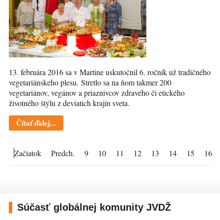
13. februára 2016 sa v Martine uskutočnil 6. ročník už tradičného
vegetariánskeho plesu. Stretlo sa na ňom takmer 200
vegetariánov, vegánov a priaznivcov zdravého či etického
životného štýlu z deviatich krajín sveta.
Čítať ďalej...
Začiatok
Predch.
9
10
11
12
13
14
15
16
Súčasť globálnej komunity JVDŽ