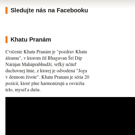
Sledujte nás na Facebooku
Khatu Pranám
Cvičenie Khatu Pranám je "pozdrav Khatu
ášramu", v ktorom žil Bhagavan Šrí Díp
Nárájan Maháprabhudží, veľký učiteľ
duchovnej línie, z ktorej je odvodená "Joga
v dennom živote". Khatu Pranam je séria 20
pozícií, ktoré plne harmonizujú a osviežia
telo, myseľ a dušu.