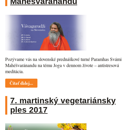
Mahéšvaránandu
Pozývame vás na slovenské prednáškové turné Paramhas Svámi
Mahéšvaránandu na tému Joga v dennom živote – antistresová
meditácia.
Čítať ďalej...
7. martinský vegetariánsky
ples 2017