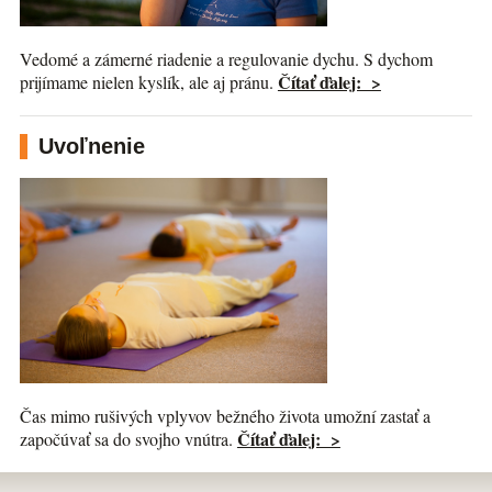
Vedomé a zámerné riadenie a regulovanie dychu. S dychom
Čítať ďalej: >
prijímame nielen kyslík, ale aj pránu.
Uvoľnenie
Čas mimo rušivých vplyvov bežného života umožní zastať a
Čítať ďalej: >
započúvať sa do svojho vnútra.