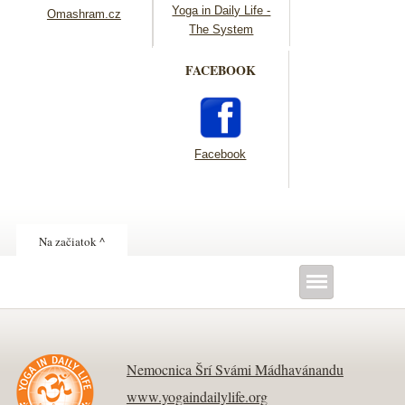
Yoga in Daily Life -
Omashram.cz
The System
FACEBOOK
Facebook
Na začiatok ^
Nemocnica Šrí Svámi Mádhavánandu
www.yogaindailylife.org