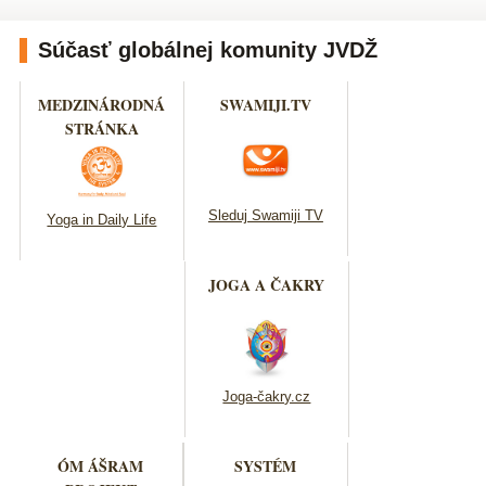
Súčasť globálnej komunity JVDŽ
MEDZINÁRODNÁ
SWAMIJI.TV
STRÁNKA
Sleduj Swamiji TV
Yoga in Daily Life
JOGA A ČAKRY
Joga-čakry.cz
ÓM ÁŠRAM
SYSTÉM