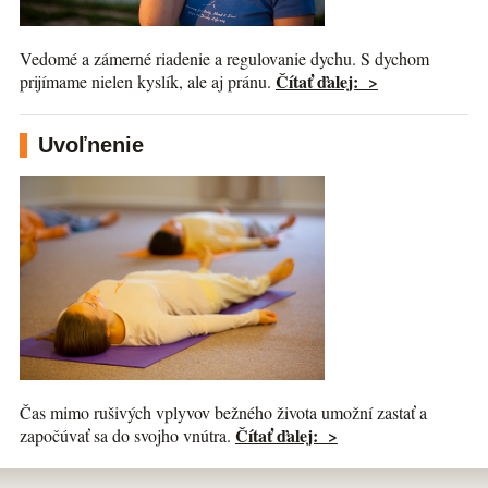
Vedomé a zámerné riadenie a regulovanie dychu. S dychom
Čítať ďalej: >
prijímame nielen kyslík, ale aj pránu.
Uvoľnenie
Čas mimo rušivých vplyvov bežného života umožní zastať a
Čítať ďalej: >
započúvať sa do svojho vnútra.