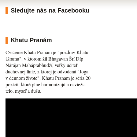
Sledujte nás na Facebooku
Khatu Pranám
Cvičenie Khatu Pranám je "pozdrav Khatu
ášramu", v ktorom žil Bhagavan Šrí Díp
Nárájan Maháprabhudží, veľký učiteľ
duchovnej línie, z ktorej je odvodená "Joga
v dennom živote". Khatu Pranam je séria 20
pozícií, ktoré plne harmonizujú a osviežia
telo, myseľ a dušu.