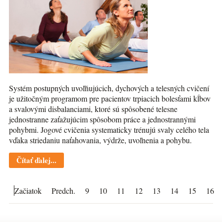
Systém postupných uvoľňujúcich, dychových a telesných cvičení
je užitočným programom pre pacientov trpiacich bolesťami kĺbov
a svalovými disbalanciami, ktoré sú spôsobené telesne
jednostranne zaťažujúcim spôsobom práce a jednostrannými
pohybmi. Jogové cvičenia systematicky trénujú svaly celého tela
vďaka striedaniu naťahovania, výdrže, uvoľnenia a pohybu.
Čítať ďalej...
Začiatok
Predch.
9
10
11
12
13
14
15
16