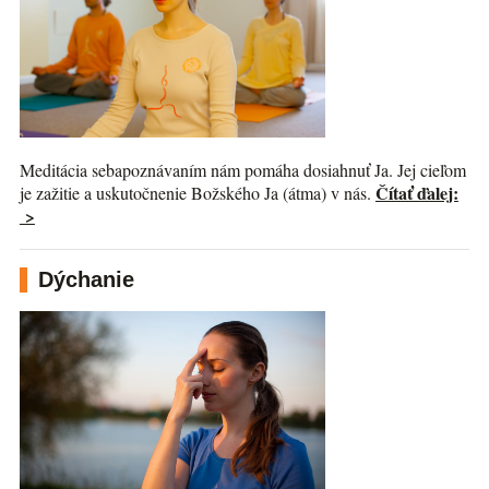
Meditácia sebapoznávaním nám pomáha dosiahnuť Ja. Jej cieľom
Čítať ďalej:
je zažitie a uskutočnenie Božského Ja (átma) v nás.
>
Dýchanie