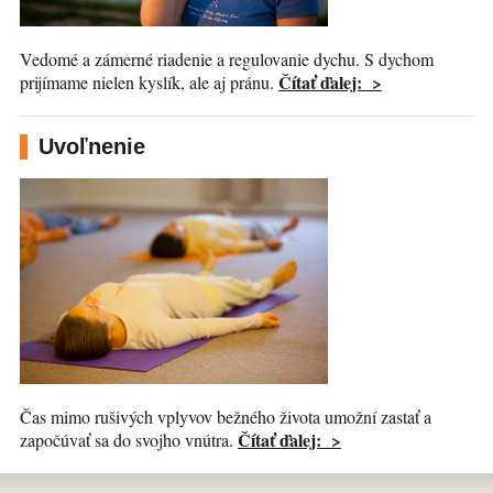
Vedomé a zámerné riadenie a regulovanie dychu. S dychom
Čítať ďalej: >
prijímame nielen kyslík, ale aj pránu.
Uvoľnenie
Čas mimo rušivých vplyvov bežného života umožní zastať a
Čítať ďalej: >
započúvať sa do svojho vnútra.