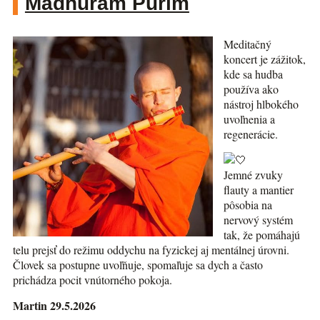
Madhuram Purim
Meditačný
koncert je zážitok,
kde sa hudba
používa ako
nástroj hlbokého
uvoľnenia a
regenerácie.
Jemné zvuky
flauty a mantier
pôsobia na
nervový systém
tak, že pomáhajú
telu prejsť do režimu oddychu na fyzickej aj mentálnej úrovni.
Človek sa postupne uvoľňuje, spomaľuje sa dych a často
prichádza pocit vnútorného pokoja.
Martin 29.5.2026