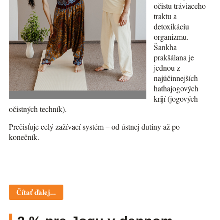
očistu tráviaceho
traktu a
detoxikáciu
organizmu.
Šankha
prakšálana je
jednou z
najúčinnejších
hathajogových
krijí (jogových
očistných techník).
Prečisťuje celý zažívací systém – od ústnej dutiny až po
konečník.
Čítať ďalej...