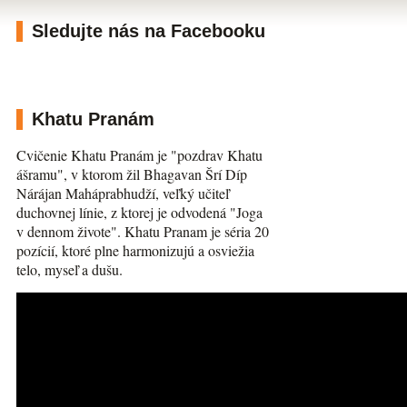
Sledujte nás na Facebooku
Khatu Pranám
Cvičenie Khatu Pranám je "pozdrav Khatu
ášramu", v ktorom žil Bhagavan Šrí Díp
Nárájan Maháprabhudží, veľký učiteľ
duchovnej línie, z ktorej je odvodená "Joga
v dennom živote". Khatu Pranam je séria 20
pozícií, ktoré plne harmonizujú a osviežia
telo, myseľ a dušu.