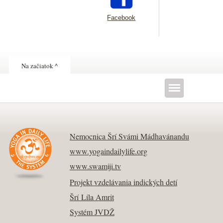
Facebook
Na začiatok ^
Nemocnica Šrí Svámi Mádhavánandu
www.yogaindailylife.org
www.swamiji.tv
Projekt vzdelávania indických detí
Šrí Líla Amrit
Systém JVDŽ