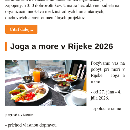
zapojených 350 dobrovoľníkov. Únia sa tiež aktívne podieľa na
organizácii množstva medzinárodných humanitárnych,
duchovných a environmentálnych projektov.
Čítať ďalej...
Joga a more v Rijeke 2026
Pozývame vás na
pobyt pri mori v
Rijeke - Joga a
more
- od 27. júna - 4.
júla 2026.
- spoločné ranné
jogové cvičenie
- príchod vlastnou dopravou