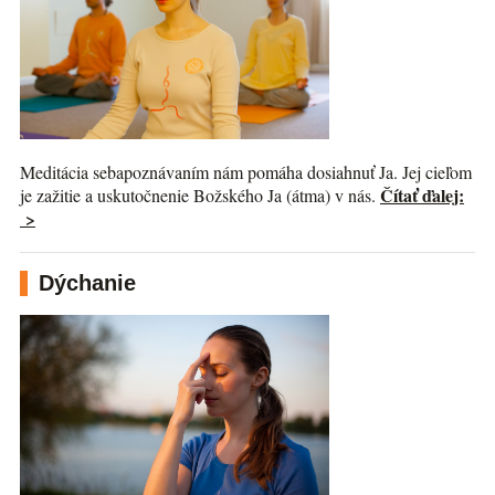
Meditácia sebapoznávaním nám pomáha dosiahnuť Ja. Jej cieľom
Čítať ďalej:
je zažitie a uskutočnenie Božského Ja (átma) v nás.
>
Dýchanie