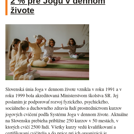
2 % pre Jogu v dennom
živote
Slovenská únia Joga v dennom živote vznikla v roku 1991 a v
roku 1999 bola akreditovaná Ministerstvom školstva SR. Jej
poslaním je podporovať rozvoj fyzického, psychického,
sociálneho a duchovného zdravia ľudí prostredníctvom kurzov
jogových cvičení podľa Systému Joga v dennom živote. Aktuálne
na Slovensku prebieha približne 250 kurzov v 50 mestách, v
ktorých cvičí 2500 ľudí. Všetky kurzy vedú kvalifikovaní a
certifikovaní cvičitelia a do práce pri ich organizácii je