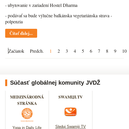
- ubytovanie v zariadení Hostel Dharma
- podávať sa bude výlučne balkánska vegetariánska strava -
polpenzia
Čítať ďalej...
Začiatok
Predch.
1
2
3
4
5
6
7
8
9
10
Súčasť globálnej komunity JVDŽ
MEDZINÁRODNÁ
SWAMIJI.TV
STRÁNKA
Sleduj Swamiji TV
Yoga in Daily Life