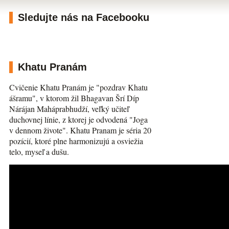
Sledujte nás na Facebooku
Khatu Pranám
Cvičenie Khatu Pranám je "pozdrav Khatu
ášramu", v ktorom žil Bhagavan Šrí Díp
Nárájan Maháprabhudží, veľký učiteľ
duchovnej línie, z ktorej je odvodená "Joga
v dennom živote". Khatu Pranam je séria 20
pozícií, ktoré plne harmonizujú a osviežia
telo, myseľ a dušu.