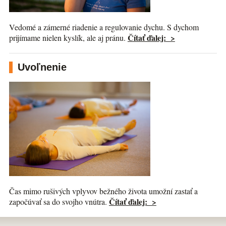
Vedomé a zámerné riadenie a regulovanie dychu. S dychom
Čítať ďalej: >
prijímame nielen kyslík, ale aj pránu.
Uvoľnenie
Čas mimo rušivých vplyvov bežného života umožní zastať a
Čítať ďalej: >
započúvať sa do svojho vnútra.