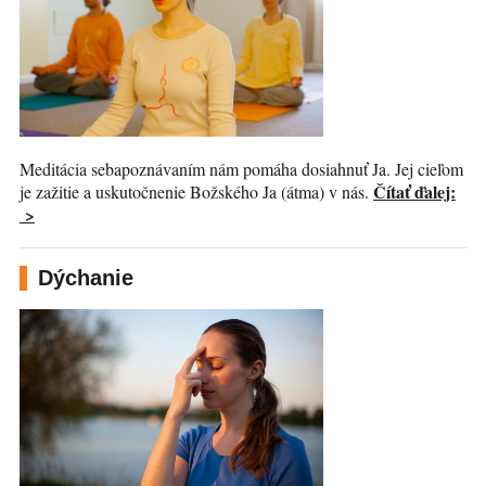
Meditácia sebapoznávaním nám pomáha dosiahnuť Ja. Jej cieľom
Čítať ďalej:
je zažitie a uskutočnenie Božského Ja (átma) v nás.
>
Dýchanie