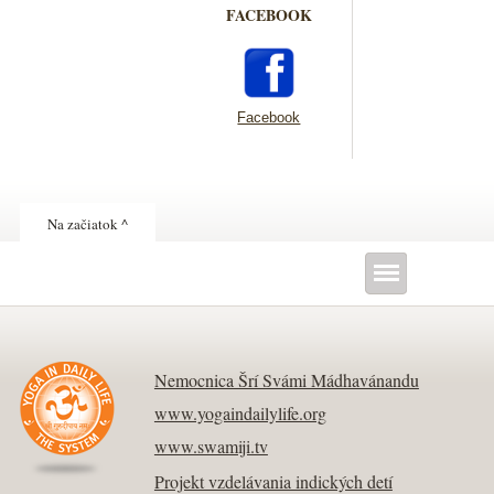
FACEBOOK
Facebook
Na začiatok ^
Nemocnica Šrí Svámi Mádhavánandu
www.yogaindailylife.org
www.swamiji.tv
Projekt vzdelávania indických detí