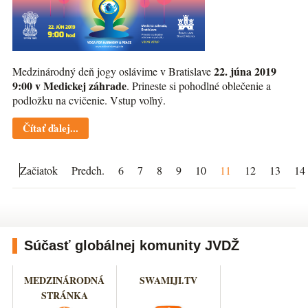
22. júna 2019
Medzinárodný deň jogy oslávime v Bratislave
9:00 v Medickej záhrade
. Prineste si pohodlné oblečenie a
podložku na cvičenie. Vstup voľný.
Čítať ďalej...
Začiatok
Predch.
6
7
8
9
10
11
12
13
14
Súčasť globálnej komunity JVDŽ
MEDZINÁRODNÁ
SWAMIJI.TV
STRÁNKA