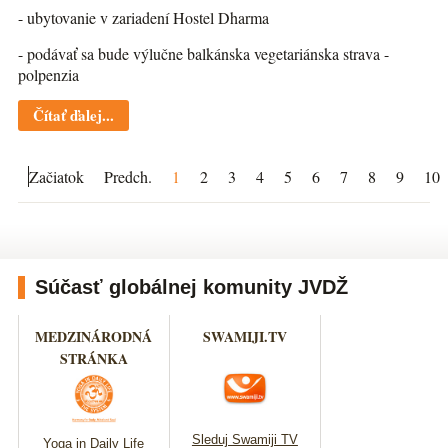
- ubytovanie v zariadení Hostel Dharma
- podávať sa bude výlučne balkánska vegetariánska strava -
polpenzia
Čítať ďalej...
Začiatok
Predch.
1
2
3
4
5
6
7
8
9
10
Súčasť globálnej komunity JVDŽ
MEDZINÁRODNÁ
SWAMIJI.TV
STRÁNKA
Sleduj Swamiji TV
Yoga in Daily Life