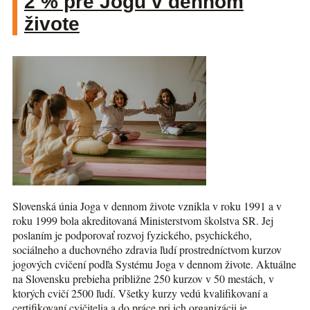
2 % pre Jogu v dennom
živote
Slovenská únia Joga v dennom živote vznikla v roku 1991 a v
roku 1999 bola akreditovaná Ministerstvom školstva SR. Jej
poslaním je podporovať rozvoj fyzického, psychického,
sociálneho a duchovného zdravia ľudí prostredníctvom kurzov
jogových cvičení podľa Systému Joga v dennom živote. Aktuálne
na Slovensku prebieha približne 250 kurzov v 50 mestách, v
ktorých cvičí 2500 ľudí. Všetky kurzy vedú kvalifikovaní a
certifikovaní cvičitelia a do práce pri ich organizácii je