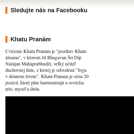
Sledujte nás na Facebooku
Khatu Pranám
Cvičenie Khatu Pranám je "pozdrav Khatu
ášramu", v ktorom žil Bhagavan Šrí Díp
Nárájan Maháprabhudží, veľký učiteľ
duchovnej línie, z ktorej je odvodená "Joga
v dennom živote". Khatu Pranam je séria 20
pozícií, ktoré plne harmonizujú a osviežia
telo, myseľ a dušu.