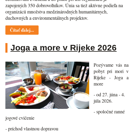
zapojených 350 dobrovoľníkov. Únia sa tiež aktívne podieľa na
organizácii množstva medzinárodných humanitárnych,
duchovných a environmentálnych projektov.
Čítať ďalej...
Joga a more v Rijeke 2026
Pozývame vás na
pobyt pri mori v
Rijeke - Joga a
more
- od 27. júna - 4.
júla 2026.
- spoločné ranné
jogové cvičenie
- príchod vlastnou dopravou