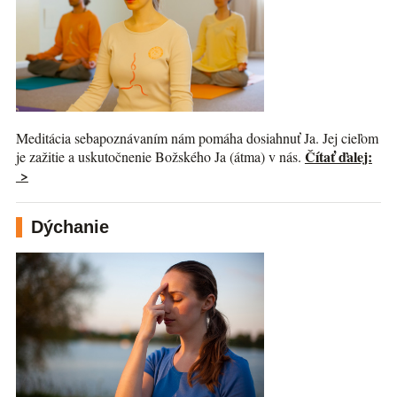
Meditácia sebapoznávaním nám pomáha dosiahnuť Ja. Jej cieľom
Čítať ďalej:
je zažitie a uskutočnenie Božského Ja (átma) v nás.
>
Dýchanie