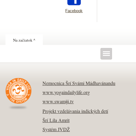
Facebook
Na začiatok ^
Nemocnica Šrí Svámi Mádhavánandu
www.yogaindailylife.org
www.swamiji.tv
Projekt vzdelávania indických detí
Šrí Líla Amrit
Systém JVDŽ