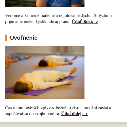
Vedomé a zámerné riadenie a regulovanie dychu. S dychom
Čítať ďalej: >
prijímame nielen kyslík, ale aj pránu.
Uvoľnenie
Čas mimo rušivých vplyvov bežného života umožní zastať a
Čítať ďalej: >
započúvať sa do svojho vnútra.