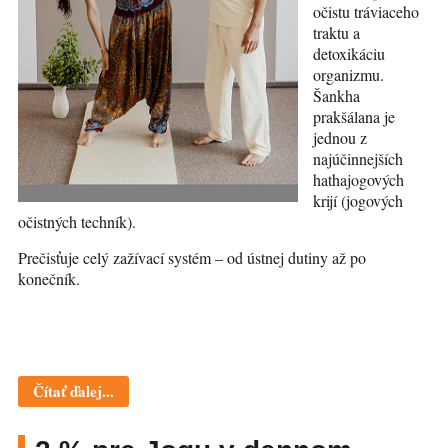
očistu tráviaceho
traktu a
detoxikáciu
organizmu.
Šankha
prakšálana je
jednou z
najúčinnejších
hathajogových
krijí (jogových
očistných techník).
Prečisťuje celý zažívací systém – od ústnej dutiny až po
konečník.
Čítať ďalej...