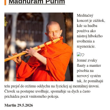
Madhuram Purim
Meditačný
koncert je zážitok,
kde sa hudba
používa ako
nástroj hlbokého
uvoľnenia a
regenerácie.
Jemné zvuky
flauty a mantier
pôsobia na
nervový systém
tak, že pomáhajú
telu prejsť do režimu oddychu na fyzickej aj mentálnej úrovni.
Človek sa postupne uvoľňuje, spomaľuje sa dych a často
prichádza pocit vnútorného pokoja.
Martin 29.5.2026