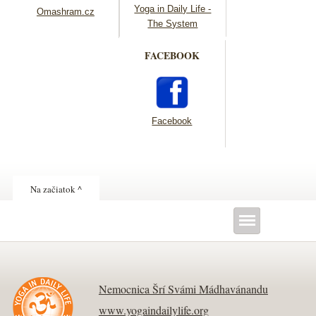
Yoga in Daily Life -
Omashram.cz
The System
FACEBOOK
Facebook
Na začiatok ^
Nemocnica Šrí Svámi Mádhavánandu
www.yogaindailylife.org