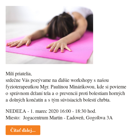
Milí priatelia,
srdečne Vás pozývame na ďalšie workshopy s našou
fyzioterapeutkou Mgr. Paulínou Minárikovou, kde si povieme
o správnom držaní tela a o prevencii proti bolestiam horných
a dolných končatín a s tým súvisiacich bolestí chrbta.
NEDEĽA - 1. marec 2020 16:00 - 18:30 hod.
Miesto: Jogacentrum Martin - Ľadoveň, Gogoľova 3A
Čítať ďalej...