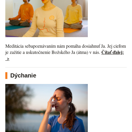
Meditácia sebapoznávaním nám pomáha dosiahnuť Ja. Jej cieľom
Čítať ďalej:
je zažitie a uskutočnenie Božského Ja (átma) v nás.
>
Dýchanie