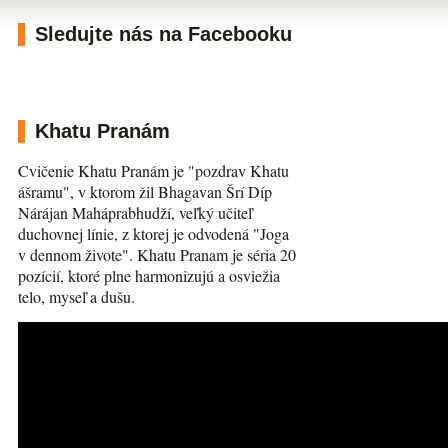
Sledujte nás na Facebooku
Khatu Pranám
Cvičenie Khatu Pranám je "pozdrav Khatu
ášramu", v ktorom žil Bhagavan Šrí Díp
Nárájan Maháprabhudží, veľký učiteľ
duchovnej línie, z ktorej je odvodená "Joga
v dennom živote". Khatu Pranam je séria 20
pozícií, ktoré plne harmonizujú a osviežia
telo, myseľ a dušu.