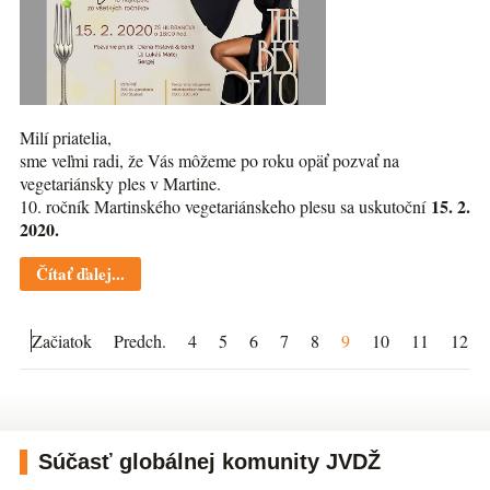
Milí priatelia,
sme veľmi radi, že Vás môžeme po roku opäť pozvať na
vegetariánsky ples v Martine.
15. 2.
10. ročník Martinského vegetariánskeho plesu sa uskutoční
2020.
Čítať ďalej...
Začiatok
Predch.
4
5
6
7
8
9
10
11
12
Súčasť globálnej komunity JVDŽ