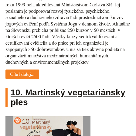
roku 1999 bola akreditovaná Ministerstvom školstva SR. Jej
poslaním je podporovať rozvoj fyzického, psychického,
sociálneho a duchovného zdravia ľudí prostredníctvom kurzov
jogových cvičení podľa Systému Joga v dennom živote. Aktuálne
na Slovensku prebieha približne 250 kurzov v 50 mestách, v
ktorých cvičí 2500 ľudí. Všetky kurzy vedú kvalifikovaní a
certifikovaní cvičitelia a do práce pri ich organizácii je
zapojených 350 dobrovoľníkov. Únia sa tiež aktívne podieľa na
organizácii množstva medzinárodných humanitárnych,
duchovných a environmentálnych projektov.
Čítať ďalej...
10. Martinský vegetariánsky
ples