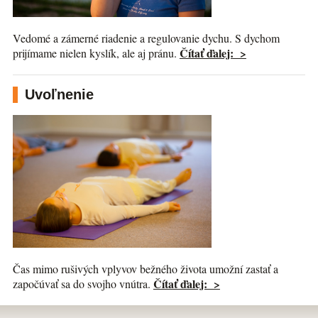
Vedomé a zámerné riadenie a regulovanie dychu. S dychom
Čítať ďalej: >
prijímame nielen kyslík, ale aj pránu.
Uvoľnenie
Čas mimo rušivých vplyvov bežného života umožní zastať a
Čítať ďalej: >
započúvať sa do svojho vnútra.