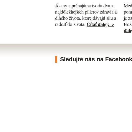
Med
Ásany a pránajáma tvoria dva z
pomá
najdôležitejších pilierov zdravia a
je z
dlhého života, ktoré dávajú silu a
Čítať ďalej: >
Božs
radosť do života.
ďale
Sledujte nás na Faceboo