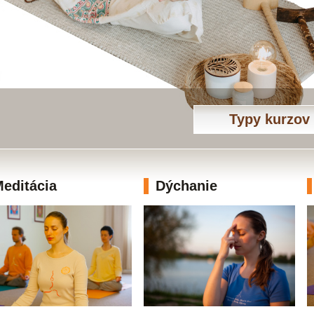
Typy kurzov
editácia
Dýchanie