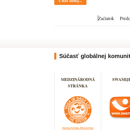
Čítať ďalej...
Začiatok
Predc
Súčasť globálnej komuni
MEDZINÁRODNÁ
SWAMIJI
STRÁNKA