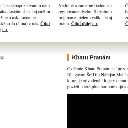
itácia sebapoznávaním nám
Č
Vedomé a zámerné riadenie a
ha dosiahnuť Ja. Jej cieľom
b
regulovanie dychu. S dychom
ažitie a uskutočnenie
z
prijímame nielen kyslík, ale aj
Čítať
Č
Čítať ďalej: >
kého Ja (átma) v nás.
pránu.
j: >
ku
Khatu Pranám
Cvičenie Khatu Pranám je "pozdr
Bhagavan Šrí Díp Nárájan Mahápra
ktorej je odvodená "Joga v denno
pozícií, ktoré plne harmonizujú a 