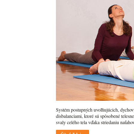
Systém postupných uvoľňujúcich, dychový
disbalanciami, ktoré sú spôsobené teles
svaly celého tela vďaka striedaniu naťaho