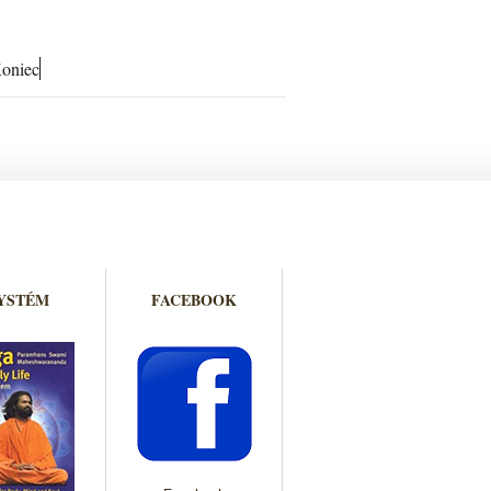
oniec
YSTÉM
FACEBOOK