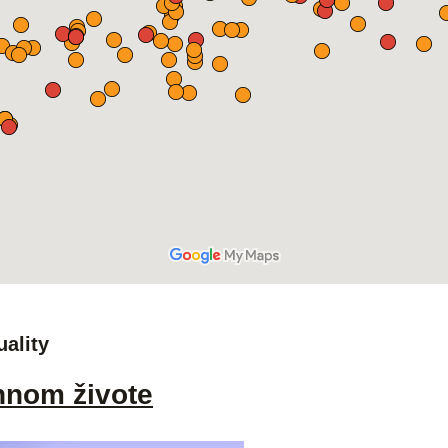
uality
nnom živote