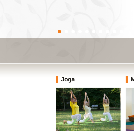
Joga
M