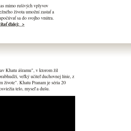
as mimo rušivých vplyvov
ežného života umožní zastať a
apočúvať sa do svojho vnútra.
ítať ďalej: >
av Khatu ášramu", v ktorom žil
bhudží, veľký učiteľ duchovnej línie, z
m živote". Khatu Pranam je séria 20
osviežia telo, myseľ a dušu.