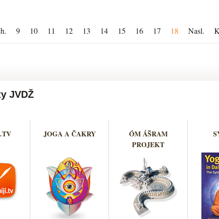
h.
9
10
11
12
13
14
15
16
17
18
Nasl.
K
ty JVDŽ
.TV
JOGA A ČAKRY
ÓM ÁŠRAM
S
PROJEKT