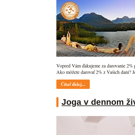
Vopred Vám ďakujeme za darovanie 2% pr
Ako môžete darovať 2% z Vašich daní? Je
Čítať ďalej...
Joga v dennom živ