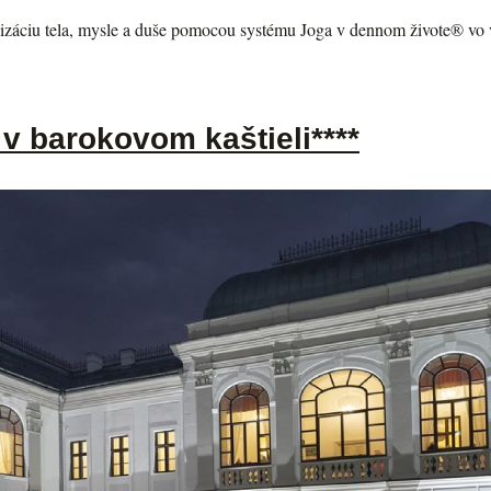
záciu tela, mysle a duše pomocou systému Joga v dennom živote® vo v
 v barokovom kaštieli****