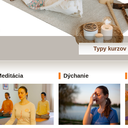
Typy kurzov
editácia
Dýchanie