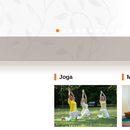
Joga
M