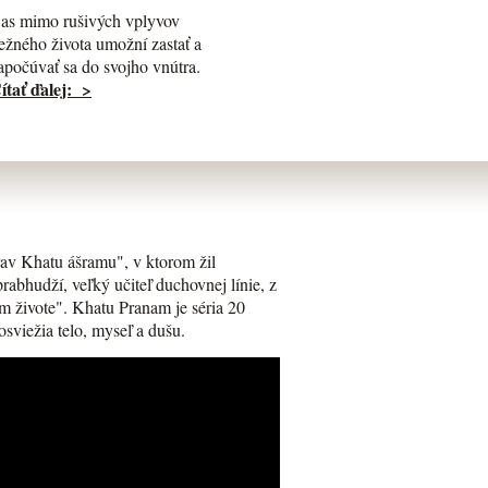
as mimo rušivých vplyvov
ežného života umožní zastať a
apočúvať sa do svojho vnútra.
ítať ďalej: >
av Khatu ášramu", v ktorom žil
bhudží, veľký učiteľ duchovnej línie, z
m živote". Khatu Pranam je séria 20
osviežia telo, myseľ a dušu.