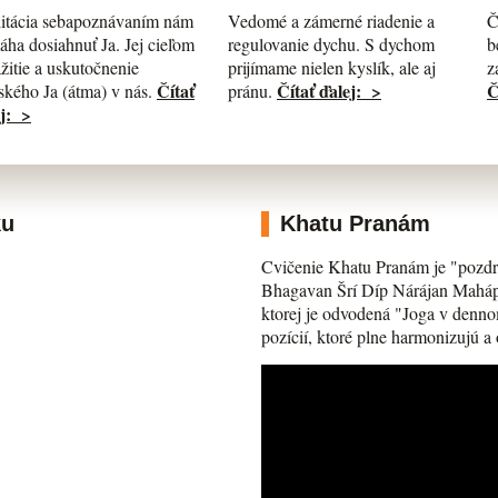
itácia sebapoznávaním nám
Č
Vedomé a zámerné riadenie a
ha dosiahnuť Ja. Jej cieľom
b
regulovanie dychu. S dychom
ažitie a uskutočnenie
z
prijímame nielen kyslík, ale aj
Čítať
Č
Čítať ďalej: >
kého Ja (átma) v nás.
pránu.
j: >
ku
Khatu Pranám
Cvičenie Khatu Pranám je "pozdr
Bhagavan Šrí Díp Nárájan Mahápra
ktorej je odvodená "Joga v denno
pozícií, ktoré plne harmonizujú a 