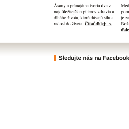
Med
Ásany a pránajáma tvoria dva z
pomá
najdôležitejších pilierov zdravia a
je z
dlhého života, ktoré dávajú silu a
Čítať ďalej: >
Božs
radosť do života.
ďale
Sledujte nás na Faceboo