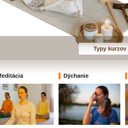
Typy kurzov
editácia
Dýchanie