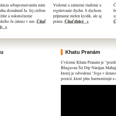
itácia sebapoznávaním nám
Č
Vedomé a zámerné riadenie a
ha dosiahnuť Ja. Jej cieľom
b
regulovanie dychu. S dychom
ažitie a uskutočnenie
z
prijímame nielen kyslík, ale aj
Čítať
Č
Čítať ďalej: >
kého Ja (átma) v nás.
pránu.
j: >
ku
Khatu Pranám
Cvičenie Khatu Pranám je "pozdr
Bhagavan Šrí Díp Nárájan Mahápra
ktorej je odvodená "Joga v denno
pozícií, ktoré plne harmonizujú a 