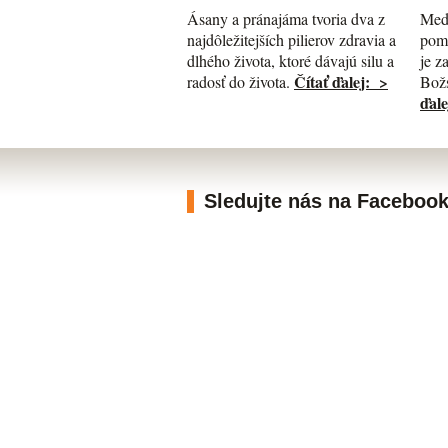
Med
Ásany a pránajáma tvoria dva z
pomá
najdôležitejších pilierov zdravia a
je z
dlhého života, ktoré dávajú silu a
Čítať ďalej: >
Božs
radosť do života.
ďale
Sledujte nás na Faceboo