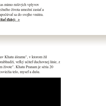
as mimo rušivých vplyvov
ežného života umožní zastať a
apočúvať sa do svojho vnútra.
ítať ďalej: >
av Khatu ášramu", v ktorom žil
bhudží, veľký učiteľ duchovnej línie, z
m živote". Khatu Pranam je séria 20
osviežia telo, myseľ a dušu.