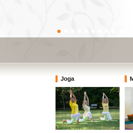
Joga
M