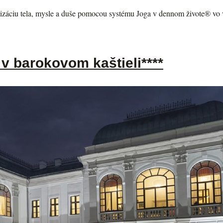
záciu tela, mysle a duše pomocou systému Joga v dennom živote® vo v
 v barokovom kaštieli****