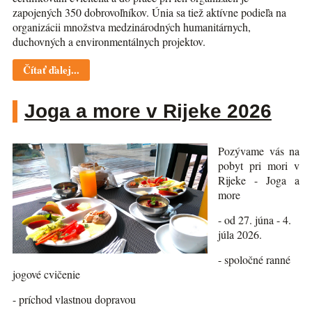
zapojených 350 dobrovoľníkov. Únia sa tiež aktívne podieľa na
organizácii množstva medzinárodných humanitárnych,
duchovných a environmentálnych projektov.
Čítať ďalej...
Joga a more v Rijeke 2026
Pozývame vás na
pobyt pri mori v
Rijeke - Joga a
more
- od 27. júna - 4.
júla 2026.
- spoločné ranné
jogové cvičenie
- príchod vlastnou dopravou