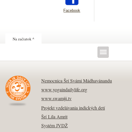
Facebook
Na začiatok ^
Nemocnica Šrí Svámi Mádhavánandu
www.yogaindailylife.org
www.swamiji.tv
Projekt vzdelávania indických detí
Šrí Líla Amrit
Systém JVDŽ