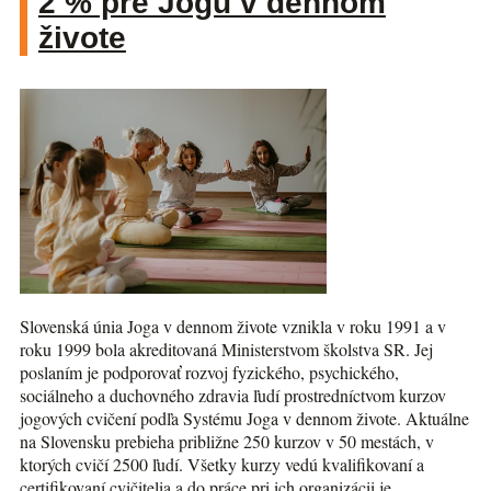
2 % pre Jogu v dennom
živote
Slovenská únia Joga v dennom živote vznikla v roku 1991 a v
roku 1999 bola akreditovaná Ministerstvom školstva SR. Jej
poslaním je podporovať rozvoj fyzického, psychického,
sociálneho a duchovného zdravia ľudí prostredníctvom kurzov
jogových cvičení podľa Systému Joga v dennom živote. Aktuálne
na Slovensku prebieha približne 250 kurzov v 50 mestách, v
ktorých cvičí 2500 ľudí. Všetky kurzy vedú kvalifikovaní a
certifikovaní cvičitelia a do práce pri ich organizácii je