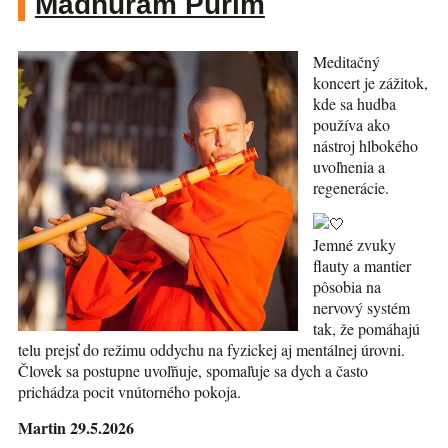
Madhuram Purim
Meditačný
koncert je zážitok,
kde sa hudba
používa ako
nástroj hlbokého
uvoľnenia a
regenerácie.
Jemné zvuky
flauty a mantier
pôsobia na
nervový systém
tak, že pomáhajú
telu prejsť do režimu oddychu na fyzickej aj mentálnej úrovni.
Človek sa postupne uvoľňuje, spomaľuje sa dych a často
prichádza pocit vnútorného pokoja.
Martin 29.5.2026