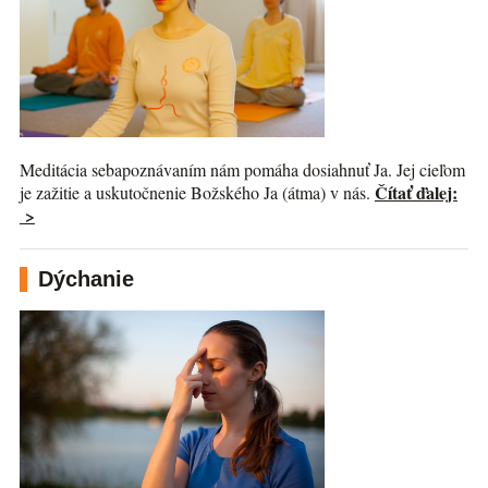
Meditácia sebapoznávaním nám pomáha dosiahnuť Ja. Jej cieľom
Čítať ďalej:
je zažitie a uskutočnenie Božského Ja (átma) v nás.
>
Dýchanie