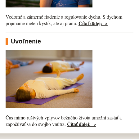
Vedomé a zámerné riadenie a regulovanie dychu. S dychom
Čítať ďalej: >
prijímame nielen kyslík, ale aj pránu.
Uvoľnenie
Čas mimo rušivých vplyvov bežného života umožní zastať a
Čítať ďalej: >
započúvať sa do svojho vnútra.