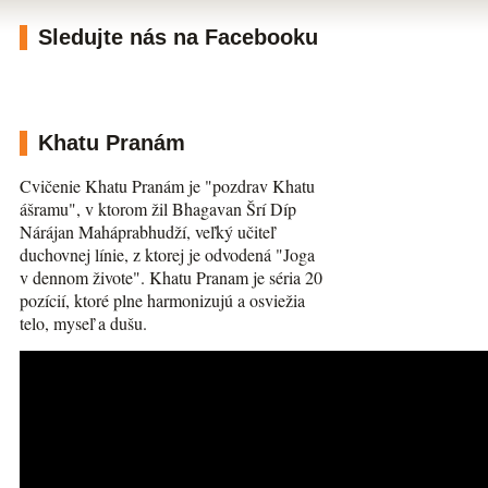
Sledujte nás na Facebooku
Khatu Pranám
Cvičenie Khatu Pranám je "pozdrav Khatu
ášramu", v ktorom žil Bhagavan Šrí Díp
Nárájan Maháprabhudží, veľký učiteľ
duchovnej línie, z ktorej je odvodená "Joga
v dennom živote". Khatu Pranam je séria 20
pozícií, ktoré plne harmonizujú a osviežia
telo, myseľ a dušu.