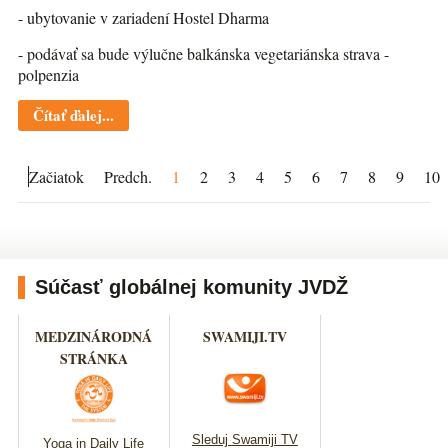
- ubytovanie v zariadení Hostel Dharma
- podávať sa bude výlučne balkánska vegetariánska strava -
polpenzia
Čítať ďalej...
Začiatok
Predch.
1
2
3
4
5
6
7
8
9
10
Súčasť globálnej komunity JVDŽ
MEDZINÁRODNÁ
SWAMIJI.TV
STRÁNKA
Sleduj Swamiji TV
Yoga in Daily Life