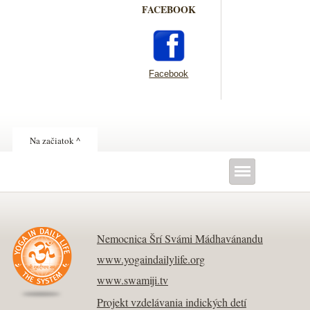
FACEBOOK
Facebook
Na začiatok ^
Nemocnica Šrí Svámi Mádhavánandu
www.yogaindailylife.org
www.swamiji.tv
Projekt vzdelávania indických detí