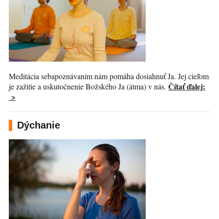
Meditácia sebapoznávaním nám pomáha dosiahnuť Ja. Jej cieľom
Čítať ďalej:
je zažitie a uskutočnenie Božského Ja (átma) v nás.
>
Dýchanie