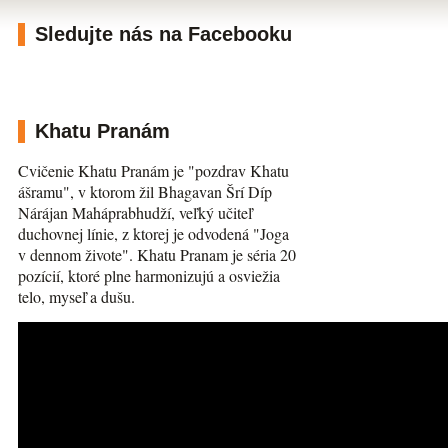
Sledujte nás na Facebooku
Khatu Pranám
Cvičenie Khatu Pranám je "pozdrav Khatu
ášramu", v ktorom žil Bhagavan Šrí Díp
Nárájan Maháprabhudží, veľký učiteľ
duchovnej línie, z ktorej je odvodená "Joga
v dennom živote". Khatu Pranam je séria 20
pozícií, ktoré plne harmonizujú a osviežia
telo, myseľ a dušu.