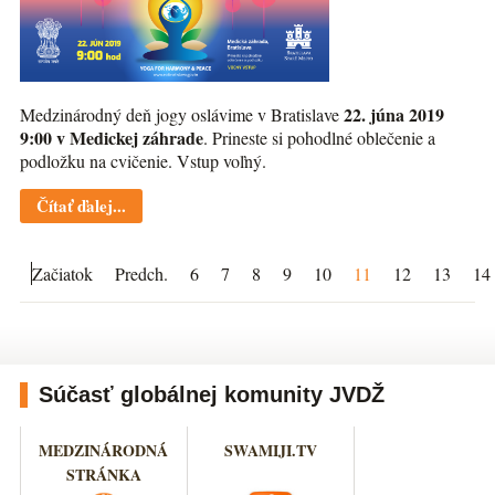
22. júna 2019
Medzinárodný deň jogy oslávime v Bratislave
9:00 v Medickej záhrade
. Prineste si pohodlné oblečenie a
podložku na cvičenie. Vstup voľný.
Čítať ďalej...
Začiatok
Predch.
6
7
8
9
10
11
12
13
14
Súčasť globálnej komunity JVDŽ
MEDZINÁRODNÁ
SWAMIJI.TV
STRÁNKA