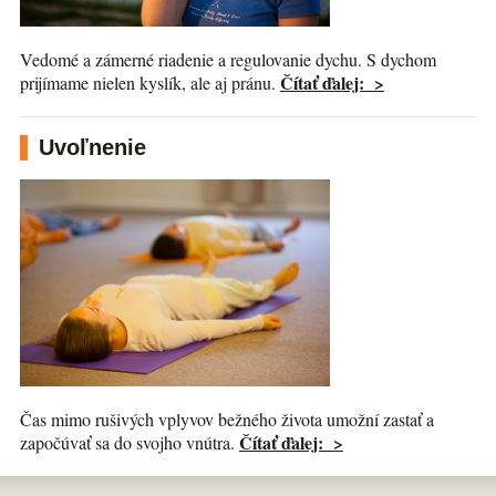
Vedomé a zámerné riadenie a regulovanie dychu. S dychom
Čítať ďalej: >
prijímame nielen kyslík, ale aj pránu.
Uvoľnenie
Čas mimo rušivých vplyvov bežného života umožní zastať a
Čítať ďalej: >
započúvať sa do svojho vnútra.