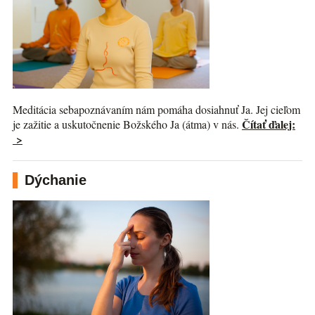
Meditácia sebapoznávaním nám pomáha dosiahnuť Ja. Jej cieľom
Čítať ďalej:
je zažitie a uskutočnenie Božského Ja (átma) v nás.
>
Dýchanie