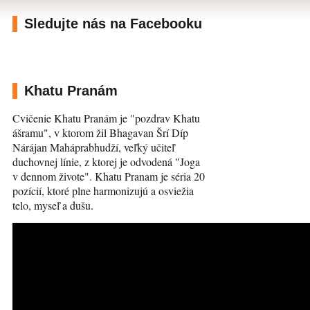
Sledujte nás na Facebooku
Khatu Pranám
Cvičenie Khatu Pranám je "pozdrav Khatu
ášramu", v ktorom žil Bhagavan Šrí Díp
Nárájan Maháprabhudží, veľký učiteľ
duchovnej línie, z ktorej je odvodená "Joga
v dennom živote". Khatu Pranam je séria 20
pozícií, ktoré plne harmonizujú a osviežia
telo, myseľ a dušu.