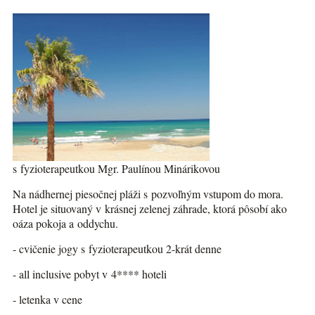
s fyzioterapeutkou Mgr. Paulínou Minárikovou
Na nádhernej piesočnej pláži s pozvoľným vstupom do mora.
Hotel je situovaný v krásnej zelenej záhrade, ktorá pôsobí ako
oáza pokoja a oddychu.
- cvičenie jogy s fyzioterapeutkou 2-krát denne
- all inclusive pobyt v 4**** hoteli
- letenka v cene