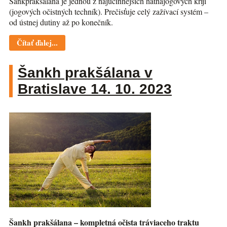
Šankprakšálana je jednou z najúčinnejších hathajogových krijí
(jogových očistných techník). Prečisťuje celý zažívací systém –
od ústnej dutiny až po konečník.
Čítať ďalej...
Šankh prakšálana v
Bratislave 14. 10. 2023
Šankh prakšálana – kompletná očista tráviaceho traktu