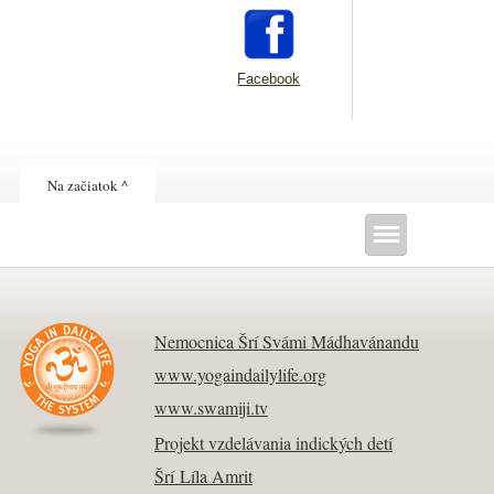
Facebook
Na začiatok ^
Nemocnica Šrí Svámi Mádhavánandu
www.yogaindailylife.org
www.swamiji.tv
Projekt vzdelávania indických detí
Šrí Líla Amrit