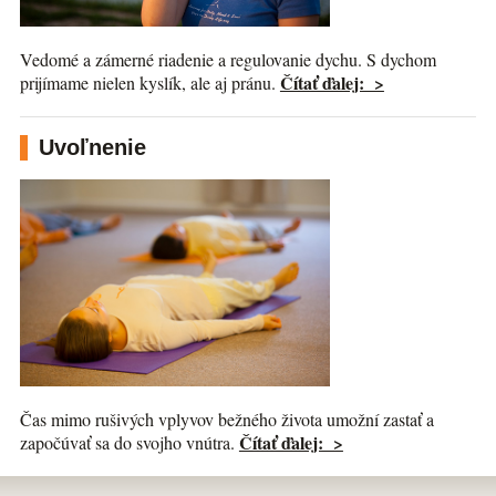
Vedomé a zámerné riadenie a regulovanie dychu. S dychom
Čítať ďalej: >
prijímame nielen kyslík, ale aj pránu.
Uvoľnenie
Čas mimo rušivých vplyvov bežného života umožní zastať a
Čítať ďalej: >
započúvať sa do svojho vnútra.