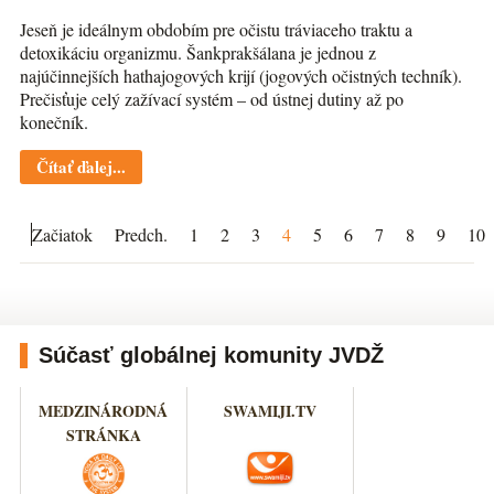
Jeseň je ideálnym obdobím pre očistu tráviaceho traktu a
detoxikáciu organizmu. Šankprakšálana je jednou z
najúčinnejších hathajogových krijí (jogových očistných techník).
Prečisťuje celý zažívací systém – od ústnej dutiny až po
konečník.
Čítať ďalej...
Začiatok
Predch.
1
2
3
4
5
6
7
8
9
10
Súčasť globálnej komunity JVDŽ
MEDZINÁRODNÁ
SWAMIJI.TV
STRÁNKA