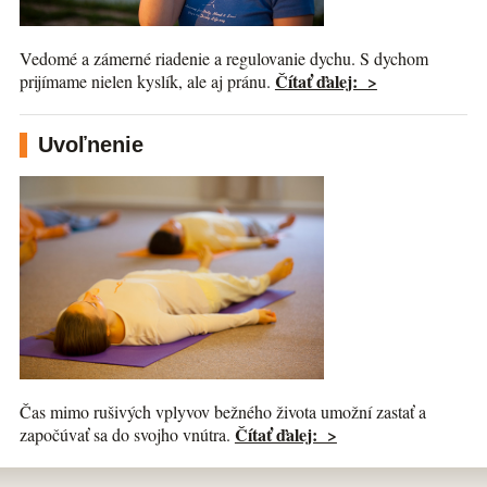
Vedomé a zámerné riadenie a regulovanie dychu. S dychom
Čítať ďalej: >
prijímame nielen kyslík, ale aj pránu.
Uvoľnenie
Čas mimo rušivých vplyvov bežného života umožní zastať a
Čítať ďalej: >
započúvať sa do svojho vnútra.