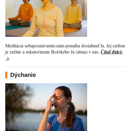
Meditácia sebapoznávaním nám pomáha dosiahnuť Ja. Jej cieľom
Čítať ďalej:
je zažitie a uskutočnenie Božského Ja (átma) v nás.
>
Dýchanie