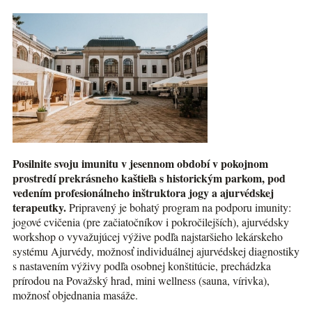
Posilnite svoju imunitu v jesennom období v pokojnom
prostredí prekrásneho kaštieľa s historickým parkom, pod
vedením profesionálneho inštruktora jogy a ajurvédskej
terapeutky.
Pripravený je bohatý program na podporu imunity:
jogové cvičenia (pre začiatočníkov i pokročilejších), ajurvédsky
workshop o vyvažujúcej výžive podľa najstaršieho lekárskeho
systému Ajurvédy, možnosť individuálnej ajurvédskej diagnostiky
s nastavením výživy podľa osobnej konštitúcie, prechádzka
prírodou na Považský hrad, mini wellness (sauna, vírivka),
možnosť objednania masáže.