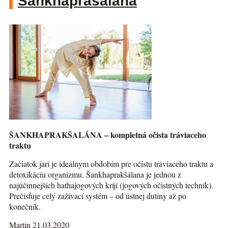
Šankhaprašalána
ŠANKHAPRAKŠALÁNA – kompletná očista tráviaceho
traktu
Začiatok jari je ideálnym obdobím pre očistu tráviaceho traktu a
detoxikáciu organizmu. Šankhaprakšálana je jednou z
najúčinnejších hathajogových krijí (jogových očistných techník).
Prečisťuje celý zažívací systém – od ústnej dutiny až po
konečník.
Martin 21.03.2020