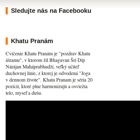
Sledujte nás na Facebooku
Khatu Pranám
Cvičenie Khatu Pranám je "pozdrav Khatu
ášramu", v ktorom žil Bhagavan Šrí Díp
Nárájan Maháprabhudží, veľký učiteľ
duchovnej línie, z ktorej je odvodená "Joga
v dennom živote". Khatu Pranam je séria 20
pozícií, ktoré plne harmonizujú a osviežia
telo, myseľ a dušu.