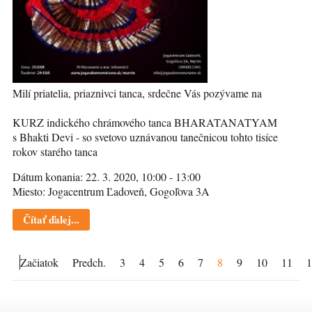
Milí priatelia, priaznivci tanca, srdečne Vás pozývame na
KURZ indického chrámového tanca BHARATANATYAM
s Bhakti Devi - so svetovo uznávanou tanečnicou tohto tisíce
rokov starého tanca
Dátum konania: 22. 3. 2020, 10:00 - 13:00
Miesto: Jogacentrum Ľadoveň, Gogoľova 3A
Čítať ďalej...
Začiatok
Predch.
3
4
5
6
7
8
9
10
11
1