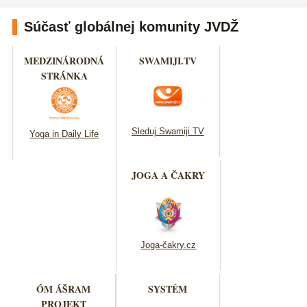
Súčasť globálnej komunity JVDŽ
MEDZINÁRODNÁ
SWAMIJI.TV
STRÁNKA
Sleduj Swamiji TV
Yoga in Daily Life
JOGA A ČAKRY
Joga-čakry.cz
ÓM ÁŠRAM
SYSTÉM
PROJEKT