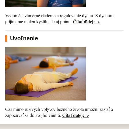
Vedomé a zámerné riadenie a regulovanie dychu. S dychom
Čítať ďalej: >
prijímame nielen kyslík, ale aj pránu.
Uvoľnenie
Čas mimo rušivých vplyvov bežného života umožní zastať a
Čítať ďalej: >
započúvať sa do svojho vnútra.