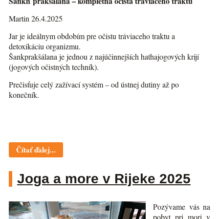
Šankh prakšálana – kompletná očista tráviaceho traktu
Martin 26.4.2025
Jar je ideálnym obdobím pre očistu tráviaceho traktu a
detoxikáciu organizmu.
Šankprakšálana je jednou z najúčinnejších hathajogových krijí
(jogových očistných techník).
Prečisťuje celý zažívací systém – od ústnej dutiny až po
konečník.
Čítať ďalej...
Joga a more v Rijeke 2025
Pozývame vás na
pobyt pri mori v