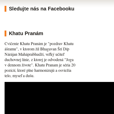
Sledujte nás na Facebooku
Khatu Pranám
Cvičenie Khatu Pranám je "pozdrav Khatu
ášramu", v ktorom žil Bhagavan Šrí Díp
Nárájan Maháprabhudží, veľký učiteľ
duchovnej línie, z ktorej je odvodená "Joga
v dennom živote". Khatu Pranam je séria 20
pozícií, ktoré plne harmonizujú a osviežia
telo, myseľ a dušu.