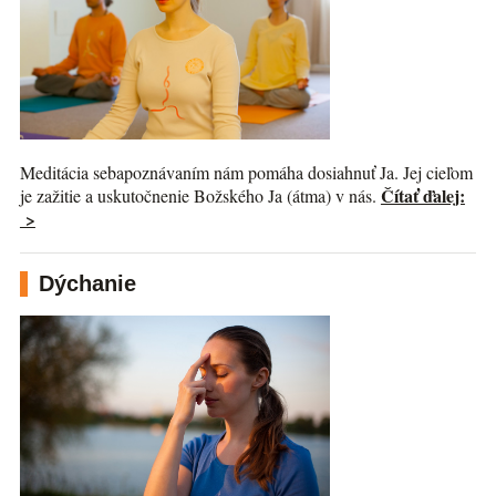
Meditácia sebapoznávaním nám pomáha dosiahnuť Ja. Jej cieľom
Čítať ďalej:
je zažitie a uskutočnenie Božského Ja (átma) v nás.
>
Dýchanie