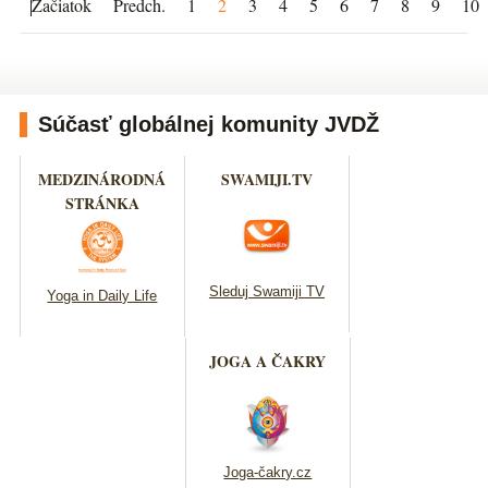
Začiatok
Predch.
1
2
3
4
5
6
7
8
9
10
Súčasť globálnej komunity JVDŽ
MEDZINÁRODNÁ
SWAMIJI.TV
STRÁNKA
Sleduj Swamiji TV
Yoga in Daily Life
JOGA A ČAKRY
Joga-čakry.cz