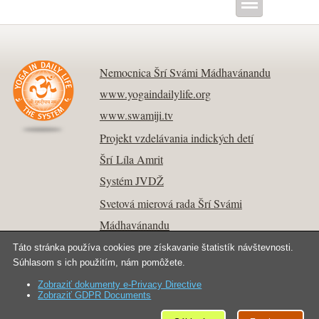
Nemocnica Šrí Svámi Mádhavánandu
www.yogaindailylife.org
www.swamiji.tv
Projekt vzdelávania indických detí
Šrí Líla Amrit
Systém JVDŽ
Svetová mierová rada Šrí Svámi
Mádhavánandu
Táto stránka používa cookies pre získavanie štatistík návštevnosti.
Súhlasom s ich použitím, nám pomôžete.
Zobraziť dokumenty e-Privacy Directive
Kontakt
Copyright © 2026 Joga v dennom živote.
Zobraziť GDPR Documents
Všetky práva vyhradené.