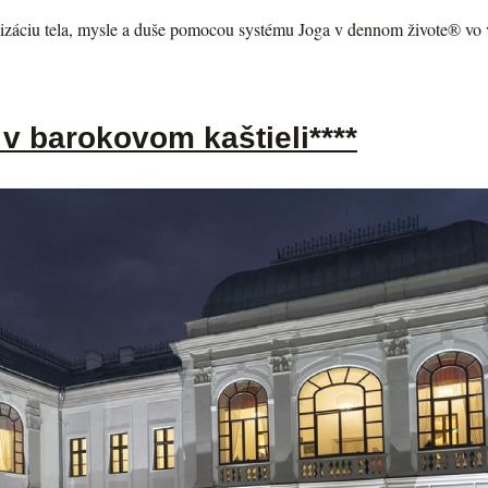
záciu tela, mysle a duše pomocou systému Joga v dennom živote® vo v
 v barokovom kaštieli****