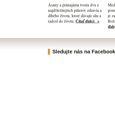
Med
Ásany a pránajáma tvoria dva z
pomá
najdôležitejších pilierov zdravia a
je z
dlhého života, ktoré dávajú silu a
Čítať ďalej: >
Božs
radosť do života.
ďale
Sledujte nás na Faceboo