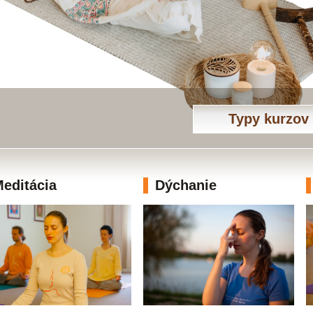
Typy kurzov
editácia
Dýchanie