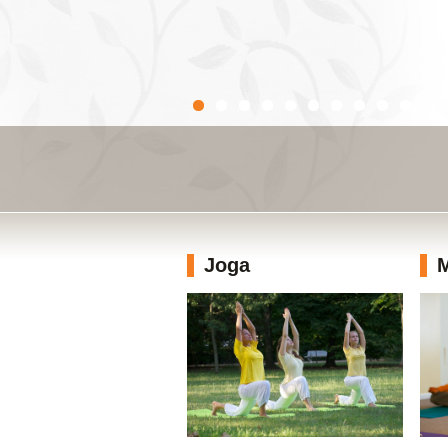
Joga
M