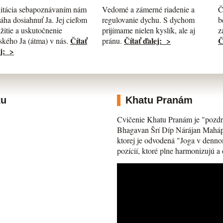
itácia sebapoznávaním nám
Č
Vedomé a zámerné riadenie a
ha dosiahnuť Ja. Jej cieľom
b
regulovanie dychu. S dychom
ažitie a uskutočnenie
z
prijímame nielen kyslík, ale aj
Čítať
Č
Čítať ďalej: >
kého Ja (átma) v nás.
pránu.
j: >
ku
Khatu Pranám
Cvičenie Khatu Pranám je "pozdr
Bhagavan Šrí Díp Nárájan Mahápra
ktorej je odvodená "Joga v denno
pozícií, ktoré plne harmonizujú a 