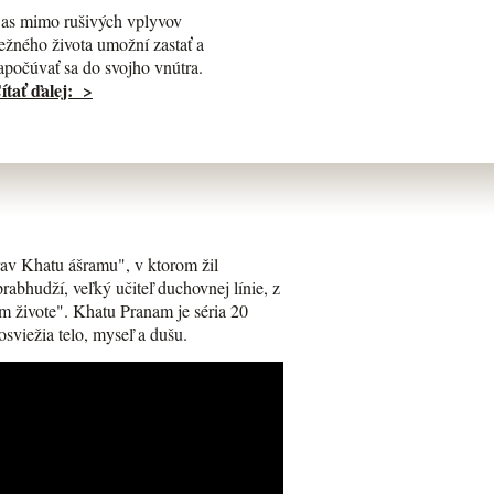
as mimo rušivých vplyvov
ežného života umožní zastať a
apočúvať sa do svojho vnútra.
ítať ďalej: >
av Khatu ášramu", v ktorom žil
bhudží, veľký učiteľ duchovnej línie, z
m živote". Khatu Pranam je séria 20
osviežia telo, myseľ a dušu.