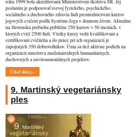
roku 1999 bola akreditovaná Ministerstvom školstva SR. Jej
poslaním je podporovať rozvoj fyzického, psychického,
sociálneho a duchovného zdravia ľudí prostredníctvom kurzov
jogových cvičení podľa Systému Joga v dennom živote. Aktuálne
na Slovensku prebieha približne 250 kurzov v 50 mestách, v
ktorých cvičí 2500 ľudí. Všetky kurzy vedú kvalifikovaní a
certifikovaní cvičitelia a do práce pri ich organizácii je
zapojených 350 dobrovoľníkov. Únia sa tiež aktívne podieľa na
organizácii množstva medzinárodných humanitárnych,
duchovných a environmentálnych projektov.
Čítať ďalej...
9. Martinský vegetariánsky
ples