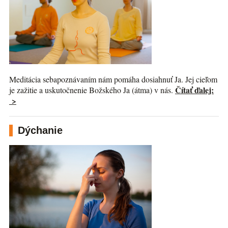
Meditácia sebapoznávaním nám pomáha dosiahnuť Ja. Jej cieľom
Čítať ďalej:
je zažitie a uskutočnenie Božského Ja (átma) v nás.
>
Dýchanie