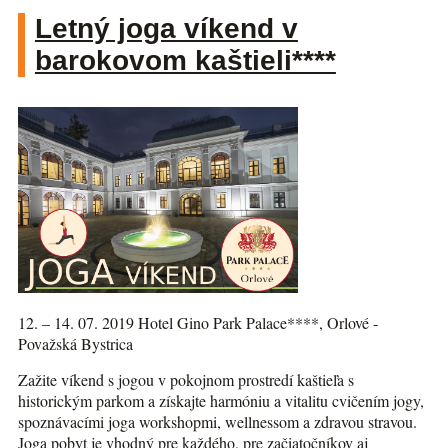
Letný joga víkend v
barokovom kaštieli****
12. – 14. 07. 2019 Hotel Gino Park Palace****, Orlové -
Považská Bystrica
Zažite víkend s jogou v pokojnom prostredí kaštieľa s
historickým parkom a získajte harmóniu a vitalitu cvičením jogy,
spoznávacími joga workshopmi, wellnessom a zdravou stravou.
Joga pobyt je vhodný pre každého, pre začiatočníkov aj