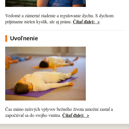
Vedomé a zámerné riadenie a regulovanie dychu. S dychom
Čítať ďalej: >
prijímame nielen kyslík, ale aj pránu.
Uvoľnenie
Čas mimo rušivých vplyvov bežného života umožní zastať a
Čítať ďalej: >
započúvať sa do svojho vnútra.