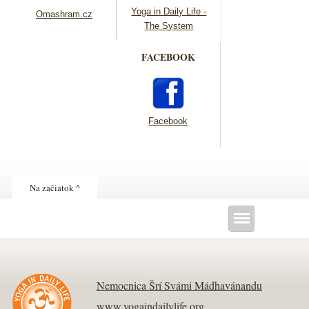
Yoga in Daily Life -
Omashram.cz
The System
FACEBOOK
Facebook
Na začiatok ^
Nemocnica Šrí Svámi Mádhavánandu
www.yogaindailylife.org