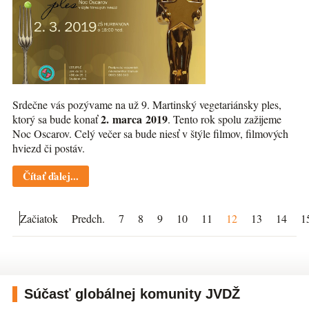
Srdečne vás pozývame na už 9. Martinský vegetariánsky ples,
2. marca 2019
ktorý sa bude konať
. Tento rok spolu zažijeme
Noc Oscarov. Celý večer sa bude niesť v štýle filmov, filmových
hviezd či postáv.
Čítať ďalej...
Začiatok
Predch.
7
8
9
10
11
12
13
14
1
Súčasť globálnej komunity JVDŽ