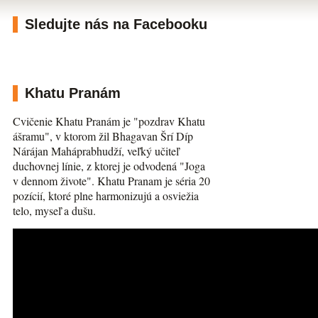
Sledujte nás na Facebooku
Khatu Pranám
Cvičenie Khatu Pranám je "pozdrav Khatu
ášramu", v ktorom žil Bhagavan Šrí Díp
Nárájan Maháprabhudží, veľký učiteľ
duchovnej línie, z ktorej je odvodená "Joga
v dennom živote". Khatu Pranam je séria 20
pozícií, ktoré plne harmonizujú a osviežia
telo, myseľ a dušu.