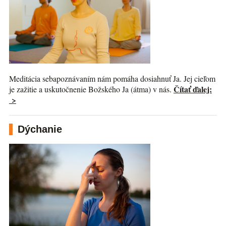
Meditácia sebapoznávaním nám pomáha dosiahnuť Ja. Jej cieľom
Čítať ďalej:
je zažitie a uskutočnenie Božského Ja (átma) v nás.
>
Dýchanie