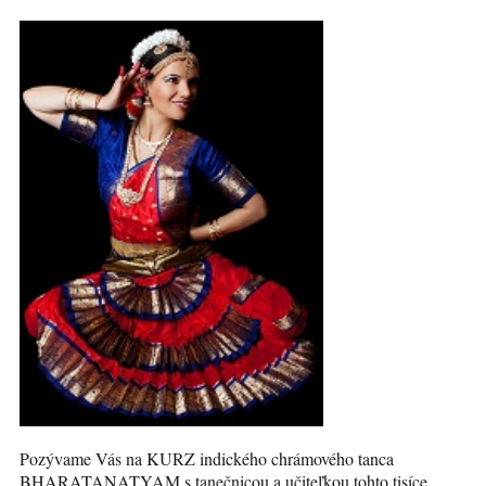
Pozývame Vás na KURZ indického chrámového tanca
BHARATANATYAM s tanečnicou a učiteľkou tohto tisíce