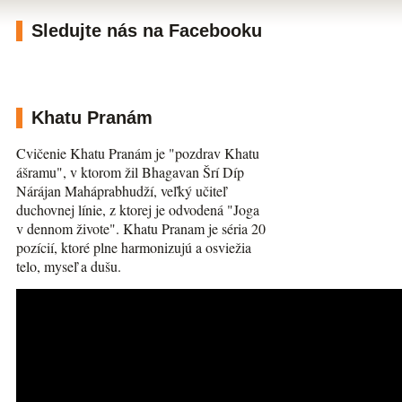
Sledujte nás na Facebooku
Khatu Pranám
Cvičenie Khatu Pranám je "pozdrav Khatu
ášramu", v ktorom žil Bhagavan Šrí Díp
Nárájan Maháprabhudží, veľký učiteľ
duchovnej línie, z ktorej je odvodená "Joga
v dennom živote". Khatu Pranam je séria 20
pozícií, ktoré plne harmonizujú a osviežia
telo, myseľ a dušu.