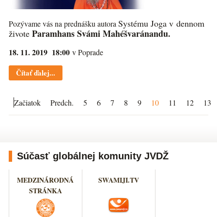
Systému Joga v dennom
Pozývame vás na prednášku autora
Paramhans Svámi Mahéšvaránandu.
živote
18. 11. 2019 18:00
v Poprade
Čítať ďalej...
Začiatok
Predch.
5
6
7
8
9
10
11
12
13
Súčasť globálnej komunity JVDŽ
MEDZINÁRODNÁ
SWAMIJI.TV
STRÁNKA