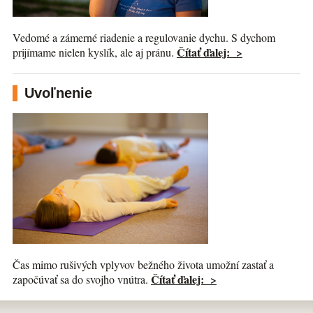
Vedomé a zámerné riadenie a regulovanie dychu. S dychom
Čítať ďalej: >
prijímame nielen kyslík, ale aj pránu.
Uvoľnenie
Čas mimo rušivých vplyvov bežného života umožní zastať a
Čítať ďalej: >
započúvať sa do svojho vnútra.