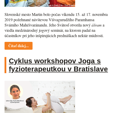
Slovenské mesto Martin bolo počas víkendu 15. až 17. novembra
2019 požehnané návštevou Višvagurudžiho Paramhansa
Svámiho Mahéšvaránandu. Jeho Svätosť otvorila nový
ášram
a
viedla medzinárodný jogový seminár, na ktorom padal na
účastníkov pri jeho inšpirujúcich prednáškach nektár múdrosti.
Čítať ďalej...
Cyklus workshopov Joga s
fyzioterapeutkou v Bratislave