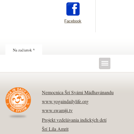
Facebook
Na začiatok ^
Nemocnica Šrí Svámi Mádhavánandu
www.yogaindailylife.org
www.swamiji.tv
Projekt vzdelávania indických detí
Šrí Líla Amrit