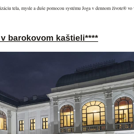
záciu tela, mysle a duše pomocou systému Joga v dennom živote® vo v
 v barokovom kaštieli****