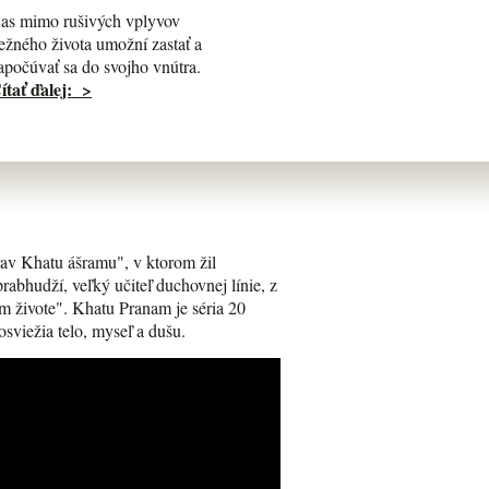
as mimo rušivých vplyvov
ežného života umožní zastať a
apočúvať sa do svojho vnútra.
ítať ďalej: >
av Khatu ášramu", v ktorom žil
bhudží, veľký učiteľ duchovnej línie, z
m živote". Khatu Pranam je séria 20
osviežia telo, myseľ a dušu.