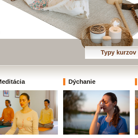
Typy kurzov
editácia
Dýchanie