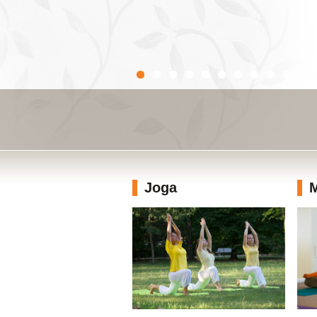
Joga
M