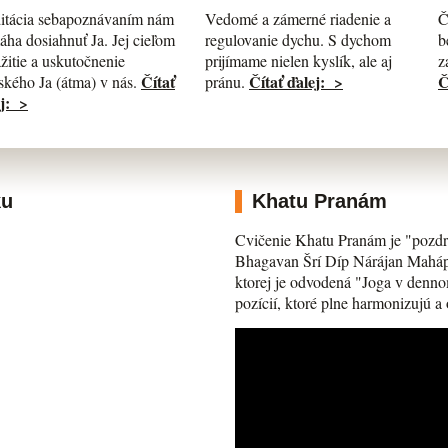
itácia sebapoznávaním nám
Č
Vedomé a zámerné riadenie a
ha dosiahnuť Ja. Jej cieľom
b
regulovanie dychu. S dychom
ažitie a uskutočnenie
z
prijímame nielen kyslík, ale aj
Čítať
Č
Čítať ďalej: >
kého Ja (átma) v nás.
pránu.
j: >
ku
Khatu Pranám
Cvičenie Khatu Pranám je "pozdr
Bhagavan Šrí Díp Nárájan Mahápra
ktorej je odvodená "Joga v denno
pozícií, ktoré plne harmonizujú a 