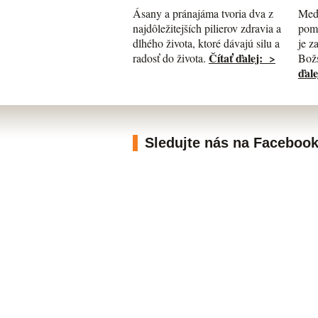
Med
Ásany a pránajáma tvoria dva z
pomá
najdôležitejších pilierov zdravia a
je z
dlhého života, ktoré dávajú silu a
Čítať ďalej: >
Božs
radosť do života.
ďale
Sledujte nás na Faceboo