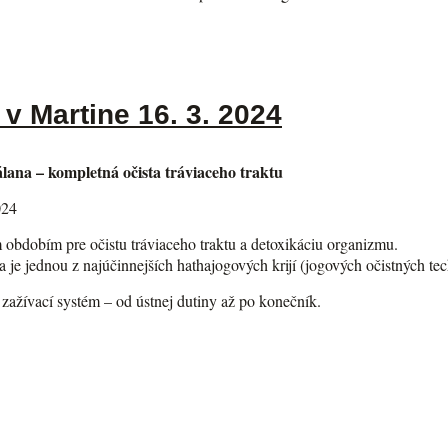
v Martine 16. 3. 2024
ana – kompletná očista tráviaceho traktu
024
m obdobím pre očistu tráviaceho traktu a detoxikáciu organizmu.
 je jednou z najúčinnejších hathajogových krijí (jogových očistných tec
ý zažívací systém – od ústnej dutiny až po konečník.