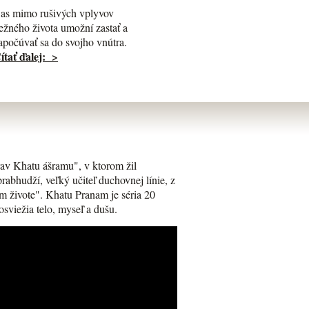
as mimo rušivých vplyvov
ežného života umožní zastať a
apočúvať sa do svojho vnútra.
ítať ďalej: >
av Khatu ášramu", v ktorom žil
bhudží, veľký učiteľ duchovnej línie, z
m živote". Khatu Pranam je séria 20
osviežia telo, myseľ a dušu.