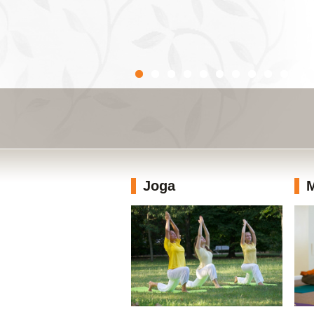
Joga
M