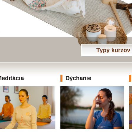
Typy kurzov
editácia
Dýchanie