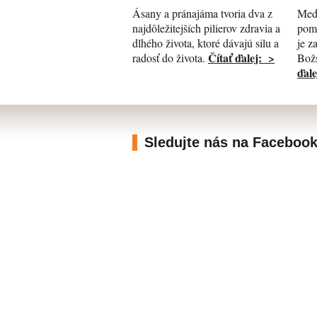
Med
Ásany a pránajáma tvoria dva z
pomá
najdôležitejších pilierov zdravia a
je z
dlhého života, ktoré dávajú silu a
Čítať ďalej: >
Božs
radosť do života.
ďale
Sledujte nás na Faceboo