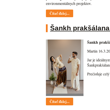
environmentálnych projektov.
Čítať ďalej...
Šankh prakšálana 
Šankh prakšál
Martin 16.3.2
Jar je ideálny
Šankprakšálana
Prečisťuje cel
Čítať ďalej...