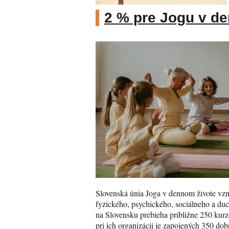
2 % pre Jogu v d
Slovenská únia Joga v dennom živote vzni
fyzického, psychického, sociálneho a du
na Slovensku prebieha približne 250 kurzo
pri ich organizácii je zapojených 350 do