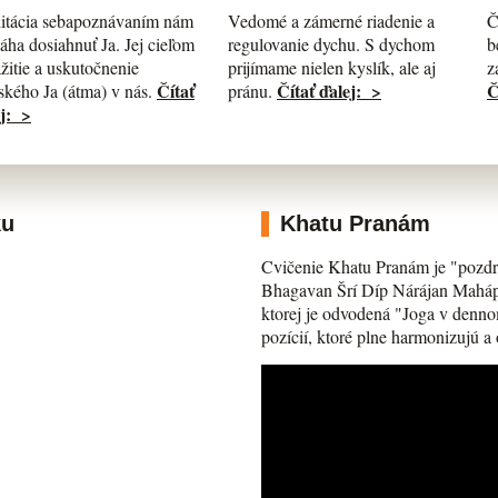
itácia sebapoznávaním nám
Č
Vedomé a zámerné riadenie a
ha dosiahnuť Ja. Jej cieľom
b
regulovanie dychu. S dychom
ažitie a uskutočnenie
z
prijímame nielen kyslík, ale aj
Čítať
Č
Čítať ďalej: >
kého Ja (átma) v nás.
pránu.
j: >
ku
Khatu Pranám
Cvičenie Khatu Pranám je "pozdr
Bhagavan Šrí Díp Nárájan Mahápra
ktorej je odvodená "Joga v denno
pozícií, ktoré plne harmonizujú a 