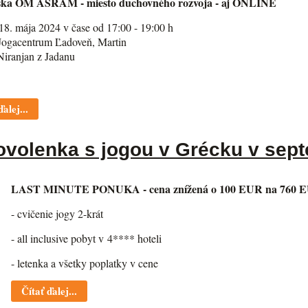
ška ÓM AŠRAM - miesto duchovného rozvoja - aj ONLINE
18. mája 2024 v čase od 17:00 - 19:00 h
Jogacentrum Ľadoveň, Martin
Niranjan z Jadanu
ďalej...
volenka s jogou v Grécku v sept
LAST MINUTE PONUKA - cena znížená o 100 EUR na 760 
- cvičenie jogy 2-krát
- all inclusive pobyt v 4**** hoteli
- letenka a všetky poplatky v cene
Čítať ďalej...