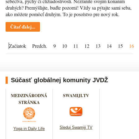
sebectva, pýchy či ctižiadostivosti. Nezraníte svojím konaním
druhých? Premýšľajte, buďte pozorní! Vždy sa pýtajte sami seba,
ako môžete pomôcť druhým. To je posolstvo pre nový rok.
Čítať ďalej...
Začiatok
Predch.
9
10
11
12
13
14
15
16
Súčasť globálnej komunity JVDŽ
MEDZINÁRODNÁ
SWAMIJI.TV
STRÁNKA
Sleduj Swamiji TV
Yoga in Daily Life