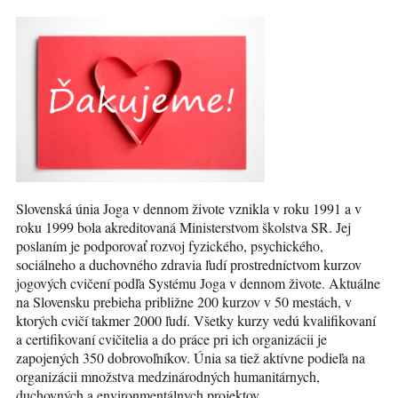
Slovenská únia Joga v dennom živote vznikla v roku 1991 a v
roku 1999 bola akreditovaná Ministerstvom školstva SR. Jej
poslaním je podporovať rozvoj fyzického, psychického,
sociálneho a duchovného zdravia ľudí prostredníctvom kurzov
jogových cvičení podľa Systému Joga v dennom živote. Aktuálne
na Slovensku prebieha približne 200 kurzov v 50 mestách, v
ktorých cvičí takmer 2000 ľudí. Všetky kurzy vedú kvalifikovaní
a certifikovaní cvičitelia a do práce pri ich organizácii je
zapojených 350 dobrovoľníkov. Únia sa tiež aktívne podieľa na
organizácii množstva medzinárodných humanitárnych,
duchovných a environmentálnych projektov.