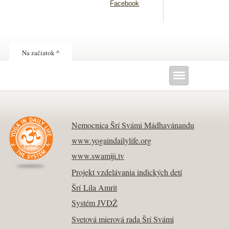
Facebook
Na začiatok ^
Nemocnica Šrí Svámi Mádhavánandu
www.yogaindailylife.org
www.swamiji.tv
Projekt vzdelávania indických detí
Šrí Líla Amrit
Systém JVDŽ
Svetová mierová rada Šrí Svámi