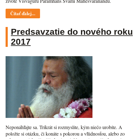
živote Višvaguru Paramhans Svámi Mahéšvaránandu.
Čítať ďalej...
Predsavzatie do nového roku
2017
Neponáhľajte sa. Trikrát si rozmyslite, kým niečo urobíte. A
položte si otázku, či konáte s pokorou a vľúdnosťou, alebo zo