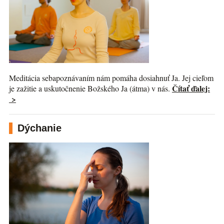
Meditácia sebapoznávaním nám pomáha dosiahnuť Ja. Jej cieľom
Čítať ďalej:
je zažitie a uskutočnenie Božského Ja (átma) v nás.
>
Dýchanie