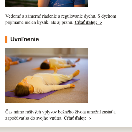
Vedomé a zámerné riadenie a regulovanie dychu. S dychom
Čítať ďalej: >
prijímame nielen kyslík, ale aj pránu.
Uvoľnenie
Čas mimo rušivých vplyvov bežného života umožní zastať a
Čítať ďalej: >
započúvať sa do svojho vnútra.