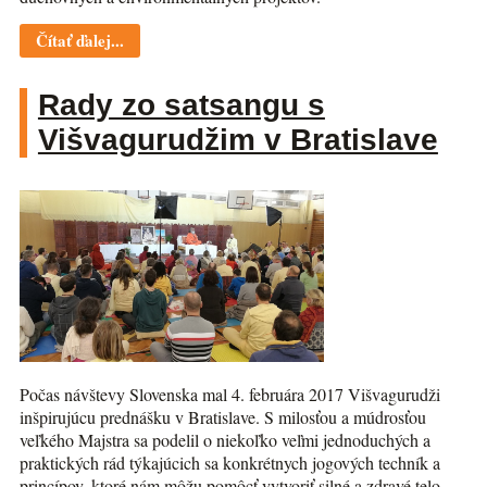
Čítať ďalej...
Rady zo satsangu s
Višvagurudžim v Bratislave
Počas návštevy Slovenska mal 4. februára 2017 Višvagurudži
inšpirujúcu prednášku v Bratislave. S milosťou a múdrosťou
veľkého Majstra sa podelil o niekoľko veľmi jednoduchých a
praktických rád týkajúcich sa konkrétnych jogových techník a
princípov, ktoré nám môžu pomôcť vytvoriť silné a zdravé telo,