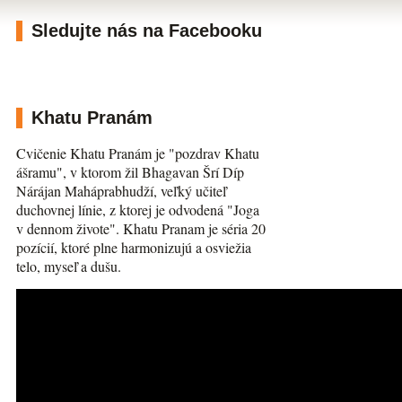
Sledujte nás na Facebooku
Khatu Pranám
Cvičenie Khatu Pranám je "pozdrav Khatu
ášramu", v ktorom žil Bhagavan Šrí Díp
Nárájan Maháprabhudží, veľký učiteľ
duchovnej línie, z ktorej je odvodená "Joga
v dennom živote". Khatu Pranam je séria 20
pozícií, ktoré plne harmonizujú a osviežia
telo, myseľ a dušu.