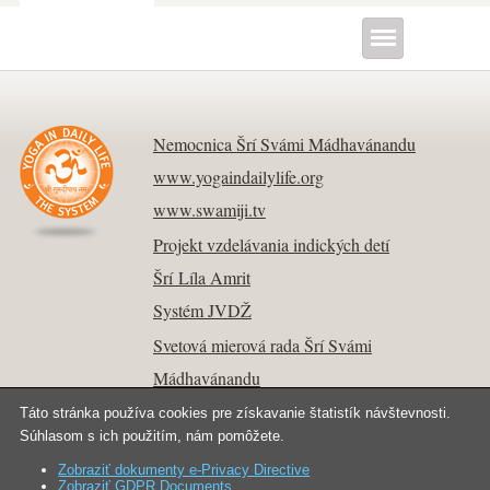
Nemocnica Šrí Svámi Mádhavánandu
www.yogaindailylife.org
www.swamiji.tv
Projekt vzdelávania indických detí
Šrí Líla Amrit
Systém JVDŽ
Svetová mierová rada Šrí Svámi
Mádhavánandu
Táto stránka používa cookies pre získavanie štatistík návštevnosti.
Súhlasom s ich použitím, nám pomôžete.
Zobraziť dokumenty e-Privacy Directive
Kontakt
Copyright © 2026 Joga v dennom živote.
Zobraziť GDPR Documents