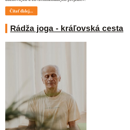
Čítať ďalej...
Rádža joga - kráľovská cesta