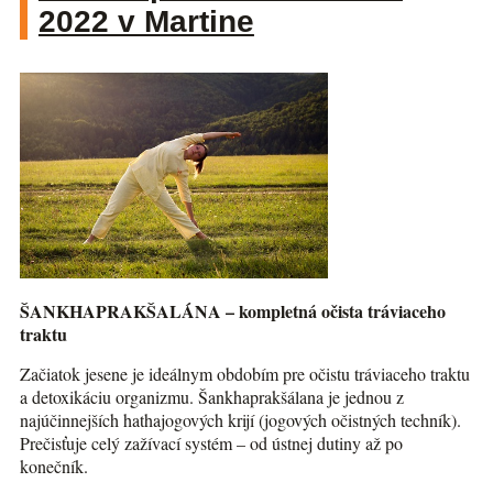
2022 v Martine
ŠANKHAPRAKŠALÁNA – kompletná očista tráviaceho
traktu
Začiatok jesene je ideálnym obdobím pre očistu tráviaceho traktu
a detoxikáciu organizmu. Šankhaprakšálana je jednou z
najúčinnejších hathajogových krijí (jogových očistných techník).
Prečisťuje celý zažívací systém – od ústnej dutiny až po
konečník.