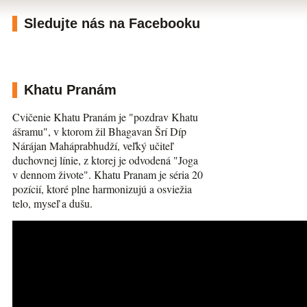
Sledujte nás na Facebooku
Khatu Pranám
Cvičenie Khatu Pranám je "pozdrav Khatu
ášramu", v ktorom žil Bhagavan Šrí Díp
Nárájan Maháprabhudží, veľký učiteľ
duchovnej línie, z ktorej je odvodená "Joga
v dennom živote". Khatu Pranam je séria 20
pozícií, ktoré plne harmonizujú a osviežia
telo, myseľ a dušu.