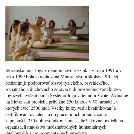
Slovenská únia Joga v dennom živote vznikla v roku 1991 a v
roku 1999 bola akreditovaná Ministerstvom školstva SR. Jej
poslaním je podporovať rozvoj fyzického, psychického,
sociálneho a duchovného zdravia ľudí prostredníctvom kurzov
jogových cvičení podľa Systému Joga v dennom živote. Aktuálne
na Slovensku prebieha približne 250 kurzov v 50 mestách, v
ktorých cvičí 2500 ľudí. Všetky kurzy vedú kvalifikovaní a
certifikovaní cvičitelia a do práce pri ich organizácii je
zapojených 350 dobrovoľníkov. Únia sa tiež aktívne podieľa na
organizácii množstva medzinárodných humanitárnych,
duchovných a environmentálnych projektov.