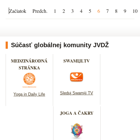
Začiatok
Predch.
1
2
3
4
5
6
7
8
9
10
Súčasť globálnej komunity JVDŽ
MEDZINÁRODNÁ
SWAMIJI.TV
STRÁNKA
Sleduj Swamiji TV
Yoga in Daily Life
JOGA A ČAKRY