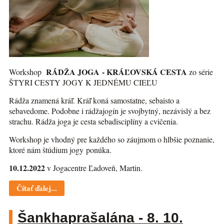
RÁDŽA JOGA - KRÁĽOVSKÁ CESTA
Workshop
zo série
ŠTYRI CESTY JOGY K JEDNÉMU CIEĽU
Rádža znamená kráľ. Kráľ koná samostatne, sebaisto a
sebavedome. Podobne i rádžajogín je svojbytný, nezávislý a bez
strachu. Rádža joga je cesta sebadisciplíny a cvičenia.
Workshop je vhodný pre každého so záujmom o hlbšie poznanie,
ktoré nám štúdium jogy ponúka.
10.12.2022
v Jogacentre Ľadoveň, Martin.
Čítať ďalej...
Šankhaprašalána - 8. 10.