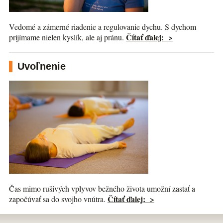
Vedomé a zámerné riadenie a regulovanie dychu. S dychom
Čítať ďalej: >
prijímame nielen kyslík, ale aj pránu.
Uvoľnenie
Čas mimo rušivých vplyvov bežného života umožní zastať a
Čítať ďalej: >
započúvať sa do svojho vnútra.