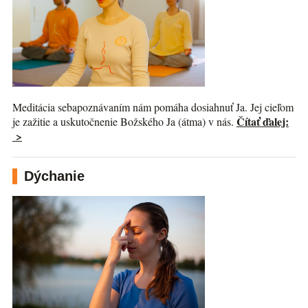
Meditácia sebapoznávaním nám pomáha dosiahnuť Ja. Jej cieľom
Čítať ďalej:
je zažitie a uskutočnenie Božského Ja (átma) v nás.
>
Dýchanie