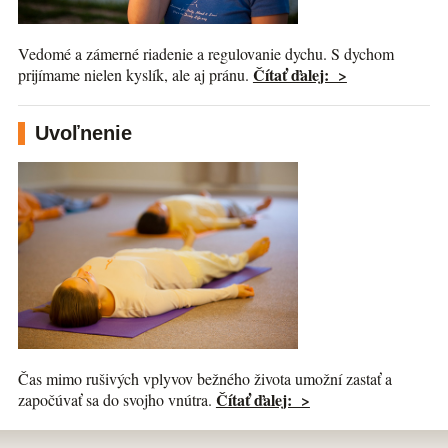
Vedomé a zámerné riadenie a regulovanie dychu. S dychom
Čítať ďalej: >
prijímame nielen kyslík, ale aj pránu.
Uvoľnenie
Čas mimo rušivých vplyvov bežného života umožní zastať a
Čítať ďalej: >
započúvať sa do svojho vnútra.