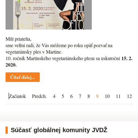
Milí priatelia,
sme veľmi radi, že Vás môžeme po roku opäť pozvať na
vegetariánsky ples v Martine.
15. 2.
10. ročník Martinského vegetariánskeho plesu sa uskutoční
2020.
Čítať ďalej...
Začiatok
Predch.
4
5
6
7
8
9
10
11
12
Súčasť globálnej komunity JVDŽ