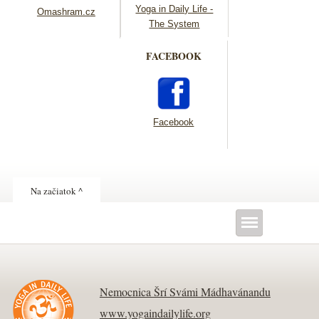
Yoga in Daily Life -
Omashram.cz
The System
FACEBOOK
Facebook
Na začiatok ^
Nemocnica Šrí Svámi Mádhavánandu
www.yogaindailylife.org