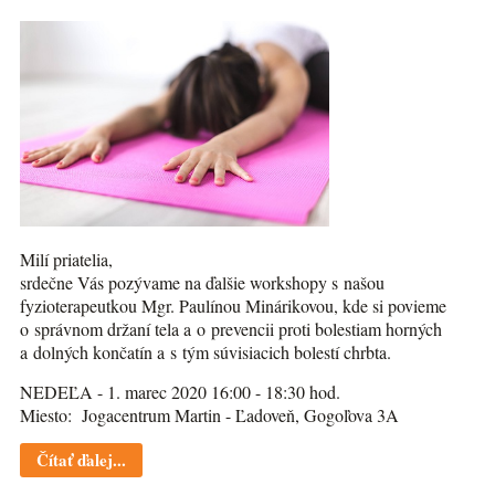
Milí priatelia,
srdečne Vás pozývame na ďalšie workshopy s našou
fyzioterapeutkou Mgr. Paulínou Minárikovou, kde si povieme
o správnom držaní tela a o prevencii proti bolestiam horných
a dolných končatín a s tým súvisiacich bolestí chrbta.
NEDEĽA - 1. marec 2020 16:00 - 18:30 hod.
Miesto: Jogacentrum Martin - Ľadoveň, Gogoľova 3A
Čítať ďalej...