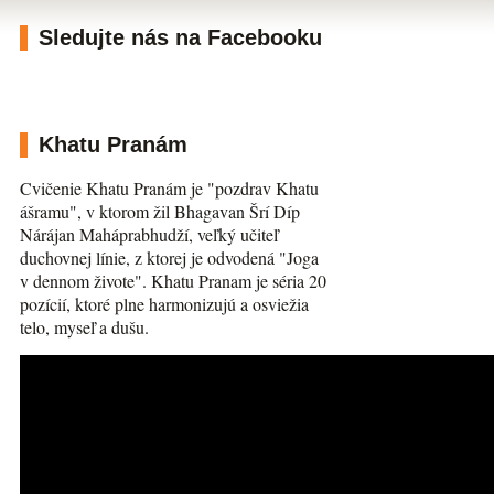
Sledujte nás na Facebooku
Khatu Pranám
Cvičenie Khatu Pranám je "pozdrav Khatu
ášramu", v ktorom žil Bhagavan Šrí Díp
Nárájan Maháprabhudží, veľký učiteľ
duchovnej línie, z ktorej je odvodená "Joga
v dennom živote". Khatu Pranam je séria 20
pozícií, ktoré plne harmonizujú a osviežia
telo, myseľ a dušu.