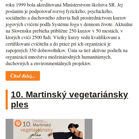
roku 1999 bola akreditovaná Ministerstvom školstva SR. Jej
poslaním je podporovať rozvoj fyzického, psychického,
sociálneho a duchovného zdravia ľudí prostredníctvom kurzov
jogových cvičení podľa Systému Joga v dennom živote. Aktuálne
na Slovensku prebieha približne 250 kurzov v 50 mestách, v
ktorých cvičí 2500 ľudí. Všetky kurzy vedú kvalifikovaní a
certifikovaní cvičitelia a do práce pri ich organizácii je
zapojených 350 dobrovoľníkov. Únia sa tiež aktívne podieľa na
organizácii množstva medzinárodných humanitárnych,
duchovných a environmentálnych projektov.
Čítať ďalej...
10. Martinský vegetariánsky
ples