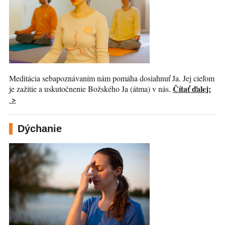
Meditácia sebapoznávaním nám pomáha dosiahnuť Ja. Jej cieľom
Čítať ďalej:
je zažitie a uskutočnenie Božského Ja (átma) v nás.
>
Dýchanie