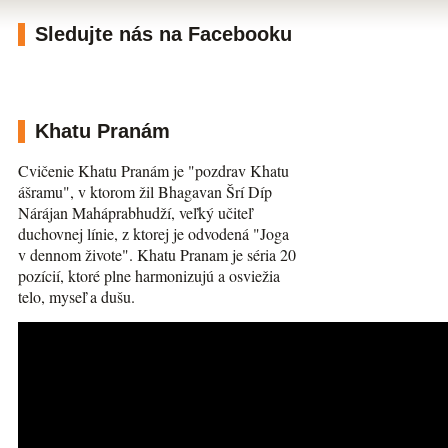
Sledujte nás na Facebooku
Khatu Pranám
Cvičenie Khatu Pranám je "pozdrav Khatu
ášramu", v ktorom žil Bhagavan Šrí Díp
Nárájan Maháprabhudží, veľký učiteľ
duchovnej línie, z ktorej je odvodená "Joga
v dennom živote". Khatu Pranam je séria 20
pozícií, ktoré plne harmonizujú a osviežia
telo, myseľ a dušu.