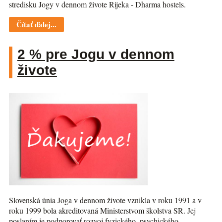
stredisku Jogy v dennom živote Rijeka - Dharma hostels.
Čítať ďalej...
2 % pre Jogu v dennom
živote
Slovenská únia Joga v dennom živote vznikla v roku 1991 a v
roku 1999 bola akreditovaná Ministerstvom školstva SR. Jej
poslaním je podporovať rozvoj fyzického, psychického,