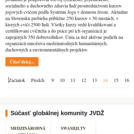
sociálneho a duchovného zdravia ľudí prostredníctvom kurzov
jogových cvičení podľa Systému Joga v dennom živote. Aktuálne
na Slovensku prebieha približne 250 kurzov v 50 mestách, v
ktorých cvičí 2500 ľudí. Všetky kurzy vedú kvalifikovaní a
certifikovaní cvičitelia a do práce pri ich organizácii je
zapojených 350 dobrovoľníkov. Únia sa tiež aktívne podieľa na
organizácii množstva medzinárodných humanitárnych,
duchovných a environmentálnych projektov.
Čítať ďalej...
Začiatok
Predch.
9
10
11
12
13
14
15
16
Súčasť globálnej komunity JVDŽ
MEDZINÁRODNÁ
SWAMIJI.TV