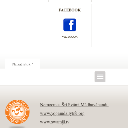
FACEBOOK
Facebook
Na začiatok ^
Nemocnica Šrí Svámi Mádhavánandu
www.yogaindailylife.org
www.swamiji.tv