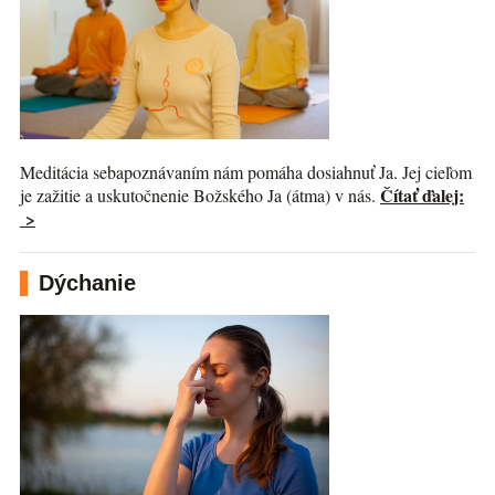
Meditácia sebapoznávaním nám pomáha dosiahnuť Ja. Jej cieľom
Čítať ďalej:
je zažitie a uskutočnenie Božského Ja (átma) v nás.
>
Dýchanie