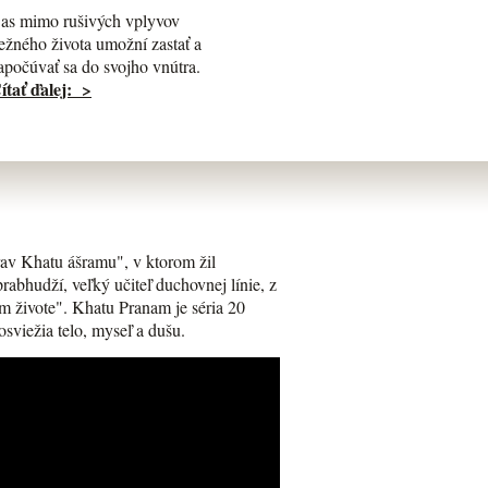
as mimo rušivých vplyvov
ežného života umožní zastať a
apočúvať sa do svojho vnútra.
ítať ďalej: >
av Khatu ášramu", v ktorom žil
bhudží, veľký učiteľ duchovnej línie, z
m živote". Khatu Pranam je séria 20
osviežia telo, myseľ a dušu.