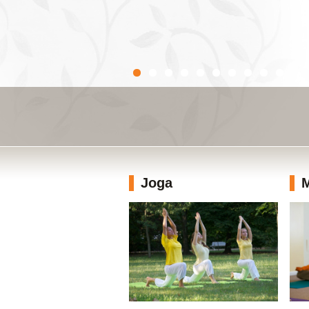
Joga
M