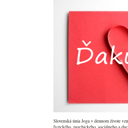
Slovenská únia Joga v dennom živote vzni
fyzického, psychického, sociálneho a du