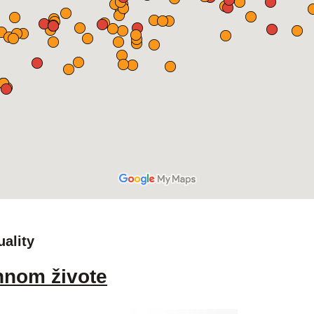
uality
nnom živote