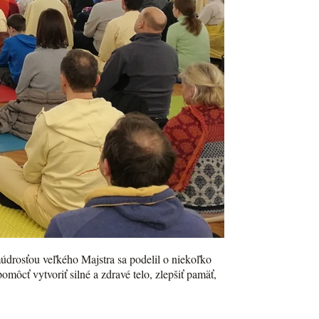
údrosťou veľkého Majstra sa podelil o niekoľko
ôcť vytvoriť silné a zdravé telo, zlepšiť pamäť,