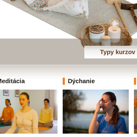
Typy kurzov
editácia
Dýchanie