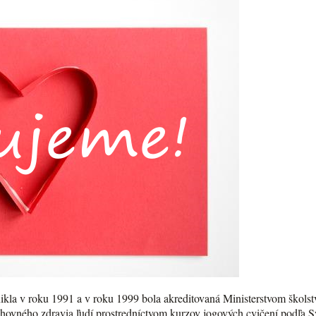
kla v roku 1991 a v roku 1999 bola akreditovaná Ministerstvom školst
chovného zdravia ľudí prostredníctvom kurzov jogových cvičení podľa 