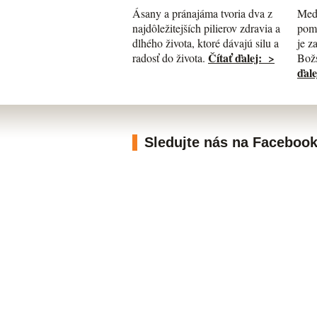
Med
Ásany a pránajáma tvoria dva z
pomá
najdôležitejších pilierov zdravia a
je z
dlhého života, ktoré dávajú silu a
Čítať ďalej: >
Božs
radosť do života.
ďale
Sledujte nás na Faceboo