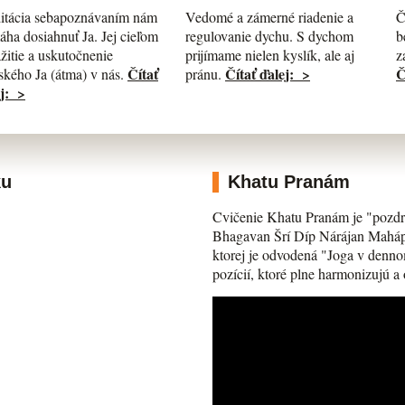
itácia sebapoznávaním nám
Č
Vedomé a zámerné riadenie a
ha dosiahnuť Ja. Jej cieľom
b
regulovanie dychu. S dychom
ažitie a uskutočnenie
z
prijímame nielen kyslík, ale aj
Čítať
Č
Čítať ďalej: >
kého Ja (átma) v nás.
pránu.
j: >
ku
Khatu Pranám
Cvičenie Khatu Pranám je "pozdr
Bhagavan Šrí Díp Nárájan Mahápra
ktorej je odvodená "Joga v denno
pozícií, ktoré plne harmonizujú a 