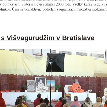
 50 mestách, v ktorých cvičí takmer 2000 ľudí. Všetky kurzy vedú kvalif
voľníkov. Únia sa tiež aktívne podieľa na organizácii množstva medzin
s Višvagurudžim v Bratislave