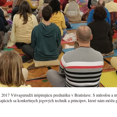
 2017 Višvagurudži inšpirujúcu prednášku v Bratislave. S milosťou a m
ajúcich sa konkrétnych jogových techník a princípov, ktoré nám môžu pom