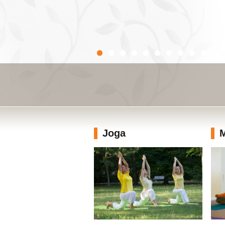
Joga
M