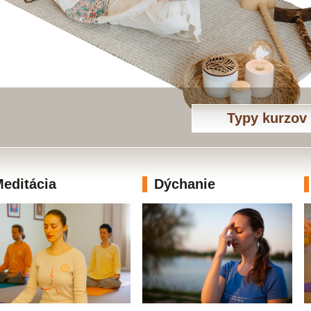
Typy kurzov
editácia
Dýchanie