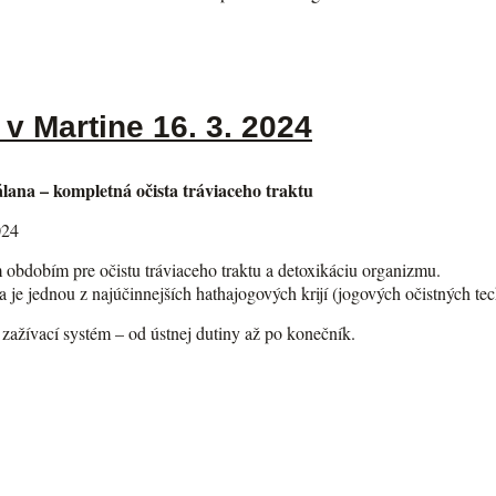
v Martine 16. 3. 2024
ana – kompletná očista tráviaceho traktu
024
m obdobím pre očistu tráviaceho traktu a detoxikáciu organizmu.
 je jednou z najúčinnejších hathajogových krijí (jogových očistných tec
ý zažívací systém – od ústnej dutiny až po konečník.