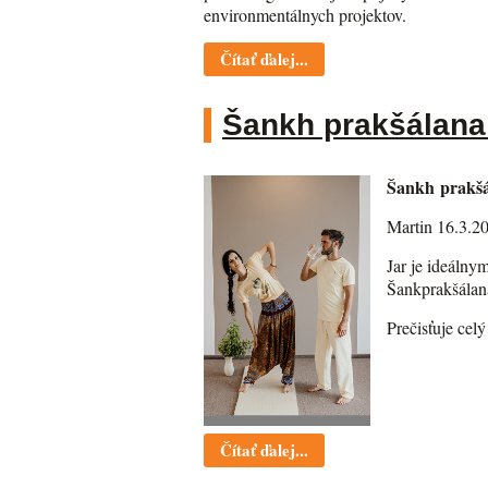
environmentálnych projektov.
Čítať ďalej...
Šankh prakšálana 
Šankh prakšál
Martin 16.3.2
Jar je ideálny
Šankprakšálana
Prečisťuje cel
Čítať ďalej...