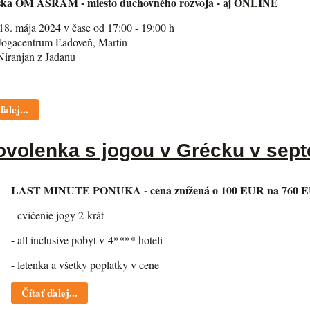
ška ÓM AŠRAM - miesto duchovného rozvoja - aj ONLINE
18. mája 2024 v čase od 17:00 - 19:00 h
Jogacentrum Ľadoveň, Martin
Niranjan z Jadanu
ďalej...
volenka s jogou v Grécku v sept
LAST MINUTE PONUKA - cena znížená o 100 EUR na 760 
- cvičenie jogy 2-krát
- all inclusive pobyt v 4**** hoteli
- letenka a všetky poplatky v cene
Čítať ďalej...