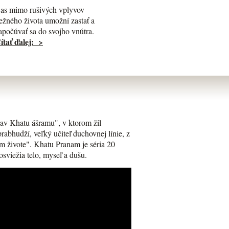
as mimo rušivých vplyvov
ežného života umožní zastať a
apočúvať sa do svojho vnútra.
ítať ďalej: >
av Khatu ášramu", v ktorom žil
bhudží, veľký učiteľ duchovnej línie, z
m živote". Khatu Pranam je séria 20
osviežia telo, myseľ a dušu.