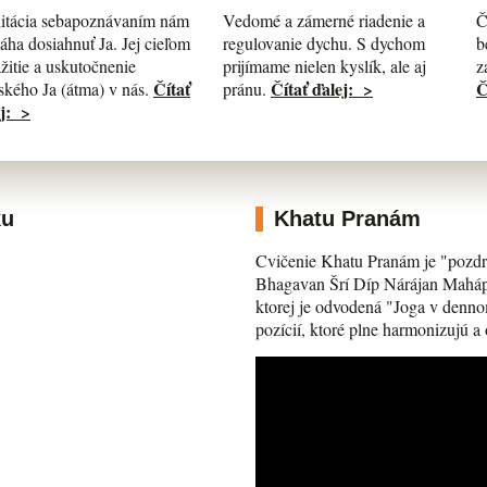
itácia sebapoznávaním nám
Č
Vedomé a zámerné riadenie a
ha dosiahnuť Ja. Jej cieľom
b
regulovanie dychu. S dychom
ažitie a uskutočnenie
z
prijímame nielen kyslík, ale aj
Čítať
Č
Čítať ďalej: >
kého Ja (átma) v nás.
pránu.
j: >
ku
Khatu Pranám
Cvičenie Khatu Pranám je "pozdr
Bhagavan Šrí Díp Nárájan Mahápra
ktorej je odvodená "Joga v denno
pozícií, ktoré plne harmonizujú a 