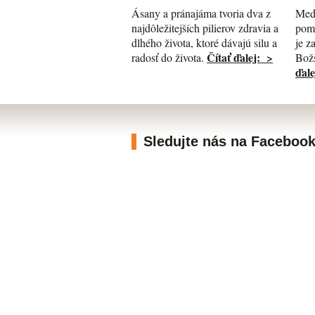
Med
Ásany a pránajáma tvoria dva z
pomá
najdôležitejších pilierov zdravia a
je z
dlhého života, ktoré dávajú silu a
Čítať ďalej: >
Božs
radosť do života.
ďale
Sledujte nás na Faceboo