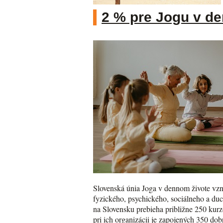
2 % pre Jogu v d
Slovenská únia Joga v dennom živote vzni
fyzického, psychického, sociálneho a du
na Slovensku prebieha približne 250 kurzo
pri ich organizácii je zapojených 350 do