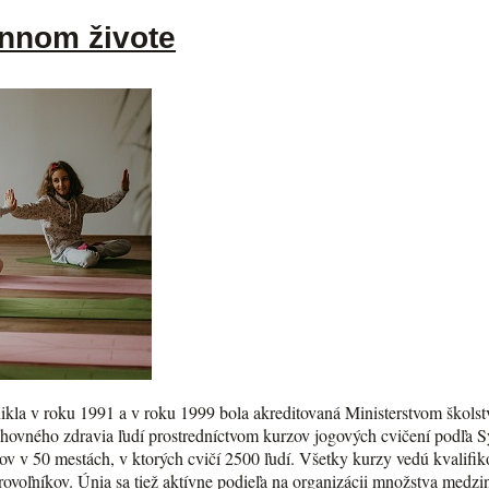
ennom živote
kla v roku 1991 a v roku 1999 bola akreditovaná Ministerstvom školst
chovného zdravia ľudí prostredníctvom kurzov jogových cvičení podľa 
v v 50 mestách, v ktorých cvičí 2500 ľudí. Všetky kurzy vedú kvalifikov
brovoľníkov. Únia sa tiež aktívne podieľa na organizácii množstva med