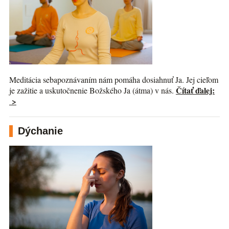
Meditácia sebapoznávaním nám pomáha dosiahnuť Ja. Jej cieľom
Čítať ďalej:
je zažitie a uskutočnenie Božského Ja (átma) v nás.
>
Dýchanie