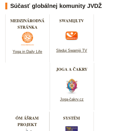
Súčasť globálnej komunity JVDŽ
MEDZINÁRODNÁ
SWAMIJI.TV
STRÁNKA
Sleduj Swamiji TV
Yoga in Daily Life
JOGA A ČAKRY
Joga-čakry.cz
ÓM ÁŠRAM
SYSTÉM
PROJEKT