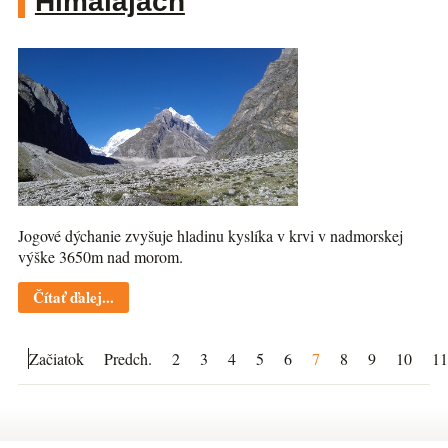
Himalájach
Jogové dýchanie zvyšuje hladinu kyslíka v krvi v nadmorskej
výške 3650m nad morom.
Čítať ďalej...
Začiatok
Predch.
2
3
4
5
6
7
8
9
10
11