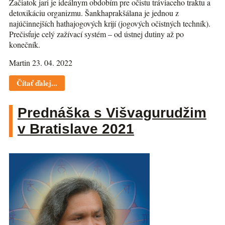
Začiatok jari je ideálnym obdobím pre očistu tráviaceho traktu a
detoxikáciu organizmu. Šankhaprakšálana je jednou z
najúčinnejších hathajogových krijí (jogových očistných techník).
Prečisťuje celý zažívací systém – od ústnej dutiny až po
konečník.
Martin 23. 04. 2022
Čítať ďalej...
Prednáška s Višvagurudžim
v Bratislave 2021