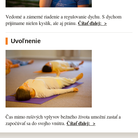
Vedomé a zámerné riadenie a regulovanie dychu. S dychom
Čítať ďalej: >
prijímame nielen kyslík, ale aj pránu.
Uvoľnenie
Čas mimo rušivých vplyvov bežného života umožní zastať a
Čítať ďalej: >
započúvať sa do svojho vnútra.