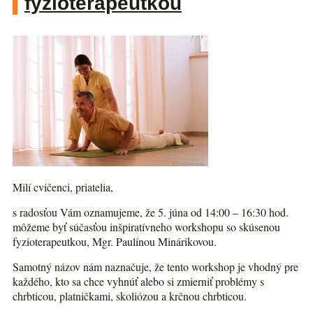
fyzioterapeutkou
Milí cvičenci, priatelia,
s radosťou Vám oznamujeme, že 5. júna od 14:00 – 16:30 hod.
môžeme byť súčasťou inšpiratívneho workshopu so skúsenou
fyzioterapeutkou, Mgr. Paulínou Minárikovou.
Samotný názov nám naznačuje, že tento workshop je vhodný pre
každého, kto sa chce vyhnúť alebo si zmierniť problémy s
chrbticou, platničkami, skoliózou a krčnou chrbticou.